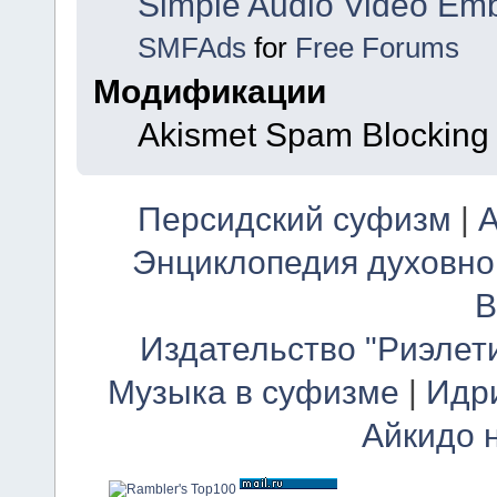
Simple Audio Video Em
SMFAds
for
Free Forums
Модификации
Akismet Spam Blockin
Персидский суфизм
|
А
Энциклопедия духовно
В
Издательство "Риэлет
Музыка в суфизме
|
Идр
Айкидо 