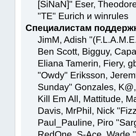
[SiNaN]" Eser, Theodore
"TE" Eurich и winrules
Специалистам поддерж
JimM, Adish "(F.L.A.M.E.
Ben Scott, Bigguy, Cap
Eliana Tamerin, Fiery, g
"Owdy" Eriksson, Jeremy 
Sunday" Gonzales, K@, 
Kill Em All, Mattitude, M
Davis, MrPhil, Nick "Fiz
Paul_Pauline, Piro "Sar
RedOne, S-Ace, Wade "