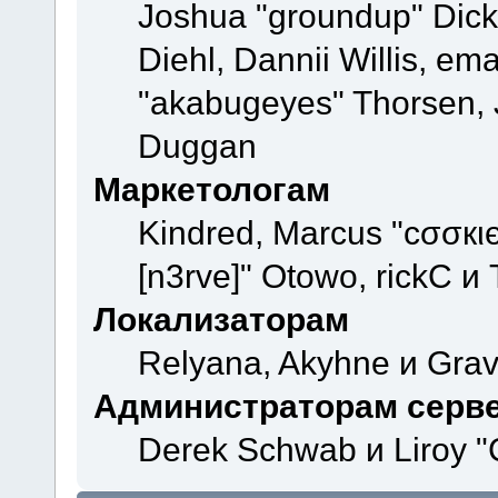
Joshua "groundup" Dicke
Diehl, Dannii Willis, e
"akabugeyes" Thorsen, J
Duggan
Маркетологам
Kindred, Marcus "cσσкι
[n3rve]" Otowo, rickC и
Локализаторам
Relyana, Akyhne и Gra
Администраторам серв
Derek Schwab и Liroy "