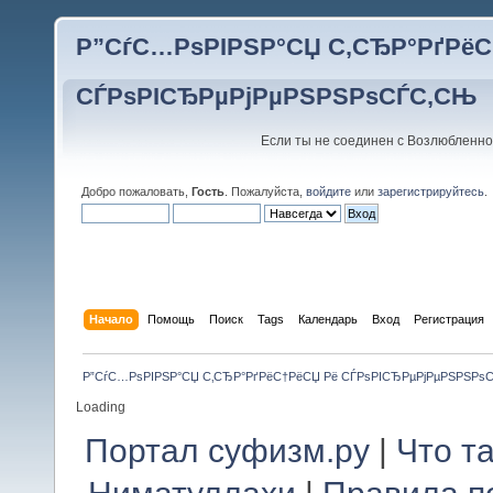
Р”СѓС…РѕРІРЅР°СЏ С‚СЂР°РґРёС
СЃРѕРІСЂРµРјРµРЅРЅРѕСЃС‚СЊ
Если ты не соединен с Возлюбленно
Добро пожаловать,
Гость
. Пожалуйста,
войдите
или
зарегистрируйтесь
.
Начало
Помощь
Поиск
Tags
Календарь
Вход
Регистрация
Р”СѓС…РѕРІРЅР°СЏ С‚СЂР°РґРёС†РёСЏ Рё СЃРѕРІСЂРµРјРµРЅРЅРѕ
Loading
Портал суфизм.ру
|
Что т