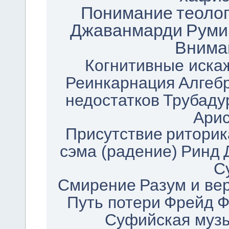
Понимание
теоло
Джаванмарди
Руми
Внима
Когнитивные иска
Реинкарнация
Алгеб
недостатков
Трубаду
Арис
Присутствие
риторик
сэма (радение)
Ринд
С
Смирение
Разум и ве
Путь потери
Фрейд
Ф
Суфийская муз