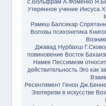
c.Вольфрам
А.Фоменко
Я.Б
Утерянное учение Иисуса Х
Рамеш Балсекар
Спрятанн
Волхвы
психонетика
Книго
Возник
Джавад Нурбахш
Г.Сков
повиновение
Восток
Бахаиз
Намек
Пессимизм
относи
действительность
Эго
как з
Взаи
Ресентимент
Генон
Дж.Бенне
Эзотеризм в искусстве
Воз