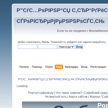
Р”СѓС…РѕРІРЅР°СЏ С‚СЂР°РґРёС
СЃРѕРІСЂРµРјРµРЅРЅРѕСЃС‚СЊ
Если ты не соединен с Возлюбленно
Добро пожаловать,
Гость
. Пожалуйста,
войдите
или
зарегистрируйтесь
.
Начало
Помощь
Поиск
Tags
Календарь
Вход
Регистрация
Р”СѓС…РѕРІРЅР°СЏ С‚СЂР°РґРёС†РёСЏ Рё СЃРѕРІСЂРµРјРµРЅРЅРѕ
Loading
Портал суфизм.ру
|
Что такое суфизм?
|
Суфийский орде
Четвертый путь
|
Карта сайтов
|
Журнал "Суф
Pop