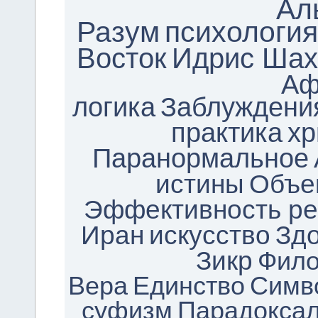
Ал
Разум
психология
Восток
Идрис Шах
Аф
логика
Заблуждени
практика
хр
Паранормальное
истины
Объе
Эффективность р
Иран
искусство
Зд
Зикр
Фил
Вера
Единство
Симв
суфизм
Парадоксал