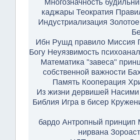
Многозначность
будильни
каджары
Теократия
Прави
Индустриализация
Золотое
Б
Ибн Рушд
правило
Миссия 
Богу
Неуязвимость
психоанал
Математика
"завеса"
прин
собственной важности
Бах
Память
Кооперация
Хр
Из жизни дервишей
Насими
Библия
Игра в бисер
Кружен
бардо
Антропный принцип
нирвана
Зороас