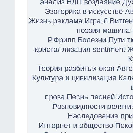
анализ
НЛП
воздаяние
Ду
Эзотерика в искусстве
А
Жизнь
реклама
Игра
Л.Витге
поэзия
машина
Р.Фрипп
Болезни Пути
т
кристаллизация
sentiment
Ж
К
Теория разбитых окон
Авто
Культура и цивилизация
Кал
проза
Песнь песней
Исто
Разновидности реляти
Наследование при
Интернет и общество
Поко