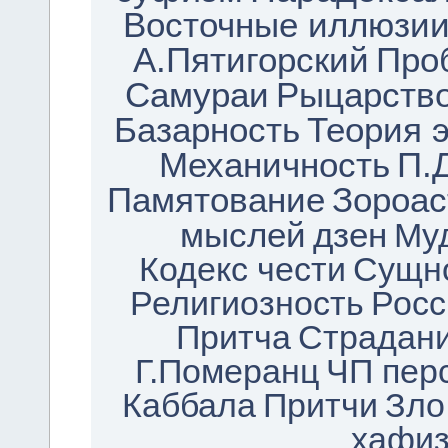
Восточные иллюзи
А.Пятигорский
Про
Самураи
Рыцарств
Базарность
Теория 
Механичность
П.
Памятование
Зороас
мыслей
дзен
Му
Кодекс чести
Сущно
Религиозность
Росс
Притча
Страдан
Г.Померанц
ЧП пер
Каббала
Притчи
Зло
хафи