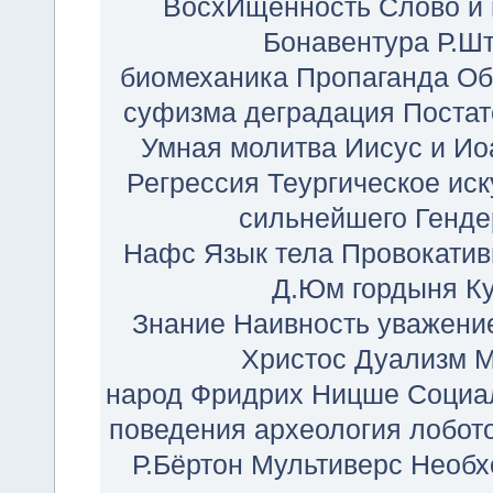
ВосхИщенность
Слово и 
Бонавентура
Р.Ш
биомеханика
Пропаганда
Об
суфизма
деградация
Постат
Умная молитва
Иисус и Ио
Регрессия
Теургическое иск
сильнейшего
Генде
Нафс
Язык тела
Провокатив
Д.Юм
гордыня
К
Знание
Наивность
уважени
Христос
Дуализм
М
народ
Фридрих Ницше
Социа
поведения
археология
лобот
Р.Бёртон
Мультиверс
Необх