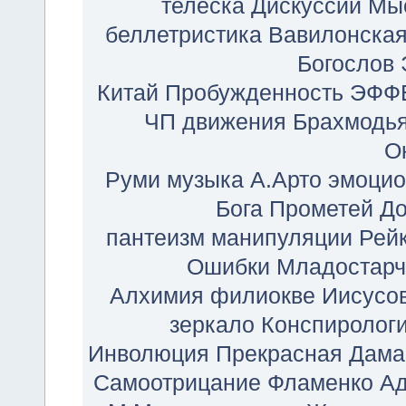
телеска
Дискуссии
Мы
беллетристика
Вавилонска
Богослов
Китай
Пробужденность
ЭФФ
ЧП движения
Брахмодь
О
Руми музыка
А.Арто
эмоцио
Бога
Прометей
До
пантеизм
манипуляции
Рей
Ошибки
Младостарч
Алхимия
филиокве
Иисусо
зеркало
Конспиролог
Инволюция
Прекрасная Дама
Самоотрицание
Фламенко
А