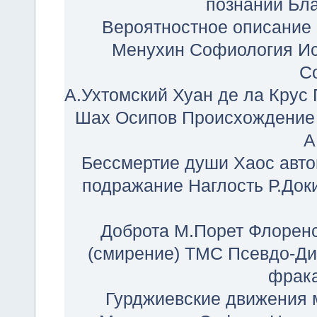
познании
Бла
Вероятностное описание
Менухин
Софиология
И
С
А.Ухтомский
Хуан де ла Крус
Шах
Осипов
Происхождение
А
Бессмертие души
Хаос
авт
подражание
Наглость
Р.Док
Доброта
М.Порет
Флорен
(смирение)
ТМС
Псевдо-Ди
фрак
Гурджиевские движения