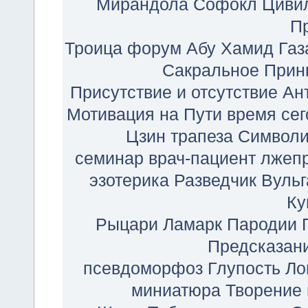
Мирандола
Софокл
Циви
П
Троица
форум
Абу Хамид Газ
Сакральное
Прин
Присутствие и отсутствие
Ан
Мотивация на Пути
время сег
Цзин
трапеза
Символи
семинар
врач-пациент
лжеп
эзотерика
Разведчик
Вульг
Ку
Рыцари
Ламарк
Пародии
Предсказан
псевдоморфоз
Глупость
Ло
миниатюра
Творение 