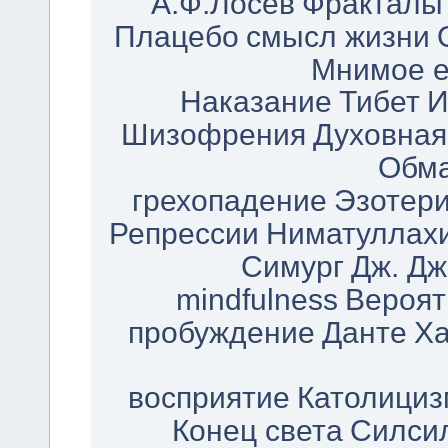
А.Ф.Лосев
Фракталы
Плацебо
смысл жизни
Мнимое е
Наказание
Тибет
И
Шизофрения
Духовная
Обм
грехопадение
Эзотери
Репрессии
Ниматуллахи
Симург
Дж. Д
mindfulness
Вероят
пробуждение
Данте
Х
восприятие
Католициз
Конец света
Силси