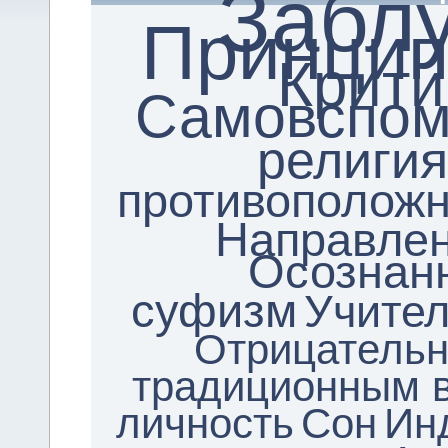
Забл
Принцип
Крити
Самовспом
религия
противоположн
Направлен
Осознан
суфизм
Учите
Отрицатель
традиционным 
личность
Сон
Ин