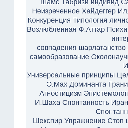
Шамс Табризи
индивид
С
Неизреченное
Хайдеггер
Ил
Конкуренция
Типология личн
Возлюбленная
Ф.Аттар
Психи
инте
совпадения
шарлатанство
самообразование
Околонауч
И
Универсальные принципы
Це
Э.Мах
Доминанта
Гран
Агностицизм
Эпистемолог
И.Шаха
Спонтанность
Иран
Спонтанн
Шекспир
Упражнение Стоп