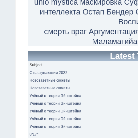
unio mystica
маскировка
Суф
интеллекта
Остап Бендер
Восп
смерть
враг
Аргументаци
Маламатийа
Latest
Subject
С наступающим 2022
Новозаветные сюжеты
Новозаветные сюжеты
Учёный о теории Эйнштейна
Учёный о теории Эйнштейна
Учёный о теории Эйнштейна
Учёный о теории Эйнштейна
Учёный о теории Эйнштейна
8/17*