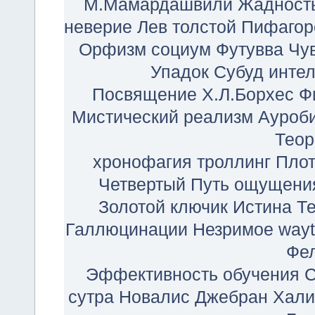
М.Мамардашвили
Жадност
неверие
Лев толстой
Пифагор
Орфизм
социум
Футувва
Чу
Упадок
Субуд
инте
Посвящение
Х.Л.Борхес
Ф
Мистический реализм
Ауроб
Теор
хронофагия
троллинг
Плот
Четвертый Путь
ощущени
Золотой ключик
Истина
Т
Галлюцинации
Незримое
wayt
Фе
Эффективность обучения
сутра
Новалис
Джебран Хали