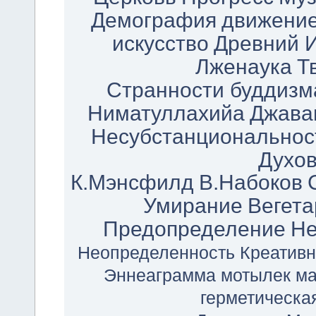
Демография
движени
искусство
Древний 
Лженаука
Т
Странности буддизм
Ниматуллахийа
Джава
Несубстанциональнос
Духо
К.Мэнсфилд
В.Набоков
Умирание
Вегета
Предопределение
Не
Неопределенность
Креативн
Эннеаграмма
мотылек
ма
герметическа