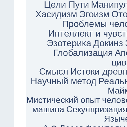
Цели Пути
Манипу
Хасидизм
Эгоизм
Ото
Проблемы чел
Интеллект и чувст
Эзотерика
Докинз
Глобализация
Ап
цив
Смысл
Истоки древн
Научный метод
Реаль
Май
Мистический опыт
челов
машина
Секуляризаци
Языч