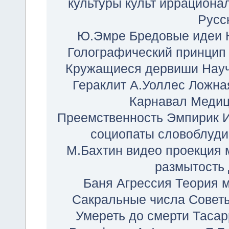
культуры
культ иррациона
Русс
Ю.Эмре
Бредовые идеи
Голографический принцип
Кружащиеся дервиши
Нау
Гераклит
А.Уоллес
Ложна
Карнавал
Медиц
Преемственность
Эмпирик
социопаты
словоблуди
М.Бахтин
видео
проекция
размытость
Баня
Агрессия
Теория 
Сакральные числа
Совет
Умереть до смерти
Тасар