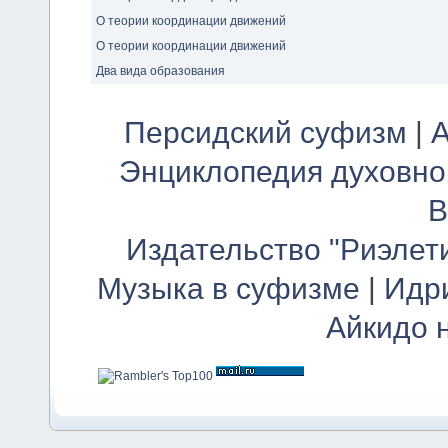
О теории координации движений
О теории координации движений
Два вида образования
Персидский суфизм
|
А
Энциклопедия духовно
В
Издательство "Риэлет
Музыка в суфизме
|
Идр
Айкидо 