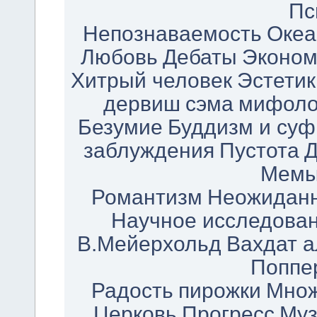
Пс
Непознаваемость
Океа
Любовь
Дебаты
Эконом
Хитрый человек
Эстетик
дервиш
сэма
мифоло
Безумие
Буддизм и су
заблуждения
Пустота
Д
Мем
Романтизм
Неожиданн
Научное исследова
В.Мейерхольд
Вахдат а
Поппе
Радость
пирожки
Множ
Церковь
Прогресс
Му