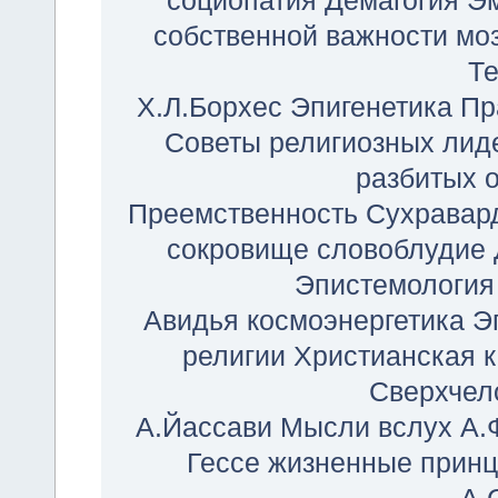
социопатия
Демагогия
Э
собственной важности
мо
Т
Х.Л.Борхес
Эпигенетика
Пр
Советы религиозных лид
разбитых 
Преемственность
Сухравар
сокровище
словоблудие
Эпистемология
Авидья
космоэнергетика
Э
религии
Христианская 
Сверхчел
А.Йассави
Мысли вслух
А.
Гессе
жизненные прин