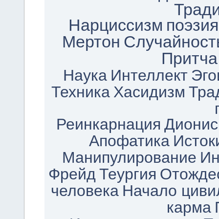
Трад
Нарциссизм
поэзия
Мертон
Случайност
Притча
Наука
Интеллект
Эго
Техника
Хасидизм
Тра
Реинкарнация
Дионис
Апофатика
Исток
Манипулирование
Ин
Фрейд
Теургия
Отожде
человека
Начало циви
карма