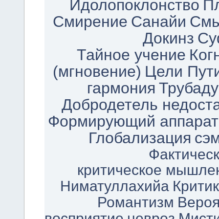
Идолопоклонство
П
Смирение
Санайи
См
Докинз
Су
Тайное учение
Ког
(мгновение)
Цели Пут
гармония
Трубад
Добродетель недоста
Формирующий аппарат
Глобализация
сэм
Фактичес
критическое мышле
Ниматуллахийа
Крити
Романтизм
Вероя
восприятие
невроз
Мисти