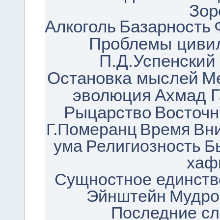
Зор
Алкоголь
Базарность
Проблемы циви
П.Д.Успенский
Остановка мыслей
М
эволюция
Ахмад Г
Рыцарство
Восточ
Г.Померанц
Время
Вн
ума
Религиозность
Б
хаф
Сущностное единств
Эйнштейн
Мудро
Последние сл