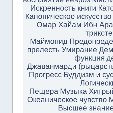
Искренность
книги
Кат
Каноническое искусство
Омар Хайам
Ибн Ар
триксте
Маймонид
Предопреде
прелесть
Умирание
Дем
функция
д
Джаванмарди (рыцарст
Прогресс
Буддизм и су
Логическ
Пещера
Музыка
Хитры
Океаническое чувство
М
Высшее знани