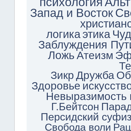
психология
Альт
Запад и Восток
Св
христиан
логика
этика
Чуд
Заблуждения Пут
Ложь
Атеизм
Эф
Т
Зикр
Дружба
Об
Здоровье
искусств
Невыразимость 
Г.Бейтсон
Парад
Персидский суфи
Свобода воли
Рац