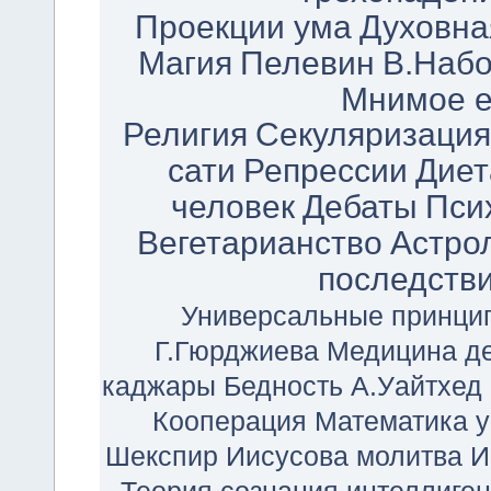
Проекции ума
Духовна
Магия
Пелевин
В.Набо
Мнимое е
Религия
Секуляризация
сати
Репрессии
Диет
человек
Дебаты
Пси
Вегетарианство
Астро
последств
Универсальные принци
Г.Гюрджиева
Медицина
д
каджары
Бедность
А.Уайтхед
Кооперация
Математика
Шекспир
Иисусова молитва
И