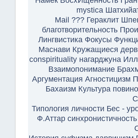
Намек
ВосхИщенность
Гран
mystica
Шатхийа
Mail
???
Гераклит
Шпе
благотворительность
Прои
Лингвистика
Фокусы
Функц
Маснави
Кружащиеся дер
conspirituality
нагарджуна
Илл
Взаимопонимание
Брах
Аргументация
Агностицизм
П
Бахаизм
Культура
повин
С
Типология личности
Бес - ур
Ф.Аттар
синхронистичность