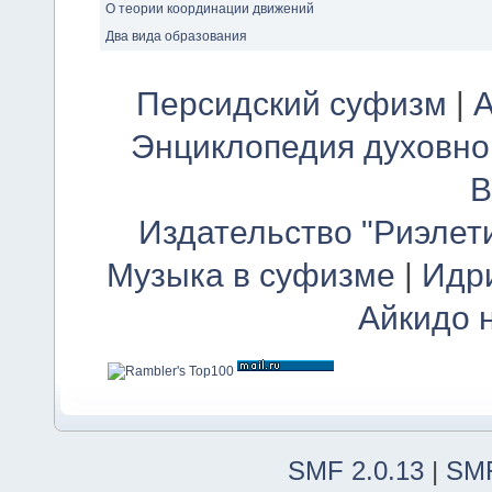
О теории координации движений
Два вида образования
Персидский суфизм
|
А
Энциклопедия духовно
В
Издательство "Риэлет
Музыка в суфизме
|
Идр
Айкидо 
SMF 2.0.13
|
SMF