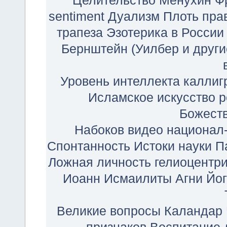
Целительство
Менухин
Ф
sentiment
Дуализм
Плоть
пра
трапеза
Эзотерика в России
Бернштейн
(Уилбер и други
Уровень интеллекта
каллиг
Исламское искусство
р
Божест
Набоков
видео
национал
Спонтанность
Истоки науки
П
Ложная личность
гелиоцентр
Иоанн
Исмаилиты
Агни Йо
Великие вопросы
Каландар