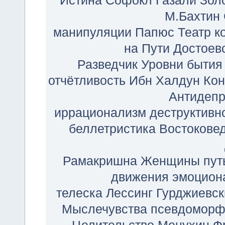
Истина
Софокл
Газали
Зол
М.Бахтин
манипуляции
Папюс
Театр
к
на Пути
Достоев
Разведчик
Уровни бытия
отчётливость
Ибн Халдун
Кон
Антидепр
иррационализм
деструктивн
беллетристика
Востокове
Рамакришна
Женщины
пут
движения
эмоцион
телеска
Лессинг
Гурджиевск
Мыслечувства
псевдоморф