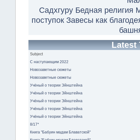
Ма
Садхгуру
Бедная религия
М
поступок
Завесы как благоде
башн
Latest
Subject
С наступающим 2022
Новозаветные сюжеты
Новозаветные сюжеты
Учёный о теории Эйнштейна
Учёный о теории Эйнштейна
Учёный о теории Эйнштейна
Учёный о теории Эйнштейна
Учёный о теории Эйнштейна
8/17*
Книга "Бабуин мадам Блаватской"