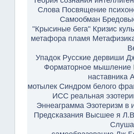
Теория сознания
интеллиге
Слова
Посвящение
психон
Самообман
Бредовы
"Крысиные бега"
Кризис кул
метафора
пламя
Метафизика
В
Упадок
Русские дервиши
Д
Форматорное мышление
наставника
А
мотылек
Синдром белого фра
ИСС
реальная эзотери
Эннеаграмма
Эзотеризм в 
Предсказания
Высшее я
Л.
Слуша