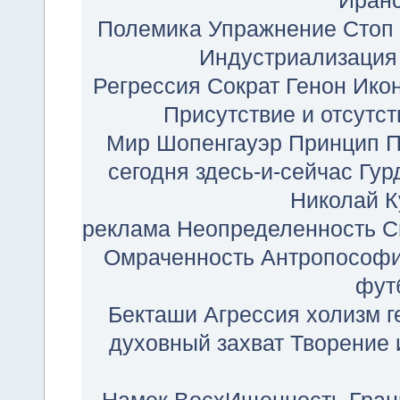
Иран
Полемика
Упражнение Стоп
Индустриализация
Регрессия
Сократ
Генон
Ико
Присутствие и отсутст
Мир
Шопенгауэр
Принцип П
сегодня здесь-и-сейчас
Гур
Николай К
реклама
Неопределенность
С
Омраченность
Антропософ
фут
Бекташи
Агрессия
холизм
г
духовный захват
Творение 