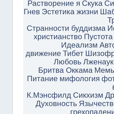
Растворение я
Скука
Си
Гнев
Эстетика жизни
Шаб
Т
Странности буддизма
И
христианство
Пустота
Идеализм
Авт
движение
Тибет
Шизофр
Любовь
Лженаук
Бритва Оккама
Мем
Питание
мифология
фо
К.Мэнсфилд
Сикхизм
Др
Духовность
Язычеств
грехопаден