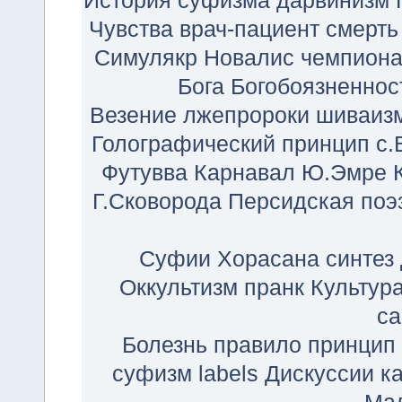
История суфизма
дарвинизм
Чувства
врач-пациент
смерть
Симулякр
Новалис
чемпиона
Бога
Богобоязненнос
Везение
лжепророки
шиваиз
Голографический принцип
c.
Футувва
Карнавал
Ю.Эмре
Г.Сковорода
Персидская поэ
Суфии Хорасана
синтез
Оккультизм
пранк
Культур
са
Болезнь
правило
принцип
суфизм
labels
Дискуссии
к