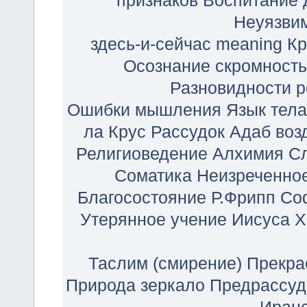
признаков
Воспитание 
Неуязви
здесь-и-сейчас
meaning
Кр
Осознание
скромность
Разновидности р
Ошибки мышления
Язык тела
ла Крус
Рассудок
Адаб
воз
Религиоведение
Алхимия
С
Соматика
Неизреченно
Благосостояние
Р.Фрипп
Со
Утерянное учение Иисуса Х
Таслим (смирение)
Прекра
Природа
зеркало
Предрассуд