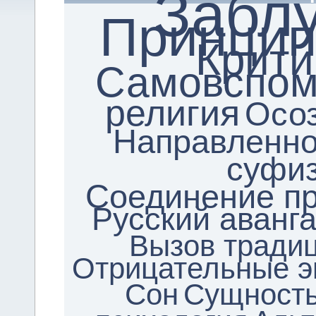
Забл
Принцип
Крити
Самовспом
религия
Осо
Направленно
суфи
Соединение п
Русский аванг
Вызов тради
Отрицательные 
Сон
Сущность