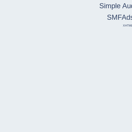
Simple Au
SMFAd
XHTM