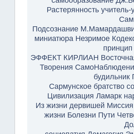
самообразование
Дж.Б
Растерянность
учитель-
Сам
Подсознание
М.Мамардашв
миниатюра
Незримое
Кодек
принцип
ЭФФЕКТ КИРЛИАН
Восточна
Творения
СамоНаблюдени
будильник
Сармунское братство
с
Цивилизация
Ламарк
на
Из жизни дервишей
Миссия
жизни
Болезни Пути
Четв
До