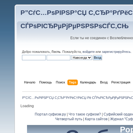
Р”СѓС…РѕРІРЅР°СЏ С‚СЂР°РґРёС
СЃРѕРІСЂРµРјРµРЅРЅРѕСЃС‚СЊ
Если ты не соединен с Возлюбленно
Добро пожаловать,
Гость
. Пожалуйста,
войдите
или
зарегистрируйтесь
.
Начало
Помощь
Поиск
Tags
Календарь
Вход
Регистрация
Р”СѓС…РѕРІРЅР°СЏ С‚СЂР°РґРёС†РёСЏ Рё СЃРѕРІСЂРµРјРµРЅРЅРѕ
Loading
Портал суфизм.ру
|
Что такое суфизм?
|
Суфийский орде
Четвертый путь
|
Карта сайтов
|
Журнал "Суф
Pop