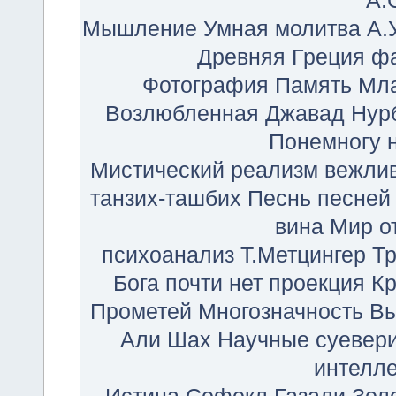
А.
Мышление
Умная молитва
А.
Древняя Греция
ф
Фотография
Память
Мла
Возлюбленная
Джавад Нур
Понемногу н
Мистический реализм
вежли
танзих-ташбих
Песнь песней
вина
Мир о
психоанализ
Т.Метцингер
Т
Бога почти нет
проекция
Кр
Прометей
Многозначность
Вы
Али Шах
Научные суевер
интелле