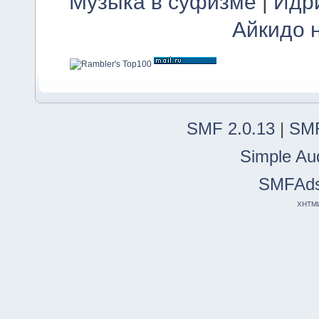
Музыка в суфизме
|
Идр
Айкидо 
SMF 2.0.13
|
SMF
Simple Au
SMFAd
XHTM