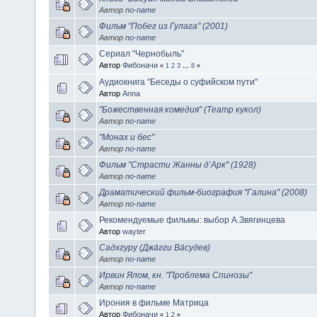
Автор
no-name
Фильм "Побег из Гулага" (2001)
Автор
no-name
Сериал "Чернобыль"
Автор
Фибоначи
«
1
2
3
...
8
»
Аудиокнига "Беседы о суфийском пути"
Автор
Anna
"Божественная комедия" (Театр кукол)
Автор
no-name
"Монах и бес"
Автор
no-name
Фильм "Страсти Жанны д’Арк" (1928)
Автор
no-name
Драматический фильм-биография "Галина" (2008)
Автор
no-name
Рекомендуемые фильмы: выбор А.Звягинцева
Автор
wayter
Садхгуру (Джа́гги Ва́судев)
Автор
no-name
Ирвин Ялом, кн. "Проблема Спинозы"
Автор
no-name
Ирония в фильме Матрица
Автор
Фибоначи
«
1
2
»