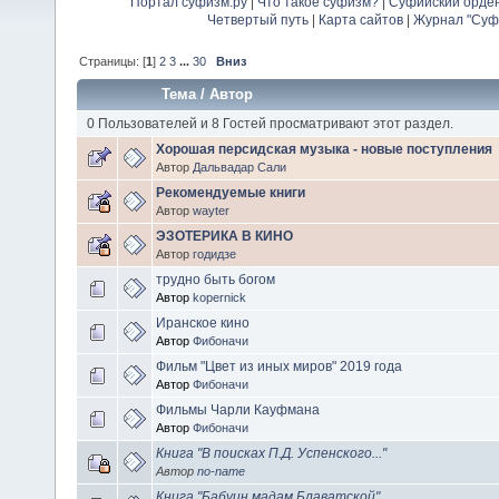
Портал суфизм.ру
|
Что такое суфизм?
|
Суфийский орде
Четвертый путь
|
Карта сайтов
|
Журнал "Суф
Страницы: [
1
]
2
3
...
30
Вниз
Тема
/
Автор
0 Пользователей и 8 Гостей просматривают этот раздел.
Хорошая персидская музыка - новые поступления
Автор
Дальвадар Сали
Рекомендуемые книги
Автор
wayter
ЭЗОТЕРИКА В КИНО
Автор
годидзе
трудно быть богом
Автор
kopernick
Иранское кино
Автор
Фибоначи
Фильм "Цвет из иных миров" 2019 года
Автор
Фибоначи
Фильмы Чарли Кауфмана
Автор
Фибоначи
Книга "В поисках П.Д. Успенского..."
Автор
no-name
Книга "Бабуин мадам Блаватской"