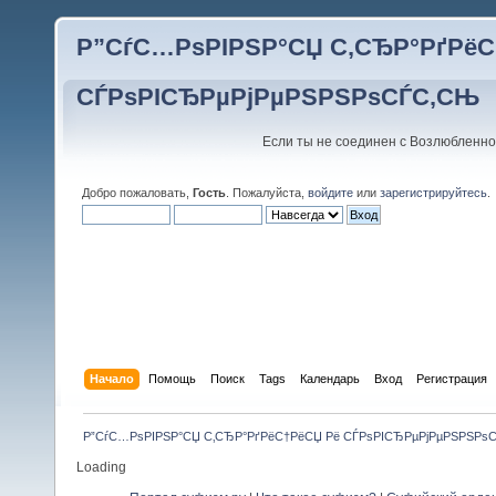
Р”СѓС…РѕРІРЅР°СЏ С‚СЂР°РґРёС
СЃРѕРІСЂРµРјРµРЅРЅРѕСЃС‚СЊ
Если ты не соединен с Возлюбленно
Добро пожаловать,
Гость
. Пожалуйста,
войдите
или
зарегистрируйтесь
.
Начало
Помощь
Поиск
Tags
Календарь
Вход
Регистрация
Р”СѓС…РѕРІРЅР°СЏ С‚СЂР°РґРёС†РёСЏ Рё СЃРѕРІСЂРµРјРµРЅРЅРѕ
Loading