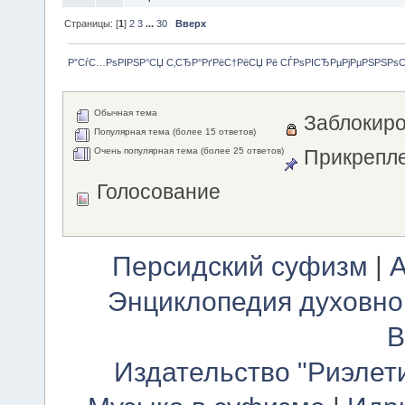
Страницы: [
1
]
2
3
...
30
Вверх
Р”СѓС…РѕРІРЅР°СЏ С‚СЂР°РґРёС†РёСЏ Рё СЃРѕРІСЂРµРјРµРЅРЅРѕ
Обычная тема
Заблокиро
Популярная тема (более 15 ответов)
Очень популярная тема (более 25 ответов)
Прикрепле
Голосование
Персидский суфизм
|
А
Энциклопедия духовно
В
Издательство "Риэлет