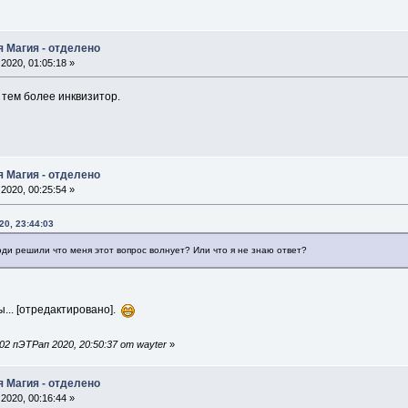
я Магия - отделено
2020, 01:05:18 »
 тем более инквизитор.
я Магия - отделено
2020, 00:25:54 »
20, 23:44:03
ди решили что меня этот вопрос волнует? Или что я не знаю ответ?
ы... [отредактировано].
2 пЭТРап 2020, 20:50:37 от wayter
»
я Магия - отделено
2020, 00:16:44 »