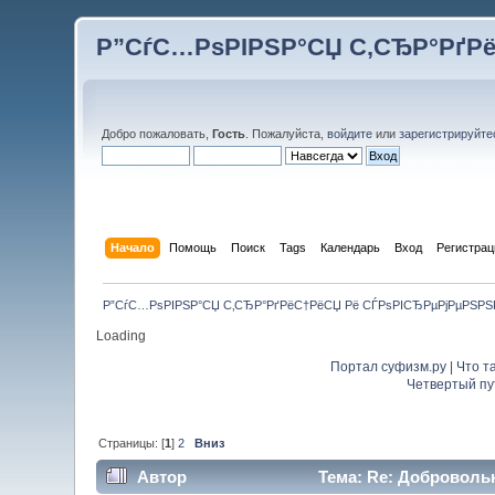
Р”СѓС…РѕРІРЅР°СЏ С‚СЂР°РґР
Добро пожаловать,
Гость
. Пожалуйста,
войдите
или
зарегистрируйте
Начало
Помощь
Поиск
Tags
Календарь
Вход
Регистрац
Р”СѓС…РѕРІРЅР°СЏ С‚СЂР°РґРёС†РёСЏ Рё СЃРѕРІСЂРµРјРµРЅР
Loading
Портал суфизм.ру
|
Что т
Четвертый пу
Страницы: [
1
]
2
Вниз
Автор
Тема: Re: Добровольн