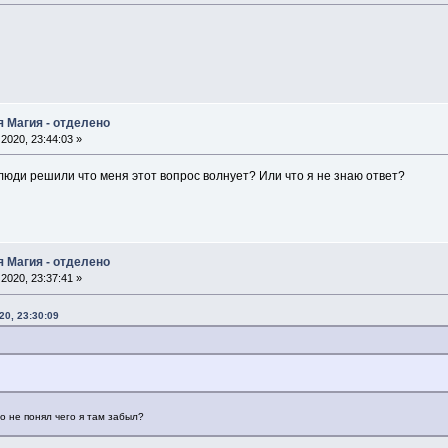
я Магия - отделено
2020, 23:44:03 »
люди решили что меня этот вопрос волнует? Или что я не знаю ответ?
я Магия - отделено
2020, 23:37:41 »
20, 23:30:09
о не понял чего я там забыл?