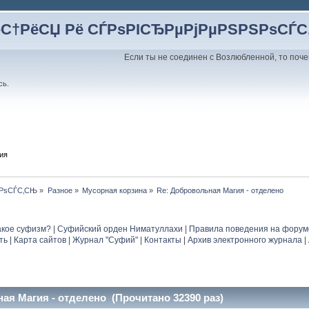
ёС†РёСЏ Рё СЃРѕРІСЂРµРјРµРЅРЅРѕСЃ
Если ты не соединен с Возлюбленной, то поче
сь
.
ия
ЅРѕСЃС‚СЊ
»
Разное
»
Мусорная корзина
»
Re: Добровольная Магия - отделено
акое суфизм?
|
Суфийский орден Ниматуллахи
|
Правила поведения на форум
ть
|
Карта сайтов
|
Журнал "Суфий"
|
Контакты
|
Архив электронного журнала
|
ая Магия - отделено (Прочитано 32390 раз)