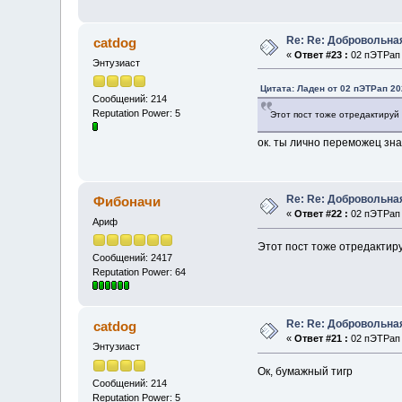
Re: Re: Добровольна
catdog
«
Ответ #23 :
02 пЭТРап 
Энтузиаст
Цитата: Ладен от 02 пЭТРап 20
Сообщений: 214
Reputation Power: 5
Этот пост тоже отредактируй
ок. ты лично переможец зн
Re: Re: Добровольна
Фибоначи
«
Ответ #22 :
02 пЭТРап 
Ариф
Этот пост тоже отредактир
Сообщений: 2417
Reputation Power: 64
Re: Re: Добровольна
catdog
«
Ответ #21 :
02 пЭТРап 
Энтузиаст
Ок, бумажный тигр
Сообщений: 214
Reputation Power: 5