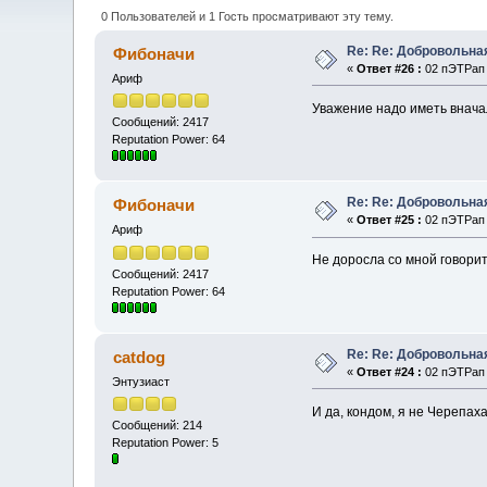
0 Пользователей и 1 Гость просматривают эту тему.
Re: Re: Добровольна
Фибоначи
«
Ответ #26 :
02 пЭТРап 
Ариф
Уважение надо иметь внача
Сообщений: 2417
Reputation Power: 64
Re: Re: Добровольна
Фибоначи
«
Ответ #25 :
02 пЭТРап 
Ариф
Не доросла со мной говорит
Сообщений: 2417
Reputation Power: 64
Re: Re: Добровольна
catdog
«
Ответ #24 :
02 пЭТРап 
Энтузиаст
И да, кондом, я не Черепаха
Сообщений: 214
Reputation Power: 5