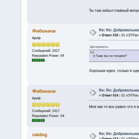
Ты там забыл главный вопро
Re: Re: Добровольна
Фибоначи
«
Ответ #15 :
01 пЭТРап 
Ариф
Цитировать
Сообщений: 2417
Reputation Power: 64
в Тыву мы не поедем?
Хорошая идея, только я одн
Re: Re: Добровольна
Фибоначи
«
Ответ #14 :
01 пЭТРап 
Ариф
Мне как то все равно что я 
Сообщений: 2417
Reputation Power: 64
Re: Re: Добровольна
catdog
«
Ответ #13 :
01 пЭТРап 