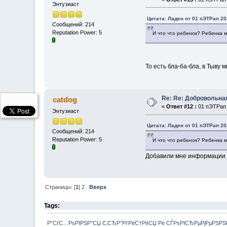
Энтузиаст
Цитата: Ладен от 01 пЭТРап 20
Сообщений: 214
Reputation Power: 5
И что что ребенок? Ребенка м
То есть бла-ба-бла, в Тыву 
Re: Re: Добровольна
catdog
«
Ответ #12 :
01 пЭТРап 
Энтузиаст
Цитата: Ладен от 01 пЭТРап 20
Сообщений: 214
Reputation Power: 5
И что что ребенок? Ребенка м
Добавили мне информации 
Страницы: [
1
]
2
Вверх
Tags:
Р”СѓС…РѕРІРЅР°СЏ С‚СЂР°РґРёС†РёСЏ Рё СЃРѕРІСЂРµРјРµРЅР