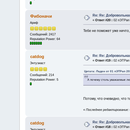
Re: Re: Добровольна
Фибоначи
«
Ответ #20 :
02 пЭТРап 
Ариф
Тебе не поможет уже ничто,
Сообщений: 2417
Reputation Power: 64
Re: Re: Добровольна
catdog
«
Ответ #19 :
02 пЭТРап 
Энтузиаст
Цитата: Ладен от 01 пЭТРап 20
Сообщений: 214
Reputation Power: 5
А почему столь уважаемые лю
Потому, что очевидно, что т
«
Последнее редактирование: 0
Re: Re: Добровольна
catdog
«
Ответ #18 :
02 пЭТРап 
Энтузиаст