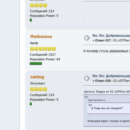
Сообщений: 214
Reputation Power: 5
.
Re: Re: Добровольна
Фибоначи
«
Ответ #17 :
01 пЭТРап 
Ариф
А почему столь уважаемые 
Сообщений: 2417
Reputation Power: 64
Re: Re: Добровольна
catdog
«
Ответ #16 :
01 пЭТРап 
Энтузиаст
Цитата: Ладен от 01 пЭТРап 20
Сообщений: 214
Reputation Power: 5
Цитировать
в Тыву мы не поедем?
Хорошая идея, только я одног