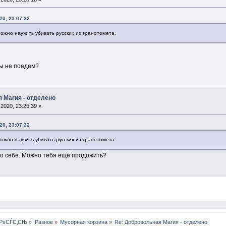
20, 23:07:22
ожно научить убивать русских из гранотомета.
мы не поедем?
я Магия - отделено
2020, 23:25:39 »
20, 23:07:22
ожно научить убивать русских из гранотомета.
о себе. Можно тебя ещё продожить?
ЅРѕСЃС‚СЊ
»
Разное
»
Мусорная корзина
»
Re: Добровольная Магия - отделено