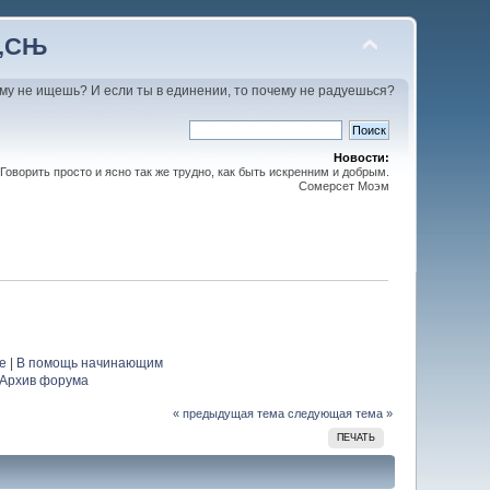
С‚СЊ
му не ищешь? И если ты в единении, то почему не радуешься?
Новости:
Говорить просто и ясно так же трудно, как быть искренним и добрым.
Сомерсет Моэм
е
|
В помощь начинающим
Архив форума
« предыдущая тема
следующая тема »
ПЕЧАТЬ