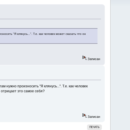
осить "Я клянусь...". Т.е. как человек может сказать что он
Записан
м нужно произносить "Я клянусь...". Т.е. как человек
я отрицает это самое себя?
Записан
ПЕЧАТЬ