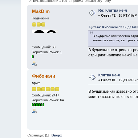
0 Пользователей и 1 Гость просматривают эту тему.
Re: Клятва не-я
MakDim
«
Ответ #2 :
18 РТУгбвР 2
Подвижник
Цитата: Фибоначи от 12 дХТаР
В буддизме как известно отри
клянется в чем то, т.е. прин
Сообщений: 68
В буддизме не отрицают ре
Reputation Power: 1
отрицают наличие некой не
Клятва не-я
Фибоначи
«
Ответ #1 :
12 дХТаРЫп 
Ариф
В буддизме как известно отр
Сообщений: 2417
может сказать что он клянет
Reputation Power: 64
Страницы: [
1
]
Вверх