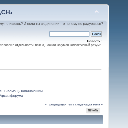
С‚СЊ
му не ищешь? И если ты в единении, то почему не радуешься?
Новости:
человек в отдельности, важно, насколько умен коллективный разум".
е
|
В помощь начинающим
Архив форума
« предыдущая тема
следующая тема »
ПЕЧАТЬ