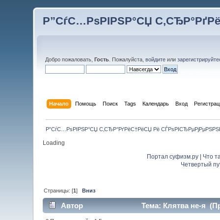
Р”СѓС…РѕРІРЅР°СЏ С‚СЂР°РґР
Добро пожаловать,
Гость
. Пожалуйста,
войдите
или
зарегистрируйте
Начало
Помощь
Поиск
Tags
Календарь
Вход
Регистрац
Р”СѓС…РѕРІРЅР°СЏ С‚СЂР°РґРёС†РёСЏ Рё СЃРѕРІСЂРµРјРµРЅР
Loading
Портал суфизм.ру
|
Что т
Четвертый пу
Страницы: [
1
]
Вниз
Автор
Тема: Клятва не-я (П