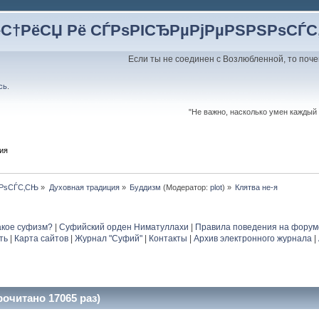
ёС†РёСЏ Рё СЃРѕРІСЂРµРјРµРЅРЅРѕСЃ
Если ты не соединен с Возлюбленной, то поче
сь
.
"Не важно, насколько умен каждый 
ия
ЅРѕСЃС‚СЊ
»
Духовная традиция
»
Буддизм
(Модератор:
plot
) »
Клятва не-я
акое суфизм?
|
Суфийский орден Ниматуллахи
|
Правила поведения на форум
ть
|
Карта сайтов
|
Журнал "Суфий"
|
Контакты
|
Архив электронного журнала
|
рочитано 17065 раз)