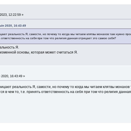
023, 12:22:59 »
Ып 2020, 16:43:49
цают реальность Я, самости, но почему то когда мы читаем клятвы монахов там нужно произн
ять ответственность на себя при том что религия данная отрицает это самое себя?
альность Я.
изменной основы, которая может считаться Я.
2020, 16:43:49 »
ицают реальность Я, самости, но почему то когда мы читаем клятвы монахов та
ся в чем то, т.е. принять ответственность на себя при том что религия данна