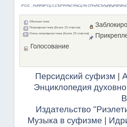
Р”СѓС…РѕРІРЅР°СЏ С‚СЂР°РґРёС†РёСЏ Рё СЃРѕРІСЂРµРјРµРЅРЅРѕ
Обычная тема
Заблокиро
Популярная тема (более 15 ответов)
Очень популярная тема (более 25 ответов)
Прикрепле
Голосование
Персидский суфизм
|
А
Энциклопедия духовно
В
Издательство "Риэлет
Музыка в суфизме
|
Идр