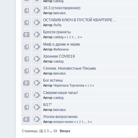
Автор
catdog
16.3 (стихотворение)
Автор
lateralus
ОСТАВИВ КЛЮЧ В ПУСТОЙ КВАРТИРЕ ...
Автор
ЛоЛа
Бросок гранаты
Автор
catdog
«
1
2
3
...
6
»
Миф о древе и черве
Автор
Фибоначи
Хроники COVID19
Автор
catdog
Сенека. Неизвестные Письма
Автор
lateralus
Бог истины
Автор
Черепаха Торчилла
«
1
2
»
Сверим наши часы!
Автор
catdog
8/17*
Автор
lateralus
Уголок вопросченко
Автор
вопросченко
«
1
2
3
...
5
»
Страницы: [
1
]
2
3
...
19
Вверх