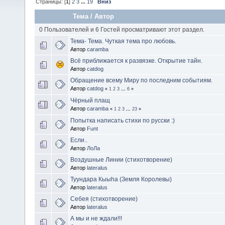
Страницы: [
1
]
2
3
...
19
Вниз
Тема
/
Автор
0 Пользователей и 6 Гостей просматривают этот раздел.
Тема- Тема. Чуткая тема про любовь.
Автор
caramba
Всё приближается к развязке. Открытие тайн.
Автор
catdog
Обращение всему Миру по последним событиям.
Автор
catdog
«
1
2
3
...
6
»
Чёрный плащ
Автор
caramba
«
1
2
3
...
23
»
Попытка написать стихи по русски :)
Автор
Funt
Если..
Автор
ЛоЛа
Воздушные Линии (стихотворение)
Автор
lateralus
Туундара Кыыһа (Земля Королевы)
Автор
lateralus
Себея (стихотворение)
Автор
lateralus
А мы и не ждали!!!