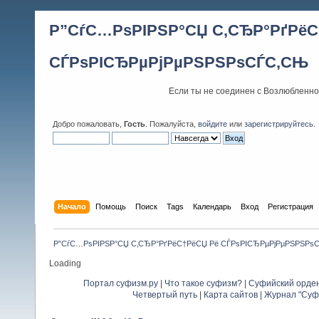
Р”СѓС…РѕРІРЅР°СЏ С‚СЂР°РґРёС
СЃРѕРІСЂРµРјРµРЅРЅРѕСЃС‚СЊ
Если ты не соединен с Возлюбленно
Добро пожаловать,
Гость
. Пожалуйста,
войдите
или
зарегистрируйтесь
.
Начало
Помощь
Поиск
Tags
Календарь
Вход
Регистрация
Р”СѓС…РѕРІРЅР°СЏ С‚СЂР°РґРёС†РёСЏ Рё СЃРѕРІСЂРµРјРµРЅРЅРѕ
Loading
Портал суфизм.ру
|
Что такое суфизм?
|
Суфийский орде
Четвертый путь
|
Карта сайтов
|
Журнал "Суф