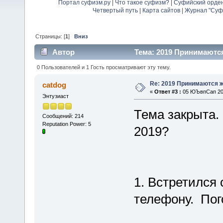
Портал суфизм.ру
|
Что такое суфизм?
|
Суфийский орде
Четвертый путь
|
Карта сайтов
|
Журнал "Суф
Страницы: [
1
]
Вниз
Автор
Тема: 2019 Принимаются
0 Пользователей и 1 Гость просматривают эту тему.
Re: 2019 Принимаются 
catdog
«
Ответ #3 :
05 ЮЪвпСап 201
Энтузиаст
Тема закрыта.
Сообщений: 214
Reputation Power: 5
2019?
1. Встретился
телефону. Пого