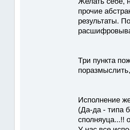
Желать себе, 
прочие абстра
результаты. По
расшифровыва
Три пункта по
поразмыслить,
Исполнение ж
(Да-да - типа 
сполняуца...!! 
У нас все исп