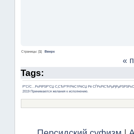
Страницы: [
1
]
Вверх
« 
Tags:
Р”СѓС…РѕРІРЅР°СЏ С‚СЂР°РґРёС†РёСЏ Рё СЃРѕРІСЂРµРјРµРЅРЅРѕ
2019 Принимаются желания к исполнению.
Персидский суфизм
|
А