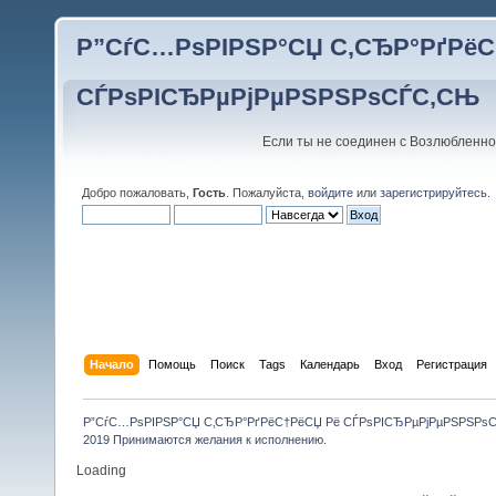
Р”СѓС…РѕРІРЅР°СЏ С‚СЂР°РґРёС
СЃРѕРІСЂРµРјРµРЅРЅРѕСЃС‚СЊ
Если ты не соединен с Возлюбленно
Добро пожаловать,
Гость
. Пожалуйста,
войдите
или
зарегистрируйтесь
.
Начало
Помощь
Поиск
Tags
Календарь
Вход
Регистрация
Р”СѓС…РѕРІРЅР°СЏ С‚СЂР°РґРёС†РёСЏ Рё СЃРѕРІСЂРµРјРµРЅРЅРѕ
2019 Принимаются желания к исполнению.
Loading