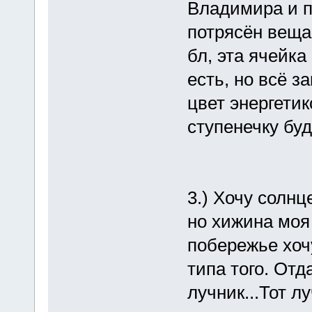
Владимира и п
потрясён вещам
бл, эта ячейка
есть, но всё 
цвет энергетик
ступенечку буд
3.) Хочу солнц
но хижина моя
побережье хоч
типа того. Отд
лучник...Тот л