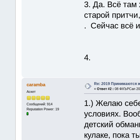
3. Да. Всё там
старой притчи
. Сейчас всё и
4.
Re: 2019 Принимаются 
caramba
«
Ответ #2 :
08 ФХЪРСап 201
Аскет
1.) Желаю себ
Сообщений: 914
Reputation Power: 19
условиях. Вооб
детский обман
кулаке, пока 