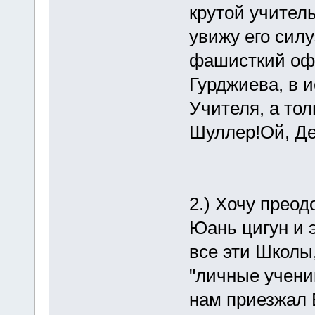
крутой учител
увижу его силу
фашисткий офи
Гурджиева, в и
Учителя, а тол
Шуллер!Ой, Де
2.) Хочу преод
Юань цигун и э
все эти Школы,
"личные ученик
нам приезжал 