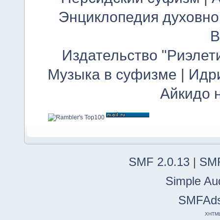
Энциклопедия духовно
В
Издательство "Риэлет
Музыка в суфизме
|
Идр
Айкидо 
SMF 2.0.13
|
SMF
Simple Au
SMFAd
XHTM