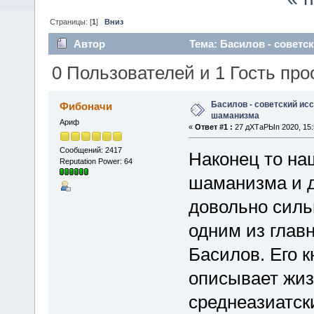
Страницы: [
1
]
Вниз
Автор
Тема: Басилов - советс
0 Пользователей и 1 Гость про
Басилов - советский ис
Фибоначи
шаманизма
Ариф
«
Ответ #1 :
27 дХТаРЫп 2020, 15:
Сообщений: 2417
Наконец то на
Reputation Power: 64
шаманизма и 
довольно силь
одним из глав
Басилов. Его к
описывает жиз
среднеазиатск