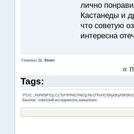
лично понрави
Кастанеды и д
что советую о
интересна оте
Страницы: [
1
]
Вверх
« 
Tags:
Р”СѓС…РѕРІРЅР°СЏ С‚СЂР°РґРёС†РёСЏ Рё СЃРѕРІСЂРµРјРµРЅРЅРѕ
Басилов - советский исследователь шаманизма