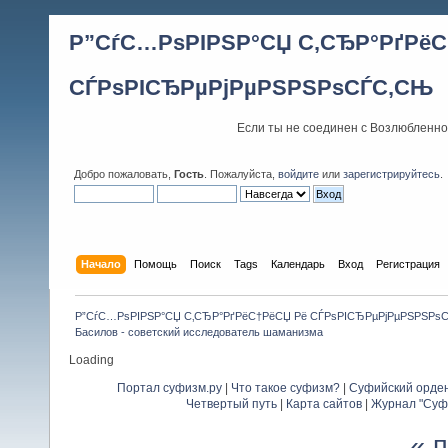
Р”СѓС…РѕРІРЅР°СЏ С‚СЂР°РґРёС
СЃРѕРІСЂРµРјРµРЅРЅРѕСЃС‚СЊ
Если ты не соединен с Возлюбленно
Добро пожаловать,
Гость
. Пожалуйста,
войдите
или
зарегистрируйтесь
.
Начало
Помощь
Поиск
Tags
Календарь
Вход
Регистрация
Р”СѓС…РѕРІРЅР°СЏ С‚СЂР°РґРёС†РёСЏ Рё СЃРѕРІСЂРµРјРµРЅРЅРѕ
Басилов - советский исследователь шаманизма
Loading
Портал суфизм.ру
|
Что такое суфизм?
|
Суфийский орде
Четвертый путь
|
Карта сайтов
|
Журнал "Суф
« 