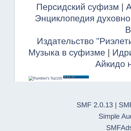
Персидский суфизм
|
А
Энциклопедия духовно
В
Издательство "Риэлет
Музыка в суфизме
|
Идр
Айкидо 
SMF 2.0.13
|
SMF
Simple Au
SMFAd