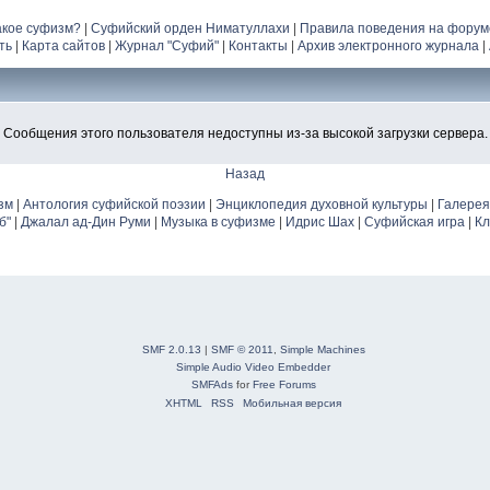
акое суфизм?
|
Суфийский орден Ниматуллахи
|
Правила поведения на форум
ть
|
Карта сайтов
|
Журнал "Суфий"
|
Контакты
|
Архив электронного журнала
|
 Сообщения этого пользователя недоступны из-за высокой загрузки сервера.
Назад
зм
|
Антология суфийской поэзии
|
Энциклопедия духовной культуры
|
Галерея
б"
|
Джалал ад-Дин Руми
|
Музыка в суфизме
|
Идрис Шах
|
Суфийская игра
|
Кл
SMF 2.0.13
|
SMF © 2011
,
Simple Machines
Simple Audio Video Embedder
SMFAds
for
Free Forums
XHTML
RSS
Мобильная версия