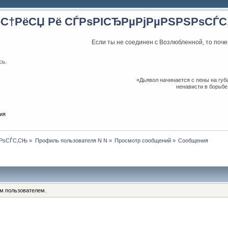
ёС†РёСЏ Рё СЃРѕРІСЂРµРјРµРЅРЅРѕСЃ
Если ты не соединен с Возлюбленной, то поче
сь
.
«Дьявол начинается с пены на губа
ненависти в борьбе
ия
ЅРѕСЃС‚СЊ
»
Профиль пользователя N N
»
Просмотр сообщений
»
Сообщения
им пользователем.