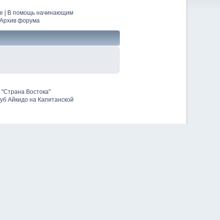
е
|
В помощь начинающим
Архив форума
 "Страна Востока"
уб Айкидо на Капитанской