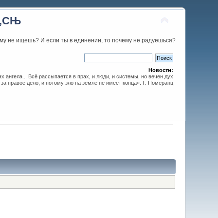
С‚СЊ
му не ищешь? И если ты в единении, то почему не радуешься?
Новости:
х ангела... Всё рассыпается в прах, и люди, и системы, но вечен дух
 за правое дело, и потому зло на земле не имеет конца». Г. Померанц