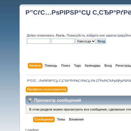
Р”СѓС…РѕРІРЅР°СЏ С‚СЂР°РґР
Добро пожаловать,
Гость
. Пожалуйста,
войдите
или
зарегистрируйте
Начало
Помощь
Поиск
Tags
Календарь
Вход
Регистрац
Р”СѓС…РѕРІРЅР°СЏ С‚СЂР°РґРёС†РёСЏ Рё СЃРѕРІСЂРµРјРµРЅР
Профиль пользователя
Просмотр сообщений
В этом разделе можно просмотреть все сообщения, сделанные эт
Сообщения
Темы
Вложения
Loading