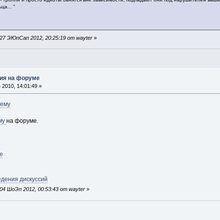
ца... "
27 ЭЮпСап 2012, 20:25:19 от wayter
»
ия на форуме
2010, 14:01:49 »
ему
му
на форуме.
е
едения дискуссий
4 ШоЭп 2012, 00:53:43 от wayter
»