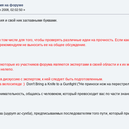
ия на форуме
2008, 02:02:50 »
ия и свой ник заглавными буквами.
том числе для того, чтобы проверять различные идеи на прочность. Если кака
рекомендуем не выносить ее на общее обсуждение.
некоторые из участников форума являются экспертами в своей области и к их
 нелепо.
в дискуссию с экспертом, к ней следует быть подготовленным.
а велосипеде :)
Don't Bring a Knife to a Gunfight ("Не приноси нож на перестрел
имательность, общаясь с человеком, который превосходит вас по части знани
а (
шурут ас-сухба
), предписываемых последователям того пути, который п