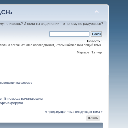
С‚СЊ
му не ищешь? И если ты в единении, то почему не радуешься?
Новости:
тельно соглашаться с собеседником, чтобы найти с ним общий язык.
Маргарет Тэтчер
 поведения на форуме
е
|
В помощь начинающим
Архив форума
« предыдущая тема
следующая тема »
ПЕЧАТЬ