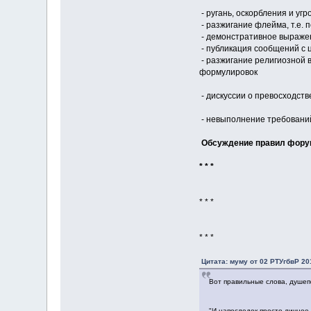
- ругань, оскорбления и угр
- разжигание флейма, т.е.
- демонстративное выражен
- публикация сообщений с 
- разжигание религиозной 
формулировок
- дискуссии о превосходств
- невыполнение требовани
Обсуждение правил форум
* * *
* * *
* * *
Цитата: муму от 02 РТУгбвР 201
Вот правильные слова, душеп
"И напоследок просто личное