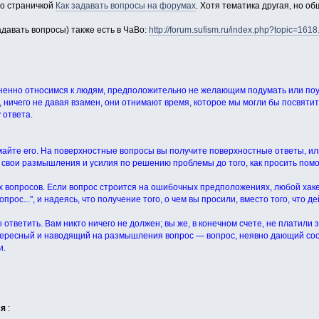
со страничкой
Как задавать вопросы на форумах
. Хотя тематика другая, но о
давать вопросы) также есть в ЧаВо:
http://forum.sufism.ru/index.php?topic=1
ненно относимся к людям, предположительно не желающим подумать или поуч
 ничего не давая взамен, они отнимают время, которое мы могли бы посвятит
 ответа.
майте его. На поверхностные вопросы вы получите поверхностные ответы, ил
свои размышления и усилия по решению проблемы до того, как просить помощ
 вопросов. Если вопрос строится на ошибочных предположениях, любой хакер
прос...", и надеясь, что получение того, о чем вы просили, вместо того, что д
ответить. Вам никто ничего не должен; вы же, в конечном счете, не платили за
ересный и наводящий на размышления вопрос — вопрос, неявно дающий соо
и.
ся
: