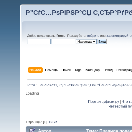
Р”СѓС…РѕРІРЅР°СЏ С‚СЂР°РґР
Добро пожаловать,
Гость
. Пожалуйста,
войдите
или
зарегистрируйте
Начало
Помощь
Поиск
Tags
Календарь
Вход
Регистрац
Р”СѓС…РѕРІРЅР°СЏ С‚СЂР°РґРёС†РёСЏ Рё СЃРѕРІСЂРµРјРµРЅР
Loading
Портал суфизм.ру
|
Что т
Четвертый пу
Страницы: [
1
]
Вниз
Автор
Тема: Правила повед