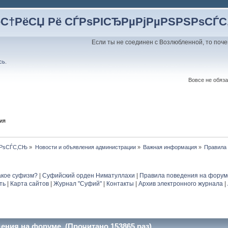
ёС†РёСЏ Рё СЃРѕРІСЂРµРјРµРЅРЅРѕСЃ
Если ты не соединен с Возлюбленной, то поче
сь
.
Вовсе не обяза
ия
ЅРѕСЃС‚СЊ
»
Новости и объявления администрации
»
Важная информация
»
Правила
акое суфизм?
|
Суфийский орден Ниматуллахи
|
Правила поведения на форум
ть
|
Карта сайтов
|
Журнал "Суфий"
|
Контакты
|
Архив электронного журнала
|
ения на форуме (Прочитано 153865 раз)