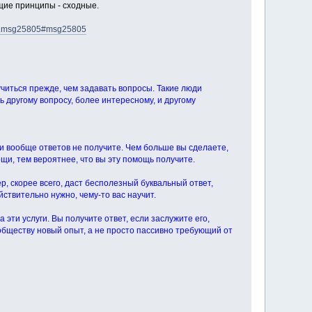
бщие принципы - сходные.
618.msg25805#msg25805
иться прежде, чем задавать вопросы. Такие люди
ь другому вопросу, более интересному, и другому
и вообще ответов не получите. Чем больше вы сделаете,
и, тем вероятнее, что вы эту помощь получите.
, скорее всего, даст бесполезный буквальный ответ,
ействительно нужно, чему-то вас научит.
 эти услуги. Вы получите ответ, если заслужите его,
бществу новый опыт, а не просто пассивно требующий от