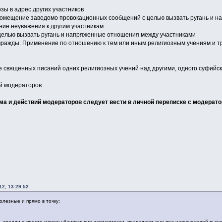
озы в адрес других участников
 помещение заведомо провокационных сообщений с целью вызвать ругань и 
ие неуважения к другим участникам
целью вызвать ругань и напряженные отношения между участниками
вражды. Применение по отношению к тем или иным религиозным учениям и т
е священных писаний одних религиозных учений над другими, одного суфийског
й модераторов
а и действий модераторов следует вести в личной переписке с модерато
2, 13:29:52
олезные и прямо в точку:
 - тролли и просто идиоты банятся вне зависимости, подпадают они под нарушителей выше