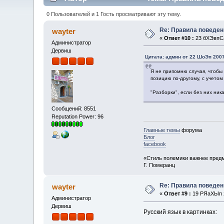
0 Пользователей и 1 Гость просматривают эту тему.
Re: Правила поведен
wayter
«
Ответ #10 :
23 бХЭвпСа
Администратор
Дервиш
Цитата: админ от 22 ШоЭп 2007
Я не припомню случая, чтобы 
позицию по-другому, с учето
"Разборки", если без них ник
Сообщений: 8551
Reputation Power: 96
Главные темы
форума
Блог
facebook
«Стиль полемики важнее предм
Г. Померанц
Re: Правила поведен
wayter
«
Ответ #9 :
19 РЯаХЫп 2
Администратор
Дервиш
Русский язык в картинках: