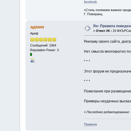
facebook
«Стиль полемики важнее предм
Г. Померанц
Re: Правила поведен
админ
«
Ответ #6 :
19 ФХЪРСап 
Ариф
Рекламу своего сайта, докт
Сообщений: 1064
Reputation Power: 3
Нет смысла многократно по
* * *
Этот форум не предназначе
* * *
Пожелания при размещении
Примеры неудачных выска
«
Последнее редактирование: 
Правила