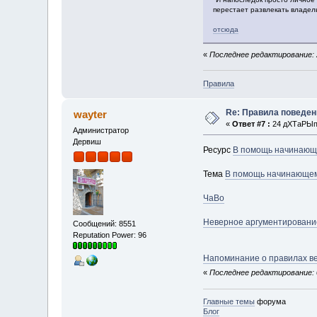
перестает развлекать владель
отсюда
«
Последнее редактирование: 
Правила
Re: Правила поведен
wayter
«
Ответ #7 :
24 дХТаРЫп 
Администратор
Дервиш
Ресурс
В помощь начинающ
Тема
В помощь начинающе
ЧаВо
Неверное аргументировани
Сообщений: 8551
Reputation Power: 96
Напоминание о правилах в
«
Последнее редактирование: 0
Главные темы
форума
Блог