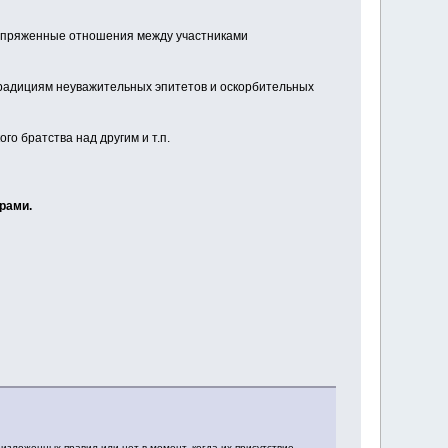
напряженные отношения между участниками
радициям неуважительных эпитетов и оскорбительных
о братства над другим и т.п.
рами.
изложенных правил или нет в момент, когда их присутствие