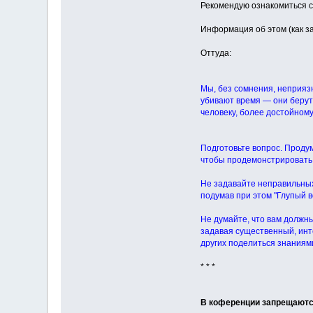
Рекомендую ознакомиться 
Информация об этом (как за
Оттуда:
Мы, без сомнения, неприяз
убивают время — они берут,
человеку, более достойному
Подготовьте вопрос. Проду
чтобы продемонстрировать 
Не задавайте неправильных
подумав при этом "Глупый во
Не думайте, что вам должны 
задавая существенный, инт
других поделиться знаниям
* * *
В коференции запрещают