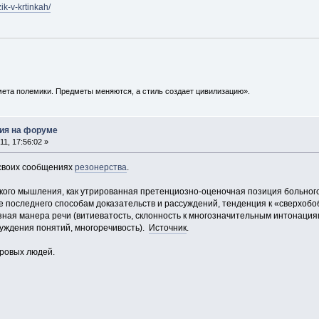
zik-v-krtinkah/
ета полемики. Предметы меняются, а стиль создает цивилизацию».
ия на форуме
1, 17:56:02 »
 своих сообщениях
резонерства
.
ского мышления, как утрированная претенциозно-оценочная позиция больно
е последнего способам доказательств и рассуждений, тенденция к «сверхоб
зная манера речи (витиеватость, склонность к многозначительным интонация
уждения понятий, многоречивость).
Источник
.
оровых людей.