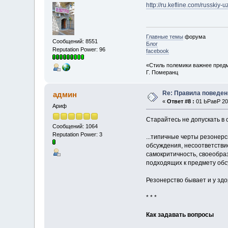
http://ru.kefline.com/russkiy-u
Главные темы
форума
Сообщений: 8551
Блог
Reputation Power: 96
facebook
«Стиль полемики важнее предм
Г. Померанц
Re: Правила поведен
админ
«
Ответ #8 :
01 ЬРавР 201
Ариф
Старайтесь не допускать в
Сообщений: 1064
Reputation Power: 3
...типичные черты резонер
обсуждения, несоответстви
самокритичность, своеобра
подходящих к предмету обс
Резонерство бывает и у зд
* * *
Как задавать вопросы