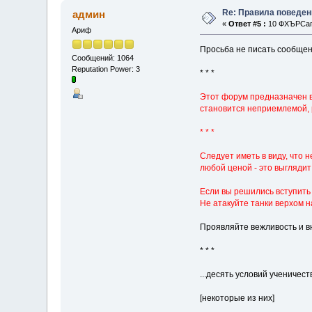
Re: Правила поведен
админ
«
Ответ #5 :
10 ФХЪРСап 
Ариф
Просьба не писать сообщен
Сообщений: 1064
Reputation Power: 3
* * *
Этот форум предназначен в 
становится неприемлемой, 
* * *
Следует иметь в виду, что 
любой ценой - это выглядит
Если вы решились вступить 
Не атакуйте танки верхом н
Проявляйте вежливость и вн
* * *
...десять условий ученичеств
[некоторые из них]