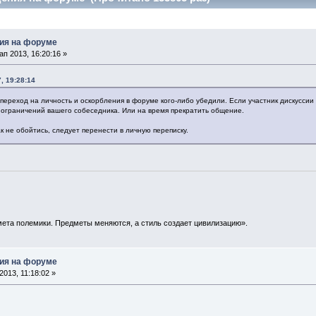
ия на форуме
п 2013, 16:20:16 »
, 19:28:14
переход на личность и оскорбления в форуме кого-либо убедили. Если участник дискуссии
м ограничений вашего собеседника. Или на время прекратить общение.
ак не обойтись, следует перенести в личную переписку.
ета полемики. Предметы меняются, а стиль создает цивилизацию».
ия на форуме
013, 11:18:02 »