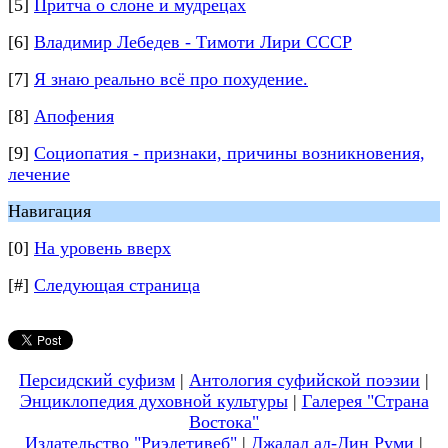
[5]
Притча о слоне и мудрецах
[6]
Владимир Лебедев - Тимоти Лири СССР
[7]
Я знаю реально всё про похудение.
[8]
Апофения
[9]
Социопатия - признаки, причины возникновения,
лечение
Навигация
[0]
На уровень вверх
[#]
Следующая страница
Персидский суфизм
|
Антология суфийской поэзии
|
Энциклопедия духовной культуры
|
Галерея "Страна
Востока"
Издательство "Риэлетивеб"
|
Джалал ад-Дин Руми
|