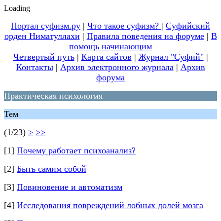
Loading
Портал суфизм.ру
|
Что такое суфизм?
|
Суфийский
орден Ниматуллахи
|
Правила поведения на форуме
|
В
помощь начинающим
Четвертый путь
|
Карта сайтов
|
Журнал "Суфий"
|
Контакты
|
Архив электронного журнала
|
Архив
форума
Практическая психология
Тем
(1/23)
>
>>
[1]
Почему работает психоанализ?
[2]
Быть самим собой
[3]
Повиновение и автоматизм
[4]
Исследования повреждений лобных долей мозга