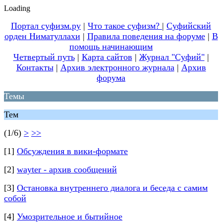
Loading
Портал суфизм.ру
|
Что такое суфизм?
|
Суфийский
орден Ниматуллахи
|
Правила поведения на форуме
|
В
помощь начинающим
Четвертый путь
|
Карта сайтов
|
Журнал "Суфий"
|
Контакты
|
Архив электронного журнала
|
Архив
форума
Темы
Тем
(1/6)
>
>>
[1]
Обсуждения в вики-формате
[2]
wayter - архив сообщений
[3]
Остановка внутреннего диалога и беседа с самим
собой
[4]
Умозрительное и бытийное