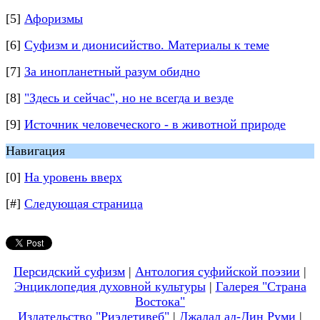
[5]
Афоризмы
[6]
Суфизм и дионисийство. Материалы к теме
[7]
За инопланетный разум обидно
[8]
"Здесь и сейчас", но не всегда и везде
[9]
Источник человеческого - в животной природе
Навигация
[0]
На уровень вверх
[#]
Следующая страница
Персидский суфизм
|
Антология суфийской поэзии
|
Энциклопедия духовной культуры
|
Галерея "Страна
Востока"
Издательство "Риэлетивеб"
|
Джалал ад-Дин Руми
|