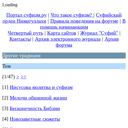
Loading
Портал суфизм.ру
|
Что такое суфизм?
|
Суфийский
орден Ниматуллахи
|
Правила поведения на форуме
|
В
помощь начинающим
Четвертый путь
|
Карта сайтов
|
Журнал "Суфий"
|
Контакты
|
Архив электронного журнала
|
Архив
форума
Другие традиции
Тем
(1/47)
>
>>
[1]
Иисусова молитва и суфизм
[2]
Мелочи общинной жизни
[3]
Бесконечность Библии
[4]
Новозаветные сюжеты