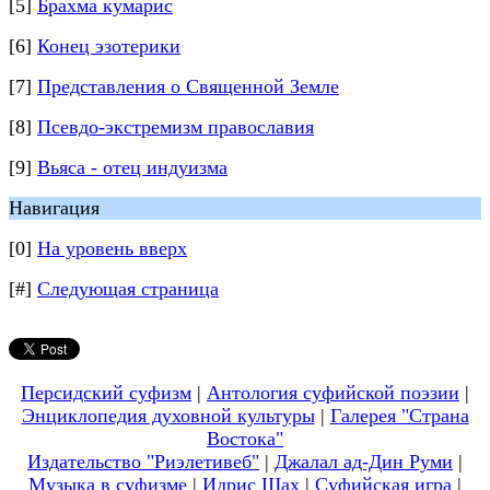
[5]
Брахма кумарис
[6]
Конец эзотерики
[7]
Представления о Священной Земле
[8]
Псевдо-экстремизм православия
[9]
Вьяса - отец индуизма
Навигация
[0]
На уровень вверх
[#]
Следующая страница
Персидский суфизм
|
Антология суфийской поэзии
|
Энциклопедия духовной культуры
|
Галерея "Страна
Востока"
Издательство "Риэлетивеб"
|
Джалал ад-Дин Руми
|
Музыка в суфизме
|
Идрис Шах
|
Суфийская игра
|