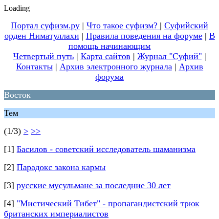
Loading
Портал суфизм.ру
|
Что такое суфизм?
|
Суфийский
орден Ниматуллахи
|
Правила поведения на форуме
|
В
помощь начинающим
Четвертый путь
|
Карта сайтов
|
Журнал "Суфий"
|
Контакты
|
Архив электронного журнала
|
Архив
форума
Восток
Тем
(1/3)
>
>>
[1]
Басилов - советский исследователь шаманизма
[2]
Парадокс закона кармы
[3]
русские мусульмане за последние 30 лет
[4]
"Мистический Тибет" - пропагандистский трюк
британских империалистов