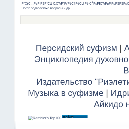
Р”СѓС…РѕРІРЅР°СЏ С‚СЂР°РґРёС†РёСЏ Рё СЃРѕРІСЂРµРјРµРЅРЅРѕ
Часто задаваемые вопросы и др.
Персидский суфизм
|
А
Энциклопедия духовно
В
Издательство "Риэлет
Музыка в суфизме
|
Идр
Айкидо 