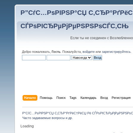
Р”СѓС…РѕРІРЅР°СЏ С‚СЂР°РґРёС
СЃРѕРІСЂРµРјРµРЅРЅРѕСЃС‚СЊ
Если ты не соединен с Возлюбленно
Добро пожаловать,
Гость
. Пожалуйста,
войдите
или
зарегистрируйтесь
.
Начало
Помощь
Поиск
Tags
Календарь
Вход
Регистрация
Р”СѓС…РѕРІРЅР°СЏ С‚СЂР°РґРёС†РёСЏ Рё СЃРѕРІСЂРµРјРµРЅРЅРѕ
Часто задаваемые вопросы и др.
Loading