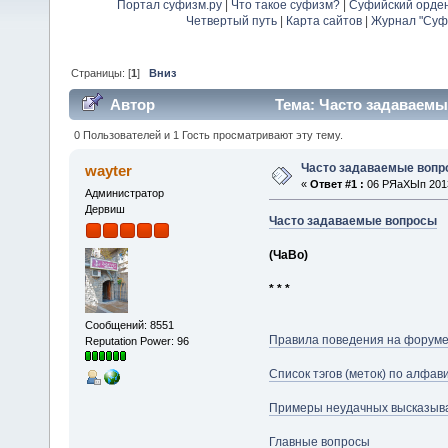
Портал суфизм.ру
|
Что такое суфизм?
|
Суфийский орде
Четвертый путь
|
Карта сайтов
|
Журнал "Суф
Страницы: [
1
]
Вниз
Автор
Тема: Часто задаваемые
0 Пользователей и 1 Гость просматривают эту тему.
Часто задаваемые вопро
wayter
«
Ответ #1 :
06 РЯаХЫп 2013,
Администратор
Дервиш
Часто задаваемые вопросы
(ЧаВо)
* * *
Сообщений: 8551
Правила поведения на форум
Reputation Power: 96
Список тэгов (меток) по алфав
Примеры неудачных высказыв
Главные вопросы