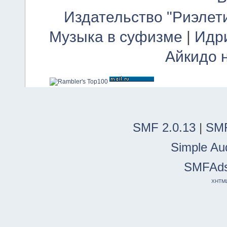
Издательство "Риэлет
Музыка в суфизме
|
Идр
Айкидо 
SMF 2.0.13
|
SMF
Simple Au
SMFAd
XHTM