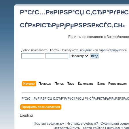
Р”СѓС…РѕРІРЅР°СЏ С‚СЂР°РґРёС
СЃРѕРІСЂРµРјРµРЅРЅРѕСЃС‚СЊ
Если ты не соединен с Возлюбленно
Добро пожаловать,
Гость
. Пожалуйста,
войдите
или
зарегистрируйтесь
.
Начало
Помощь
Поиск
Tags
Календарь
Вход
Регистрация
Р”СѓС…РѕРІРЅР°СЏ С‚СЂР°РґРёС†РёСЏ Рё СЃРѕРІСЂРµРјРµРЅРЅРѕ
Профиль пользователя
Loading
Портал суфизм.ру
|
Что такое суфизм?
|
Суфийский орде
Четвертый путь
|
Карта сайтов
|
Журнал "Суф