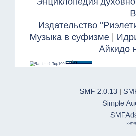
Энциклопедия духовно
В
Издательство "Риэлет
Музыка в суфизме
|
Идр
Айкидо 
SMF 2.0.13
|
SMF
Simple Au
SMFAd
XHTM