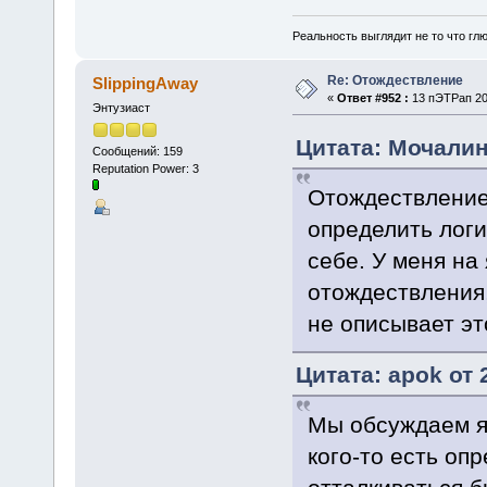
Реальность выглядит не то что глю
Re: Отождествление
SlippingAway
«
Ответ #952 :
13 пЭТРап 202
Энтузиаст
Цитата: Мочалин
Сообщений: 159
Reputation Power: 3
Отождествление
определить логи
себе. У меня на
отождествления,
не описывает эт
Цитата: apok от 
Мы обсуждаем я
кого-то есть оп