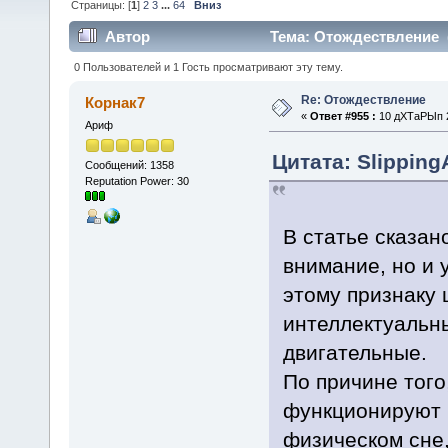
Страницы: [
1
]
2
3
...
64
Вниз
Автор
Тема: Отождествление (
0 Пользователей и 1 Гость просматривают эту тему.
Re: Отождествление
Корнак7
«
Ответ #955 :
10 дХТаРЫп 2
Ариф
Цитата: Slipping
Сообщений: 1358
Reputation Power: 30
В статье сказано
внимание, но и у
этому признаку 
интеллектуальн
двигательные.
По причине того,
функционируют п
физическом сне,