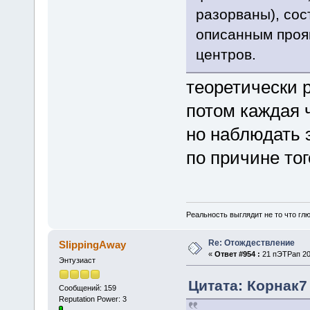
разорваны), сос
описанным проя
центров.
теоретически 
потом каждая 
но наблюдать 
по причине тог
Реальность выглядит не то что глю
Re: Отождествление
SlippingAway
«
Ответ #954 :
21 пЭТРап 202
Энтузиаст
Цитата: Корнак7 
Сообщений: 159
Reputation Power: 3