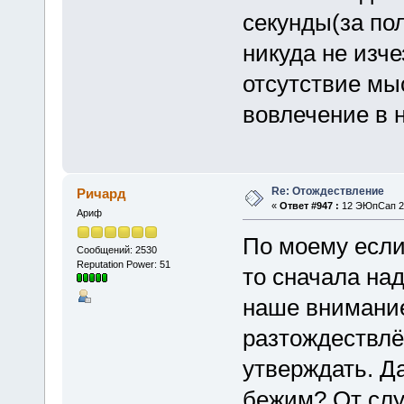
секунды(за по
никуда не изче
отсутствие мы
вовлечение в н
Re: Отождествление
Ричард
«
Ответ #947 :
12 ЭЮпСап 20
Ариф
По моему если
Сообщений: 2530
Reputation Power: 51
то сначала над
наше внимание
разтождествлён
утверждать. Д
бежим? От сл