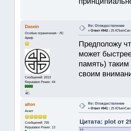
принципиально
Re: Отождествление
Dasein
«
Ответ #942 :
25 ЮЪвпСап 2
Особые ограничения - ЛС
Ариф
Предположу чт
может быстрее
память) таким
своим внимани
Сообщений: 2013
Reputation Power: 44
Re: Отождествление
alton
«
Ответ #941 :
25 ЮЪвпСап 2
Аскет
Цитата: plot от 
Сообщений: 705
Reputation Power: 13