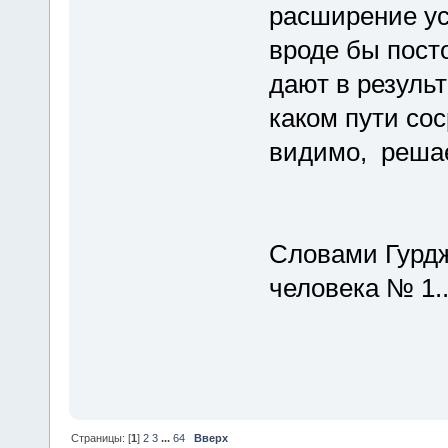
расширение ус
вроде бы пост
дают в результ
каком пути со
видимо, решае
Словами Гурдж
человека № 1..
Страницы: [
1
]
2
3
...
64
Вверх