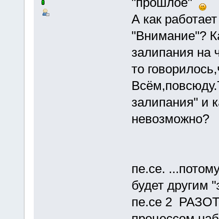
"прошлое"
А как работает
"Внимание"? 
залипания на ч
то говорилос
Всём,повсюду.
залипания" и к
невозможно?
пе.се. ...пото
будет другим 
пе.се 2 РАЗО
процессом наб