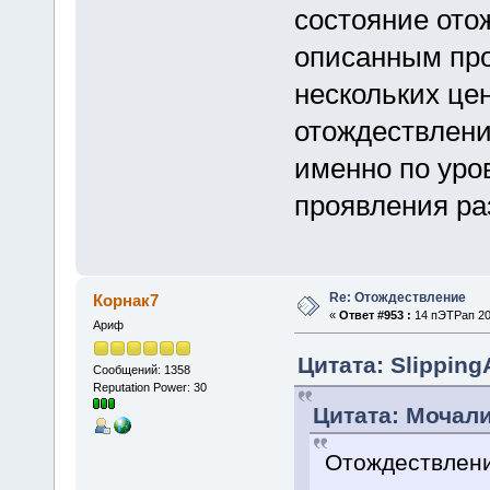
состояние ото
описанным пр
нескольких це
отождествлени
именно по уро
проявления ра
Re: Отождествление
Корнак7
«
Ответ #953 :
14 пЭТРап 202
Ариф
Цитата: Slipping
Сообщений: 1358
Reputation Power: 30
Цитата: Мочали
Отождествлени