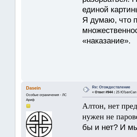
единой картины
Я думаю, что 
множественнос
«наказание».
Re: Отождествление
Dasein
«
Ответ #944 :
25 ЮЪвпСап 2
Особые ограничения - ЛС
Ариф
Алтон, нет пред
нужен не паров
бы и нет? И м