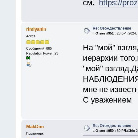
см.
https://pro
Re: Отождествление
rimlyanin
«
Ответ #951 :
23 ЬРп 2024, 
Аскет
На "мой" взгля
Сообщений: 885
Reputation Power: 23
иерархии того,
"мой" взгляд.
НАБЛЮДЕНИЯ,в
мне не известн
С уважением
Re: Отождествление
MakDim
«
Ответ #950 :
30 РЯаХЫп 20
Подвижник