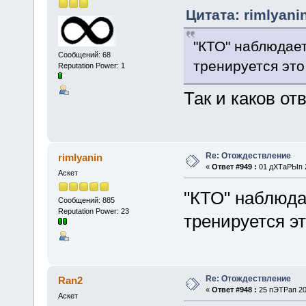
Цитата: rimlyani
"КТО" наблюдает
Сообщений: 68
тренируется эт
Reputation Power: 1
Так и каков от
Re: Отождествление
rimlyanin
«
Ответ #949 :
01 дХТаРЫп 2
Аскет
"КТО" наблюда
Сообщений: 885
Reputation Power: 23
тренируется э
Re: Отождествление
Ran2
«
Ответ #948 :
25 пЭТРап 202
Аскет