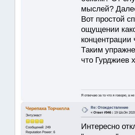
мыслей? Далее
Вот простой с
ощущении како
концентрации 
Таким упражне
что Гурджиев 
Я отвечаю за то что я говорю, а н
Re: Отождествление
Черепаха Торчилла
«
Ответ #946 :
19 ШоЭп 2020,
Энтузиаст
Интересно отк
Сообщений: 249
Reputation Power: 6