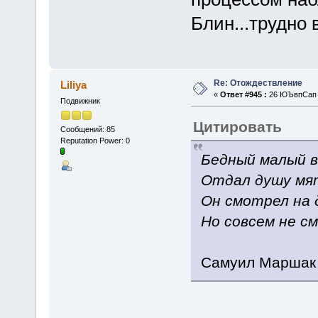
Блин...трудно 
Re: Отождествление
Liliya
«
Ответ #945 :
26 ЮЪвпСап 2
Подвижник
Цитировать
Сообщений: 85
Reputation Power: 0
Бедный малый в
Отдал душу мя
Он смотрел на 
Но совсем не с
Самуил Маршак