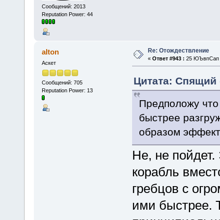
Сообщений: 2013
Reputation Power: 44
Re: Отождествление
alton
«
Ответ #943 :
25 ЮЪвпСап 2
Аскет
Цитата: Спящий 
Сообщений: 705
Reputation Power: 13
Предположу что 
быстрее разгруж
образом эффект
Не, не пойдет.
корабль вмест
гребцов с огр
ими быстрее. Т