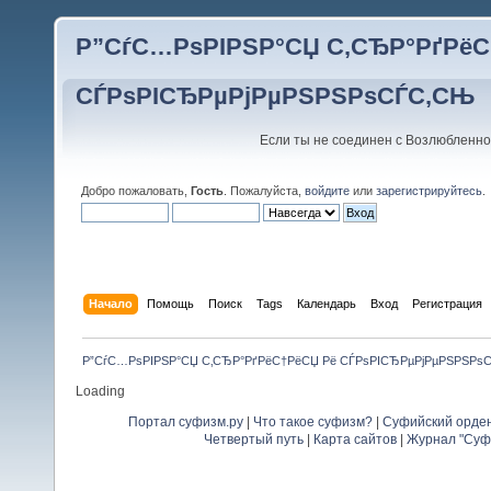
Р”СѓС…РѕРІРЅР°СЏ С‚СЂР°РґРёС
СЃРѕРІСЂРµРјРµРЅРЅРѕСЃС‚СЊ
Если ты не соединен с Возлюбленно
Добро пожаловать,
Гость
. Пожалуйста,
войдите
или
зарегистрируйтесь
.
Начало
Помощь
Поиск
Tags
Календарь
Вход
Регистрация
Р”СѓС…РѕРІРЅР°СЏ С‚СЂР°РґРёС†РёСЏ Рё СЃРѕРІСЂРµРјРµРЅРЅРѕ
Loading
Портал суфизм.ру
|
Что такое суфизм?
|
Суфийский орде
Четвертый путь
|
Карта сайтов
|
Журнал "Суф