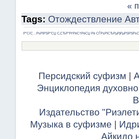
« 
Tags:
Отождествление
Ав
Р”СѓС…РѕРІРЅР°СЏ С‚СЂР°РґРёС†РёСЏ Рё СЃРѕРІСЂРµРјРµРЅРЅРѕ
Персидский суфизм
|
А
Энциклопедия духовно
В
Издательство "Риэлет
Музыка в суфизме
|
Идр
Айкидо 