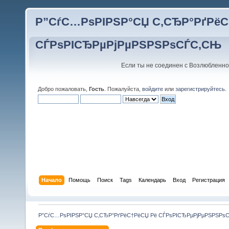
Р”СѓС…РѕРІРЅР°СЏ С‚СЂР°РґРёС
СЃРѕРІСЂРµРјРµРЅРЅРѕСЃС‚СЊ
Если ты не соединен с Возлюбленно
Добро пожаловать,
Гость
. Пожалуйста,
войдите
или
зарегистрируйтесь
.
Начало
Помощь
Поиск
Tags
Календарь
Вход
Регистрация
Р”СѓС…РѕРІРЅР°СЏ С‚СЂР°РґРёС†РёСЏ Рё СЃРѕРІСЂРµРјРµРЅРЅРѕ