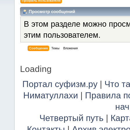
Профиль пользователя
Просмотр сообщений
В этом разделе можно прос
этим пользователем.
Сообщения
Темы
Вложения
Loading
Портал суфизм.ру
|
Что т
Ниматуллахи
|
Правила п
на
Четвертый путь
|
Карт
Контакты
|
Архив электр