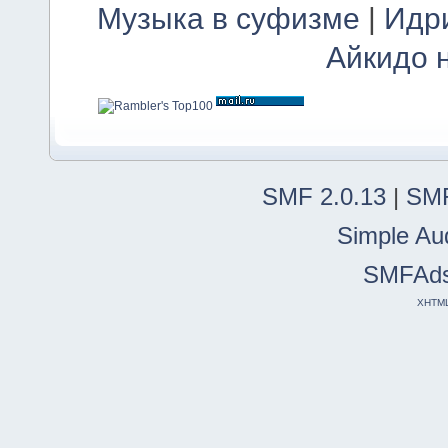
Музыка в суфизме
|
Идр
Айкидо 
SMF 2.0.13
|
SMF
Simple Au
SMFAd
XHTM