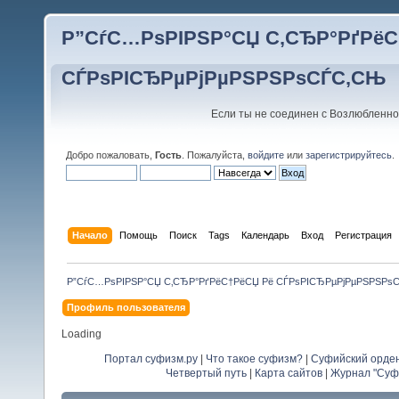
Р”СѓС…РѕРІРЅР°СЏ С‚СЂР°РґРёС
СЃРѕРІСЂРµРјРµРЅРЅРѕСЃС‚СЊ
Если ты не соединен с Возлюбленно
Добро пожаловать,
Гость
. Пожалуйста,
войдите
или
зарегистрируйтесь
.
Начало
Помощь
Поиск
Tags
Календарь
Вход
Регистрация
Р”СѓС…РѕРІРЅР°СЏ С‚СЂР°РґРёС†РёСЏ Рё СЃРѕРІСЂРµРјРµРЅРЅРѕ
Профиль пользователя
Loading
Портал суфизм.ру
|
Что такое суфизм?
|
Суфийский орде
Четвертый путь
|
Карта сайтов
|
Журнал "Суф