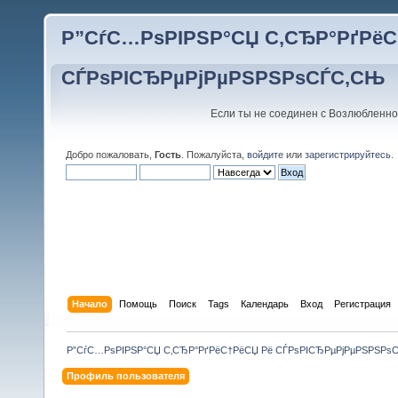
Р”СѓС…РѕРІРЅР°СЏ С‚СЂР°РґРёС
СЃРѕРІСЂРµРјРµРЅРЅРѕСЃС‚СЊ
Если ты не соединен с Возлюбленно
Добро пожаловать,
Гость
. Пожалуйста,
войдите
или
зарегистрируйтесь
.
Начало
Помощь
Поиск
Tags
Календарь
Вход
Регистрация
Р”СѓС…РѕРІРЅР°СЏ С‚СЂР°РґРёС†РёСЏ Рё СЃРѕРІСЂРµРјРµРЅРЅРѕ
Профиль пользователя