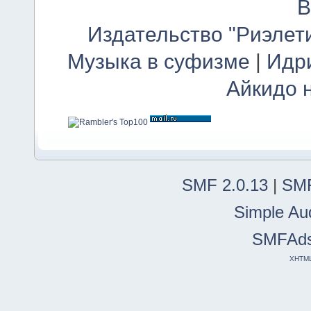
В
Издательство "Риэлет
Музыка в суфизме
|
Идр
Айкидо 
SMF 2.0.13
|
SMF
Simple Au
SMFAd
XHTM