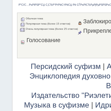
Р”СѓС…РѕРІРЅР°СЏ С‚СЂР°РґРёС†РёСЏ Рё СЃРѕРІСЂРµРјРµРЅРЅРѕ
Обычная тема
Заблокиро
Популярная тема (более 15 ответов)
Очень популярная тема (более 25 ответов)
Прикрепле
Голосование
Персидский суфизм
|
А
Энциклопедия духовно
В
Издательство "Риэлет
Музыка в суфизме
|
Идр