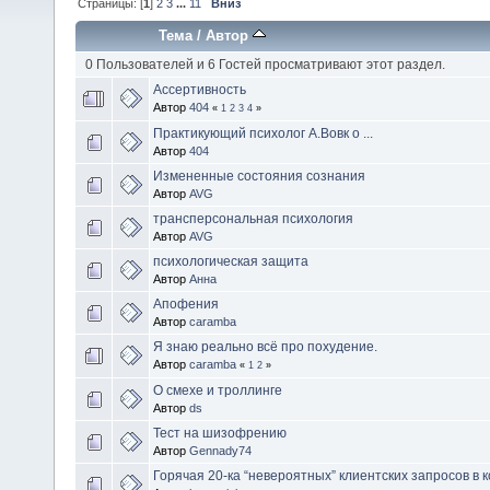
Страницы: [
1
]
2
3
...
11
Вниз
Тема
/
Автор
0 Пользователей и 6 Гостей просматривают этот раздел.
Ассертивность
Автор
404
«
1
2
3
4
»
Практикующий психолог А.Вовк о ...
Автор
404
Измененные состояния сознания
Автор
AVG
трансперсональная психология
Автор
AVG
психологическая защита
Автор
Aннa
Апофения
Автор
caramba
Я знаю реально всё про похудение.
Автор
caramba
«
1
2
»
О смехе и троллинге
Автор
ds
Тест на шизофрению
Автор
Gennady74
Горячая 20-ка “невероятных” клиентских запросов в к