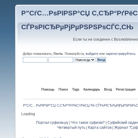
Р”СѓС…РѕРІРЅР°СЏ С‚СЂР°РґРёС
СЃРѕРІСЂРµРјРµРЅРЅРѕСЃС‚СЊ
Если ты не соединен с Возлюбленно
Добро пожаловать,
Гость
. Пожалуйста,
войдите
или
зарегистрируйтесь
.
Начало
Помощь
Поиск
Tags
Календарь
Вход
Регистрация
Р”СѓС…РѕРІРЅР°СЏ С‚СЂР°РґРёС†РёСЏ Рё СЃРѕРІСЂРµРјРµРЅРЅРѕ
Loading
Портал суфизм.ру
|
Что такое суфизм?
|
Суфийский орде
Четвертый путь
|
Карта сайтов
|
Журнал "Суф