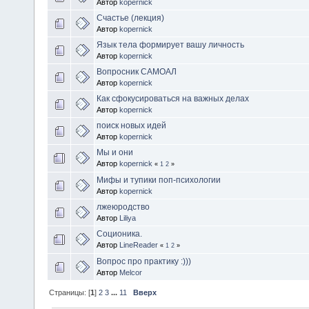
Автор
kopernick
Счастье (лекция)
Автор
kopernick
Язык тела формирует вашу личность
Автор
kopernick
Вопросник САМОАЛ
Автор
kopernick
Как сфокусироваться на важных делах
Автор
kopernick
поиск новых идей
Автор
kopernick
Мы и они
Автор
kopernick
«
1
2
»
Мифы и тупики поп-психологии
Автор
kopernick
лжеюродство
Автор
Liliya
Соционика.
Автор
LineReader
«
1
2
»
Вопрос про практику :)))
Автор
Melcor
Страницы: [
1
]
2
3
...
11
Вверх