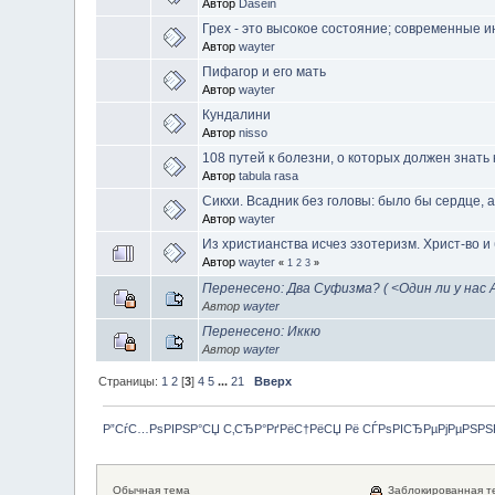
Автор
Dasein
Грех - это высокое состояние; cовременные и
Автор
wayter
Пифагор и его мать
Автор
wayter
Кундалини
Автор
nisso
108 путей к болезни, о которых должен знать
Автор
tabula rasa
Сикхи. Всадник без головы: было бы сердце, а
Автор
wayter
Из христианства исчез эзотеризм. Христ-во и
Автор
wayter
«
1
2
3
»
Перенесено: Два Суфизма? ( <Один ли у нас
Автор
wayter
Перенесено: Иккю
Автор
wayter
Страницы:
1
2
[
3
]
4
5
...
21
Вверх
Р”СѓС…РѕРІРЅР°СЏ С‚СЂР°РґРёС†РёСЏ Рё СЃРѕРІСЂРµРјРµРЅР
Обычная тема
Заблокированная т