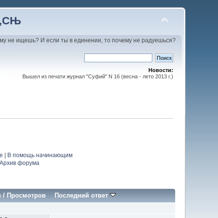
С‚СЊ
му не ищешь? И если ты в единении, то почему не радуешься?
Новости:
Вышел из печати журнал "Суфий" N 16 (весна - лето 2013 г.)
е
|
В помощь начинающим
Архив форума
в
/
Просмотров
Последний ответ