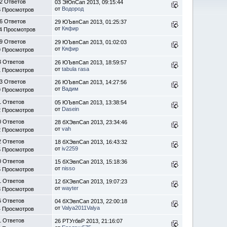
2 Ответов
03 ЭЮпСап 2013, 09:15:44
от
Водород
6 Просмотров
6 Ответов
29 ЮЪвпСап 2013, 01:25:37
от
Кяфир
4 Просмотров
9 Ответов
29 ЮЪвпСап 2013, 01:02:03
от
Кяфир
9 Просмотров
3 Ответов
26 ЮЪвпСап 2013, 18:59:57
от
tabula rasa
1 Просмотров
3 Ответов
26 ЮЪвпСап 2013, 14:27:56
от
Вадим
9 Просмотров
1 Ответов
05 ЮЪвпСап 2013, 13:38:54
от
Dasein
2 Просмотров
0 Ответов
28 бХЭвпСап 2013, 23:34:46
от
vah
2 Просмотров
2 Ответов
18 бХЭвпСап 2013, 16:43:32
от
iv2259
5 Просмотров
0 Ответов
15 бХЭвпСап 2013, 15:18:36
от
nisso
5 Просмотров
1 Ответов
12 бХЭвпСап 2013, 19:07:23
от
wayter
3 Просмотров
6 Ответов
04 бХЭвпСап 2013, 22:00:18
от
Valya2011Valya
4 Просмотров
1 Ответов
26 РТУгбвР 2013, 21:16:07