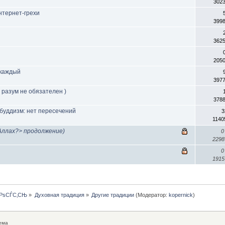
302
нтернет-грехи
399
362
205
 каждый
397
 разум не обязателен )
378
 буддизм: нет пересечений
3
1140
 Аллах?> продолжение)
0
229
0
191
ЅРѕСЃС‚СЊ
»
Духовная традиция
»
Другие традиции
(Модератор:
kopernick
)
ема