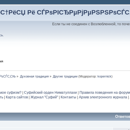
ёС†РёСЏ Рё СЃРѕРІСЂРµРјРµРЅРЅРѕСЃ
Если ты не соединен с Возлюбленной, то поче
сь
.
ия
ЅРѕСЃС‚СЊ
»
Духовная традиция
»
Другие традиции
(Модератор:
kopernick
)
акое суфизм?
|
Суфийский орден Ниматуллахи
|
Правила поведения на форум
ть
|
Карта сайтов
|
Журнал "Суфий"
|
Контакты
|
Архив электронного журнала
|
Ответо