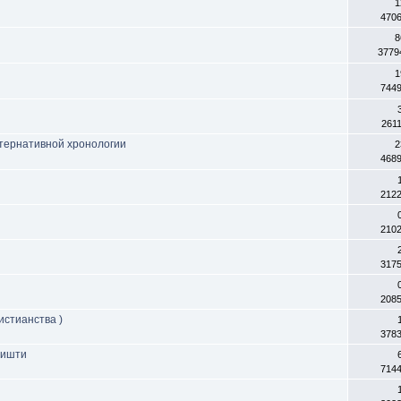
1
470
8
3779
1
744
261
ьтернативной хронологии
2
468
212
210
317
208
истианства )
378
Чишти
714