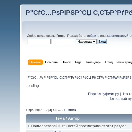
Р”СѓС…РѕРІРЅР°СЏ С‚СЂР°РґР
Добро пожаловать,
Гость
. Пожалуйста,
войдите
или
зарегистрируйте
Начало
Помощь
Поиск
Tags
Календарь
Вход
Регистрац
Р”СѓС…РѕРІРЅР°СЏ С‚СЂР°РґРёС†РёСЏ Рё СЃРѕРІСЂРµРјРµРЅР
Loading
Портал суфизм.ру
|
Что т
Четвертый пу
Страницы:
1
2
[
3
]
4
5
...
21
Вниз
Тема
/
Автор
0 Пользователей и 15 Гостей просматривают этот раздел.