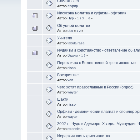
Собака лает....
Автор
Кяфир
Иисусова молитва и суфизм - офтопик
Автор
Нур
«
1
2
3
...
6
»
Об умной молитве
Автор
doc
«
1
2
»
Учителя
Автор
tabula rasa
Иудаизм и христианство - ответвление об ал
Автор
Вадим
«
1
2
»
Перекличка с Божественной креативностью
Автор
nisso
Восприятие.
Автор
vah
Чего хотят православные в России (опрос)
Автор
wayter
Шакти.
Автор
nisso
Орфизм - демонический плагиат и спойлер хр
Автор
wayter
2002 г. - Чудо в Аджмере. Хваджа Муинуддин 
Автор
strannitsa
Иерархичность христианства