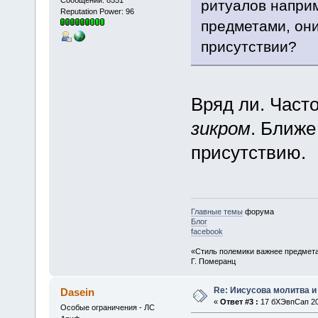
ритуалов напри
Reputation Power: 96
предметами, они
присутствии?
Вряд ли. Част
зикром
. Ближе
присутствию.
Главные темы
форума
Блог
facebook
«Стиль полемики важнее предмета
Г. Померанц
Re: Иисусова молитва 
Dasein
«
Ответ #3 :
17 бХЭвпСап 201
Особые ограничения - ЛС