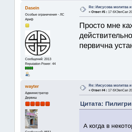
Re: Иисусова молитва 
Dasein
«
Ответ #5 :
17 бХЭвпСап 201
Особые ограничения - ЛС
Ариф
Просто мне ка
действительно
первична устан
Сообщений: 2013
Reputation Power: 44
Re: Иисусова молитва 
wayter
«
Ответ #4 :
17 бХЭвпСап 201
Администратор
Дервиш
Цитата: Пилигри
А когда в некот
Сообщений: 8551