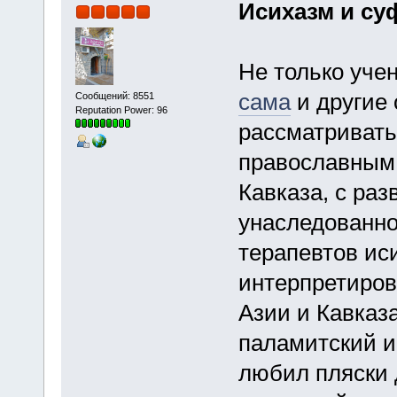
Исихазм и су
Не только уче
сама
и другие
Сообщений: 8551
Reputation Power: 96
рассматривать
православным
Кавказа, с ра
унаследованно
терапевтов ис
интерпретиров
Азии и Кавказ
паламитский 
любил пляски 