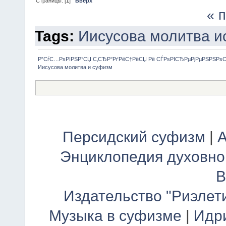
Страницы: [
1
]
Вверх
« 
Tags:
Иисусова молитва
и
Р”СѓС…РѕРІРЅР°СЏ С‚СЂР°РґРёС†РёСЏ Рё СЃРѕРІСЂРµРјРµРЅРЅРѕ
Иисусова молитва и суфизм
Персидский суфизм
|
А
Энциклопедия духовно
В
Издательство "Риэлет
Музыка в суфизме
|
Идр