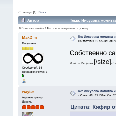
Страницы: [
1
]
Вниз
Автор
Тема: Иисусова молитва
0 Пользователей и 1 Гость просматривают эту тему.
Re: Иисусова молитва 
MakDim
«
Ответ #9 :
19 бХЭвпСап 202
Подвижник
Собственно сам
[/size]
Моли́тва Иису́сова:
«Го
Сообщений: 68
Reputation Power: 1
Re: Иисусова молитва 
wayter
«
Ответ #8 :
29 ЮЪвпСап 201
Администратор
Дервиш
Цитата: Кяфир о