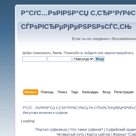
Р”СѓС…РѕРІРЅР°СЏ С‚СЂР°РґРёС
СЃРѕРІСЂРµРјРµРЅРЅРѕСЃС‚СЊ
Если ты не соединен с Возлюбленно
Добро пожаловать,
Гость
. Пожалуйста,
войдите
или
зарегистрируйтесь
.
Начало
Помощь
Поиск
Tags
Календарь
Вход
Регистрация
Р”СѓС…РѕРІРЅР°СЏ С‚СЂР°РґРёС†РёСЏ Рё СЃРѕРІСЂРµРјРµРЅРЅРѕ
Иисусова молитва и суфизм
Loading
Портал суфизм.ру
|
Что такое суфизм?
|
Суфийский орде
Четвертый путь
|
Карта сайтов
|
Журнал "Суф