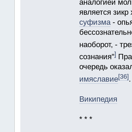
аналогией мол
является зикр
суфизма
- опь
бессознательн
наоборот, - тре
]
сознания"
Прак
очередь оказа
[36]
имяславие
.
Википедия
* * *