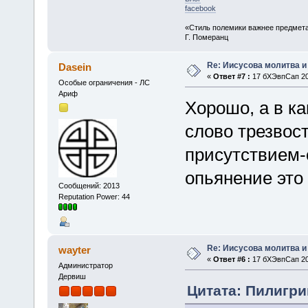
facebook
«Стиль полемики важнее предмета
Г. Померанц
Re: Иисусова молитва 
Dasein
«
Ответ #7 :
17 бХЭвпСап 201
Особые ограничения - ЛС
Ариф
Хорошо, а в к
слово трезвос
присутствием-
опьянение это
Сообщений: 2013
Reputation Power: 44
Re: Иисусова молитва 
wayter
«
Ответ #6 :
17 бХЭвпСап 201
Администратор
Дервиш
Цитата: Пилигри