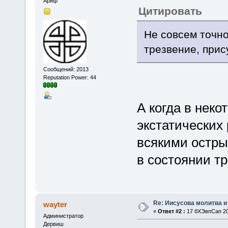
Ариф
Цитировать
Не совсем точно
трезвение, прис
Сообщений: 2013
Reputation Power: 44
А когда в неко
экстатических
всякими остры
в состоянии т
Re: Иисусова молитва 
wayter
«
Ответ #2 :
17 бХЭвпСап 201
Администратор
Дервиш