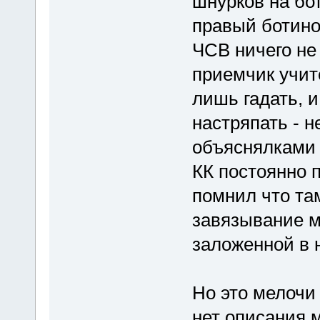
шнурков на бот
правый ботино
ЧСВ ничего не
приемчик учит
лишь гадать, и
настряпать - н
объяснялками 
КК постоянно 
помнил что та
завязывание м
заложенной в 
Но это мелочи 
нет описания 