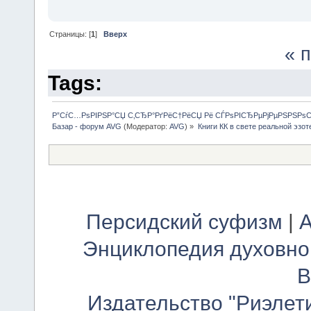
Страницы: [
1
]
Вверх
« 
Tags:
Р”СѓС…РѕРІРЅР°СЏ С‚СЂР°РґРёС†РёСЏ Рё СЃРѕРІСЂРµРјРµРЅРЅРѕ
Базар - форум AVG
(Модератор:
AVG
) »
Книги КК в свете реальной эзот
Персидский суфизм
|
А
Энциклопедия духовно
В
Издательство "Риэлет