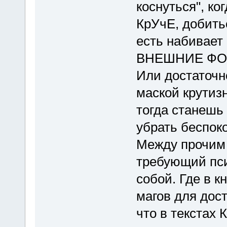
коснуться", ко
КрУчЕ, добитьс
есть набивает
ВНЕШНИЕ ФОРМ
Или достаточн
маской крутиз
тогда станешь
убрать беспоко
Между прочим 
требующий пси
собой. Где в к
магов для дос
что в текстах 