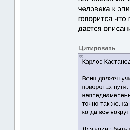
человека к оп
говорится что
дается описани
Цитировать
Карлос Кастане
Воин должен уч
поворотах пути
непреднамеренн
точно так же, к
когда все вокруг
Для воина быть 