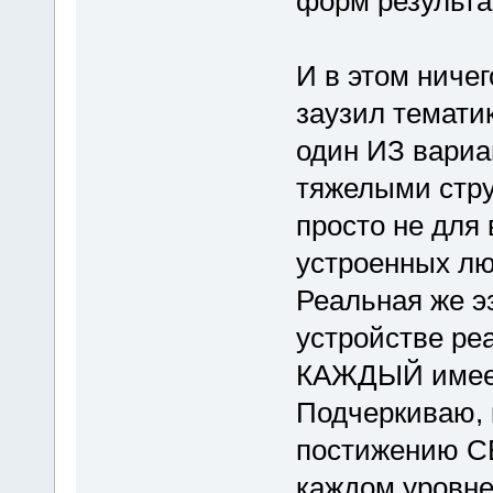
форм результа
И в этом ничег
заузил темати
один ИЗ вариа
тяжелыми стру
просто не для 
устроенных лю
Реальная же э
устройстве реа
КАЖДЫЙ имеет
Подчеркиваю, 
постижению СЕ
каждом уровне