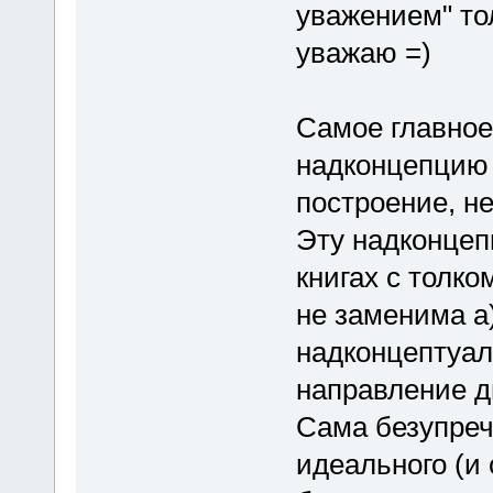
уважением" то
уважаю =)
Самое главное,
надконцепцию 
построение, н
Эту надконцеп
книгах с толко
не заменима а
надконцептуал
направление д
Сама безупреч
идеального (и