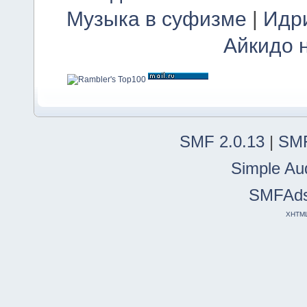
Музыка в суфизме
|
Идр
Айкидо 
SMF 2.0.13
|
SMF
Simple Au
SMFAd
XHTM