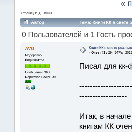
« 
Страницы: [
1
]
Вниз
Автор
Тема: Книги КК в свете 
0 Пользователей и 1 Гость про
Книги КК в свете реальн
AVG
«
Ответ #1 :
29 пЭТРап 2015,
Модератор
Бодхисаттва
Писал для кк-ф
Сообщений: 3608
Reputation Power: 39
-------------------
------------------
Итак, в начале
книгам КК очен