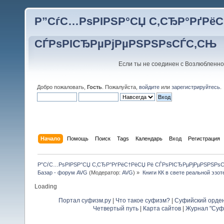
Р”СѓС…РѕРІРЅР°СЏ С‚СЂР°РґРёС
СЃРѕРІСЂРµРјРµРЅРЅРѕСЃС‚СЊ
Если ты не соединен с Возлюбленно
Добро пожаловать,
Гость
. Пожалуйста,
войдите
или
зарегистрируйтесь
.
Начало
Помощь
Поиск
Tags
Календарь
Вход
Регистрация
Р”СѓС…РѕРІРЅР°СЏ С‚СЂР°РґРёС†РёСЏ Рё СЃРѕРІСЂРµРјРµРЅРЅРѕ
Базар - форум AVG
(Модератор:
AVG
) »
Книги КК в свете реальной эзот
Loading
Портал суфизм.ру
|
Что такое суфизм?
|
Суфийский орде
Четвертый путь
|
Карта сайтов
|
Журнал "Суф