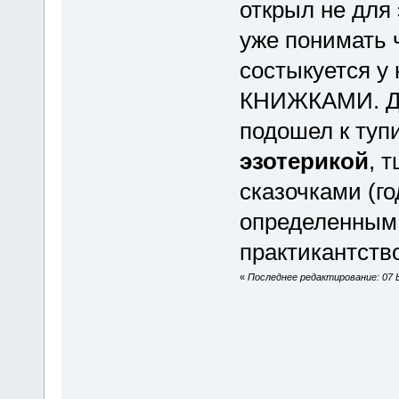
открыл не для 
уже понимать ч
состыкуется у
КНИЖКАМИ. Дл
подошел к туп
эзотерикой
, 
сказочками (г
определенным 
практикантств
«
Последнее редактирование: 07 Ь