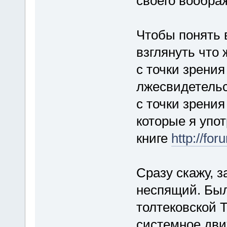
своего вообра
Чтобы понять 
взглянуть что
с точки зрения
лжесвидетельс
с точки зрения
которые я упо
книге
http://fo
Сразу скажу, з
неспящий. Был
толтековской Т
системное дви