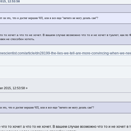
015, 12:53:58
ает ли это, что я достиг вершин ЧП, или я все еще "ничего не могу делать сам"?
то то хочет а что то не хочет. В вашем случае возможно что то и не хочет в туалет, как по
век не способен хотеть.
ewscientist.com/article/dn28199-the-lies-we-tell-are-more-convincing-when-we-ne
 2015, 12:53:58 »
 ли это, что я достиг вершин ЧП, или я все еще "ничего не могу делать сам"?
 что то хочет а что то не хочет. В вашем случае возможно что то и не хочет в 