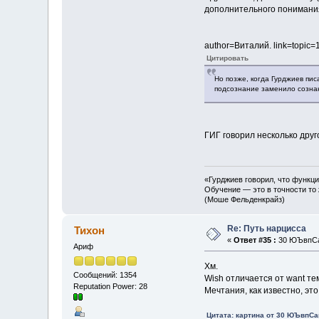
дополнительного понимания
author=Виталий. link=topi
Цитировать
Но позже, когда Гурджиев пис
подсознание заменило сознан
ГИГ говорил несколько дру
«Гурджиев говорил, что функци
Обучение — это в точности то 
(Моше Фельденкрайз)
Re: Путь нарцисса
Тихон
«
Ответ #35 :
30 ЮЪвпСап
Ариф
Хм.
Сообщений: 1354
Wish отличается от want тем
Reputation Power: 28
Мечтания, как известно, это
Цитата: картина от 30 ЮЪвпСап