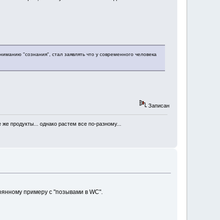
пониманию "сознания", стал заявлять что у современного человека
Записан
же продукты... однако растем все по-разному...
стоянному примеру с "позывами в WC".