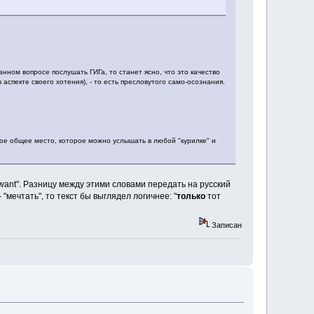
ом вопросе послушать ГИГа, то станет ясно, что это качество
спекте своего хотения), - то есть пресловутого само-осознания.
ное общее место, которое можно услышать в любой "курилке" и
want". Разницу между этими словами передать на русский
 "мечтать", то текст бы выглядел логичнее: "
только
тот
Записан