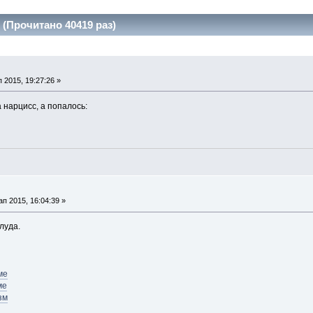
(Прочитано 40419 раз)
2015, 19:27:26 »
а нарцисс, а попалось:
 2015, 16:04:39 »
луда.
ме
ме
зм