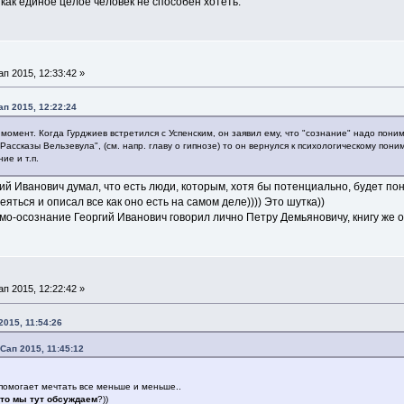
 как единое целое человек не способен хотеть.
 2015, 12:33:42 »
п 2015, 12:22:24
момент. Когда Гурджиев встретился с Успенским, он заявил ему, что "сознание" надо пони
"Рассказы Вельзевула", (см. напр. главу о гипнозе) то он вернулся к психологическому пон
ие и т.п.
гий Иванович думал, что есть люди, которым, хотя бы потенциально, будет п
яться и описал все как оно есть на самом деле)))) Это шутка))
само-осознание Георгий Иванович говорил лично Петру Демьяновичу, книгу же о
 2015, 12:22:42 »
015, 11:54:26
Сап 2015, 11:45:12
 помогает мечтать все меньше и меньше..
это мы тут обсуждаем
?))