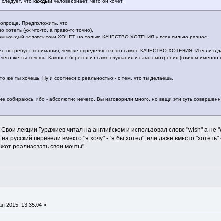
о следует, что
каждый
человек знает, чего он хочет.
попроще. Предположить, что
о хотеть (уж что-то, а право-то точно),
авом каждый человек таки ХОЧЕТ, но только КАЧЕСТВО ХОТЕНИЯ у всех сильно разное.
е потребует понимания, чем же определяется это самое КАЧЕСТВО ХОТЕНИЯ. И если в данн
его же ты хочешь. Каковое берётся из само-слушания и само-смотрения (причём именно в а
то же ты хочешь. Ну и соотнеси с реальностью - с тем, что ты делаешь.
 не собираюсь, ибо - абсолютно нечего. Вы наговорили много, но вещи эти суть совершен
вои лекции Гурджиев читал на английском и использовал слово "wish" а не "
на русский перевели вместо "я хочу" - "я бы хотел", или даже вместо "хотеть" -
ожет реализовать свои мечты".
 2015, 13:35:04 »