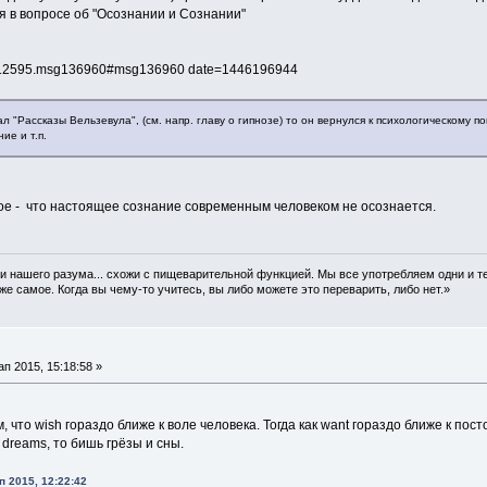
 в вопросе об "Осознании и Сознании"
c=12595.msg136960#msg136960 date=1446196944
ал "Рассказы Вельзевула", (см. напр. главу о гипнозе) то он вернулся к психологическому 
ие и т.п.
гое - что настоящее сознание современным человеком не осознается.
и нашего разума... схожи с пищеварительной функцией. Мы все употребляем одни и те 
же самое. Когда вы чему-то учитесь, вы либо можете это переварить, либо нет.»
 2015, 15:18:58 »
, что wish гораздо ближе к воле человека. Тогда как want гораздо ближе к по
 dreams, то бишь грёзы и сны.
 2015, 12:22:42