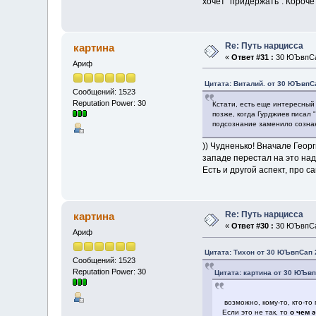
хочет "придержать". Короче
Re: Путь нарцисса
картина
«
Ответ #31 :
30 ЮЪвпСап
Ариф
Цитата: Виталий. от 30 ЮЪвпСа
Сообщений: 1523
Reputation Power: 30
Кстати, есть еще интересный 
позже, когда Гурджиев писал 
подсознание заменило сознан
)) Чудненько! Вначале Геор
западе перестал на это наде
Есть и другой аспект, про 
Re: Путь нарцисса
картина
«
Ответ #30 :
30 ЮЪвпСап
Ариф
Цитата: Тихон от 30 ЮЪвпСап 2
Сообщений: 1523
Reputation Power: 30
Цитата: картина от 30 ЮЪвп
возможно, кому-то, кто-то
Если это не так, то
о чем 