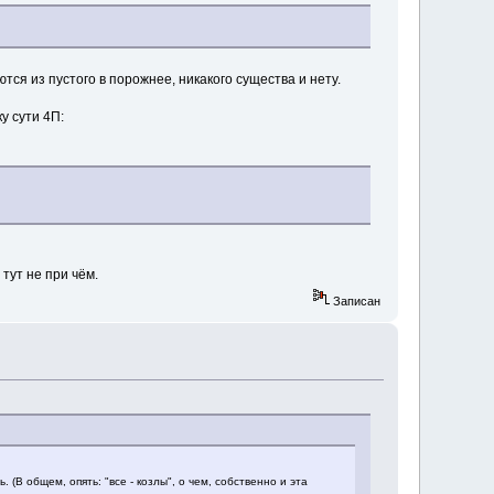
тся из пустого в порожнее, никакого существа и нету.
у сути 4П:
тут не при чём.
Записан
. (В общем, опять: "все - козлы", о чем, собственно и эта