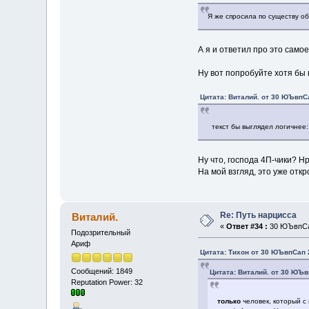
Я же спросила по существу о
А я и ответил про это само
Ну вот попробуйте хотя бы 
Цитата: Виталий. от 30 ЮЪвпСа
текст бы выглядел логичнее:
Ну что, господа 4П-чики? Н
На мой взгляд, это уже отк
Re: Путь нарцисса
Виталий.
«
Ответ #34 :
30 ЮЪвпСап
Подозрительный
Ариф
Цитата: Тихон от 30 ЮЪвпСап 2
Сообщений: 1849
Цитата: Виталий. от 30 ЮЪв
Reputation Power: 32
только
человек, который с