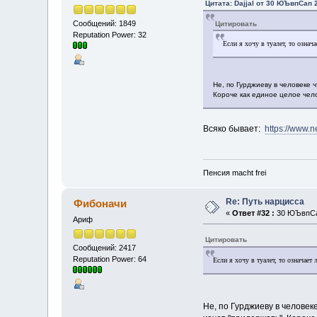
Цитата: Dajjal от 30 ЮЪвпСап 2
Сообщений: 1849
Цитировать
Reputation Power: 32
Если я хочу в туалет, то означ
Не, по Гурджиеву в человеке ч
Короче как единое целое чело
Всяко бывает:
https://www.n
Пенсия macht frei
Re: Путь нарцисса
Фибоначи
«
Ответ #32 :
30 ЮЪвпСап
Ариф
Цитировать
Сообщений: 2417
Reputation Power: 64
Если я хочу в туалет, то означает
Не, по Гурджиеву в человеке