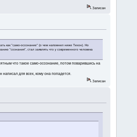
Записан
мать как "само-осознание" (о чем напомнил ниже Тихон). Но
иманию "сознания", стал заявлять что у современного человека
онятным что такое само-осознание, потом поварившись на
н написал для всех, кому она попадется.
Записан