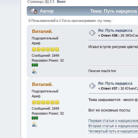
Страницы: [
1
]
2
3
Вниз
Автор
Тема: Путь нарцисса 
0 Пользователей и 1 Гость просматривают эту тему.
Re: Путь нарцисса
Виталий.
«
Ответ #38 :
28 ЭЮпСап 
Подозрительный
Ариф
Искал в гугле рисунки цветк
Сообщений: 1849
Reputation Power: 32
Пенсия macht frei
Re: Путь нарцисса
Виталий.
«
Ответ #37 :
30 ЮЪвпСап
Подозрительный
Ариф
Тема закрывается - много ф
Сообщений: 1849
Вот ее основные посты:
Reputation Power: 32
Первая статья о нарциссиз
Вторая статья о нарциссиз
Четвертый путь и нарцисси