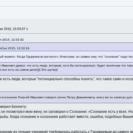
 2015, 15:53:07 »
 2015, 12:33:42
пСап 2015, 12:22:24
ый момент. Когда Гурджиев встретился с Успенским, он заявил ему, что "сознание" надо пон
й Иванович думал, что есть люди, которым, хотя бы потенциально, будет понятным что та
к оно есть на самом деле)))) Это шутка))
е есть люди, которые "потенциально способны понять", что такое само-о-осо
мо-осознание Георгий Иванович говорил лично Петру Демьяновичу, книгу же он написал для 
оворил Беннету:
 как он посмотрел мою жену, он заговорил о Сознании: «Сознание есть у всех.
ьбы. Когда сознание и осознание работают вместе, ошибок, подобных Вашим,
(одному из лучших учеников) требовалось работать с Гурджиевым до самого д