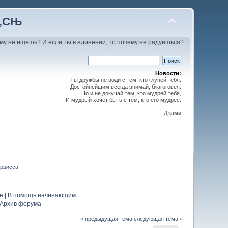
С‚СЊ
му не ищешь? И если ты в единении, то почему не радуешься?
Новости:
Ты дружбы не води с тем, кто глупей тебя.
Достойнейшим всегда внимай, благоговея.
Но и не докучай тем, кто мудрей тебя,
И мудрый хочет быть с тем, кто его мудрее.
Джами
арцисса
е
|
В помощь начинающим
Архив форума
« предыдущая тема
следующая тема »