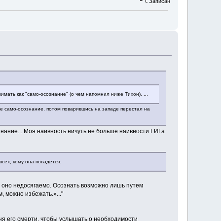
Записан
имать как "само-осознание" (о чем напомнил ниже Тихон). ...
кое само-осознание, потом поварившись на западе перестал на
знание... Моя наивность ничуть не больше наивности ГИГа
всех, кому она попадется.
 Но оно недосягаемо. Осознать возможно лишь путем
 можно избежать.»..."
ня его смерти, чтобы услышать о необходимости