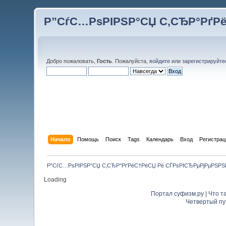
Р”СѓС…РѕРІРЅР°СЏ С‚СЂР°РґР
Добро пожаловать,
Гость
. Пожалуйста,
войдите
или
зарегистрируйте
Начало
Помощь
Поиск
Tags
Календарь
Вход
Регистрац
Р”СѓС…РѕРІРЅР°СЏ С‚СЂР°РґРёС†РёСЏ Рё СЃРѕРІСЂРµРјРµРЅР
Loading
Портал суфизм.ру
|
Что т
Четвертый пу