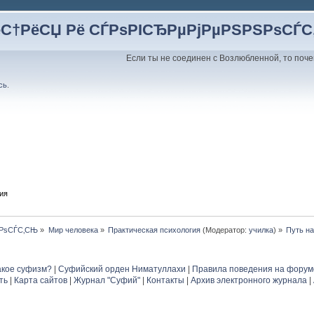
ёС†РёСЏ Рё СЃРѕРІСЂРµРјРµРЅРЅРѕСЃ
Если ты не соединен с Возлюбленной, то поче
сь
.
ия
ЅРѕСЃС‚СЊ
»
Мир человека
»
Практическая психология
(Модератор:
училка
) »
Путь н
акое суфизм?
|
Суфийский орден Ниматуллахи
|
Правила поведения на форум
ть
|
Карта сайтов
|
Журнал "Суфий"
|
Контакты
|
Архив электронного журнала
|