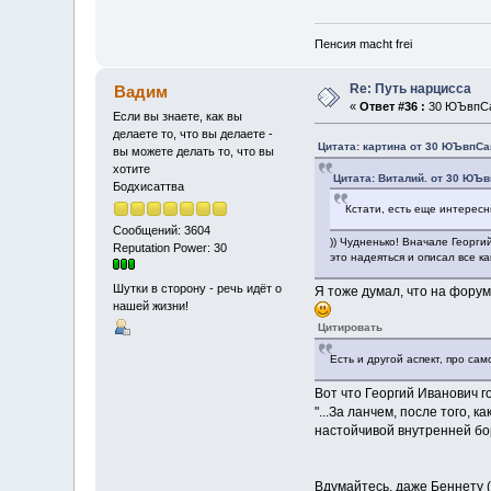
Пенсия macht frei
Re: Путь нарцисса
Вадим
«
Ответ #36 :
30 ЮЪвпСап
Если вы знаете, как вы
делаете то, что вы делаете -
Цитата: картина от 30 ЮЪвпСап
вы можете делать то, что вы
хотите
Цитата: Виталий. от 30 ЮЪв
Бодхисаттва
Кстати, есть еще интересн
Сообщений: 3604
)) Чудненько! Вначале Георги
Reputation Power: 30
это надеяться и описал все ка
Шутки в сторону - речь идёт о
Я тоже думал, что на форум
нашей жизни!
Цитировать
Есть и другой аспект, про са
Вот что Георгий Иванович г
"...За ланчем, после того,
настойчивой внутренней бор
Вдумайтесь, даже Беннету 