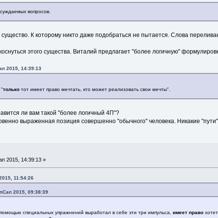
бсуждаемых вопросов.
е существо. К которому никто даже подобраться не пытается. Слова переливаю
коснуться этого существа. Виталий предлагает "более логичную" формулировк
п 2015, 14:39:13
 "
только
тот имеет право мечтать, кто может реализовать свои мечты".
равится ли вам такой "более логичный 4П"?
ровенно выраженная позиция совершенно "обычного" человека. Никакие "пути" 
 2015, 14:39:13 »
015, 11:54:26
пСап 2015, 09:38:39
 помощью специальных упражнений выработал в себе эти три импульса,
имеет право
хотеть