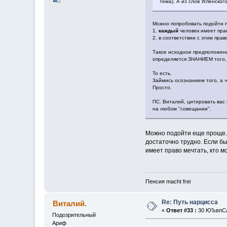
тема). А из слов Успенског
Можно попробовать подойти 
1.
каждый
человек имеет прав
2. в соответствии с этим пр
Такое исходное предположени
определяется ЗНАНИЕМ того, ч
То есть.
Займись осознанием того, а ч
Просто.
ПС. Виталий, цитировать вас
на любом "совещании".
Можно подойти еще проще. С
достаточно трудно. Если бы 
имеет право мечтать, кто м
Пенсия macht frei
Re: Путь нарцисса
Виталий.
«
Ответ #33 :
30 ЮЪвпСап
Подозрительный
Ариф