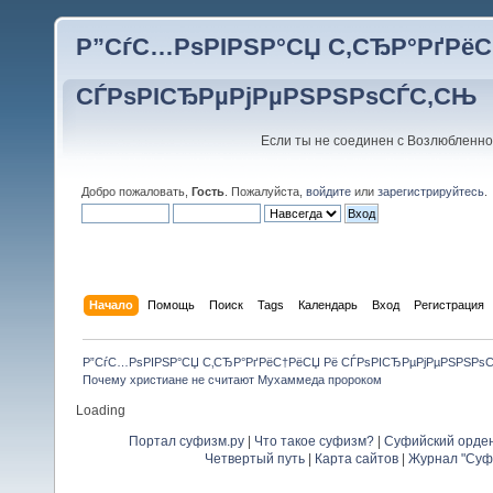
Р”СѓС…РѕРІРЅР°СЏ С‚СЂР°РґРёС
СЃРѕРІСЂРµРјРµРЅРЅРѕСЃС‚СЊ
Если ты не соединен с Возлюбленно
Добро пожаловать,
Гость
. Пожалуйста,
войдите
или
зарегистрируйтесь
.
Начало
Помощь
Поиск
Tags
Календарь
Вход
Регистрация
Р”СѓС…РѕРІРЅР°СЏ С‚СЂР°РґРёС†РёСЏ Рё СЃРѕРІСЂРµРјРµРЅРЅРѕ
Почему христиане не считают Мухаммеда пророком
Loading
Портал суфизм.ру
|
Что такое суфизм?
|
Суфийский орде
Четвертый путь
|
Карта сайтов
|
Журнал "Суф