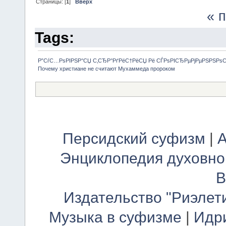
Страницы: [
1
]
Вверх
« 
Tags:
Р”СѓС…РѕРІРЅР°СЏ С‚СЂР°РґРёС†РёСЏ Рё СЃРѕРІСЂРµРјРµРЅРЅРѕ
Почему христиане не считают Мухаммеда пророком
Персидский суфизм
|
А
Энциклопедия духовно
В
Издательство "Риэлет
Музыка в суфизме
|
Идр