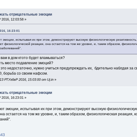
ажать отрицательные эмоции
2016, 12:03:58 »
016, 16:23:01
ют эмоции, испытывая их при этом, демонстрируют высокую физиологическую реактивность.
т физиологической реакции, она остается на том же уровне, и, таким образом, физиологи
 заболеваний".
к вам в дом ктото будет вламываться?
еть место подавление эмоций?
ь это недостаточно, нужно учиться предупреждать их, бдительно наблдая за с
д
, борьба со своим нафсом.
3 РТУгбвР 2016, 15:03:00 от Uj.in
»
ажать отрицательные эмоции
2016, 16:23:01 »
жают эмоции, испытывая их при этом, демонстрируют высокую физиологическу
на остается на том же уровне, и, таким образом, физиологическая реакция, 
аний".
643