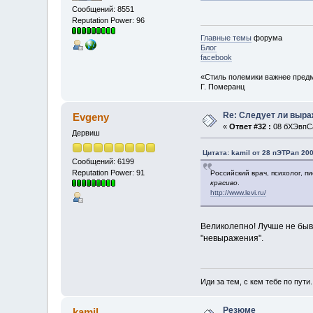
Сообщений: 8551
Reputation Power: 96
Главные темы
форума
Блог
facebook
«Стиль полемики важнее предм
Г. Померанц
Re: Следует ли выр
Evgeny
«
Ответ #32 :
08 бХЭвпСа
Дервиш
Цитата: kamil от 28 пЭТРап 200
Сообщений: 6199
Reputation Power: 91
Российский врач, психолог, п
красиво
.
http://www.levi.ru/
Великолепно! Лучше не быва
"невыражения".
Иди за тем, с кем тебе по пути.
Резюме
kamil