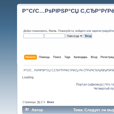
Р”СѓС…РѕРІРЅР°СЏ С‚СЂР°РґР
Добро пожаловать,
Гость
. Пожалуйста,
войдите
или
зарегистрируйте
Начало
Помощь
Поиск
Tags
Календарь
Вход
Регистрац
Р”СѓС…РѕРІРЅР°СЏ С‚СЂР°РґРёС†РёСЏ Рё СЃРѕРІСЂРµРјРµРЅР
Loading
Портал суфизм.ру
|
Что т
Четвертый пу
Страницы: [
1
]
2
3
Вниз
Автор
Тема: Следует ли вы