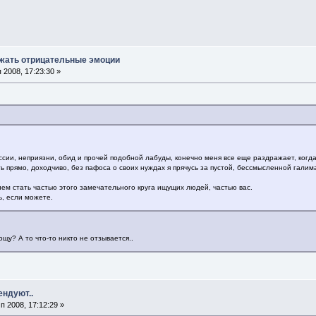
ажать отрицательные эмоции
2008, 17:23:30 »
ессии, неприязни, обид и прочей подобной лабуды, конечно меня все еще раздражает, когда
ть прямо, доходчиво, без пафоса о своих нуждах я прячусь за пустой, бессмысленной галим
ем стать частью этого замечательного круга ищущих людей, частью вас.
ь, если можете.
ощу? А то что-то никто не отзывается..
ендуют..
 2008, 17:12:29 »