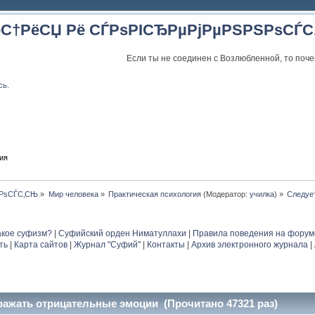
ёС†РёСЏ Рё СЃРѕРІСЂРµРјРµРЅРЅРѕСЃ
Если ты не соединен с Возлюбленной, то поче
сь
.
ия
ЅРѕСЃС‚СЊ
»
Мир человека
»
Практическая психология
(Модератор:
училка
) »
Следуе
акое суфизм?
|
Суфийский орден Ниматуллахи
|
Правила поведения на форум
ть
|
Карта сайтов
|
Журнал "Суфий"
|
Контакты
|
Архив электронного журнала
|
ражать отрицательные эмоции (Прочитано 47321 раз)