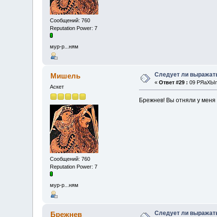
Сообщений: 760
Reputation Power: 7
мур-р...ням
Следует ли выражат
Мишель
«
Ответ #29 :
09 РЯаХЫп 
Аскет
Брежнев! Вы отняли у меня 
Сообщений: 760
Reputation Power: 7
мур-р...ням
Следует ли выражат
Брежнев