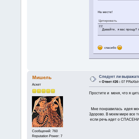
На месте!
Цитировать
Давайте, я вас прощу? А
спасибо
Следует ли выражат
Мишель
«
Ответ #26 :
07 РЯаХЫп 
Аскет
Простите и меня, что я цита
Мне понравилась идея моег
Здорово. В моем мире все т
если речь идет о СПАСЕНИ
Сообщений: 760
Reputation Power: 7