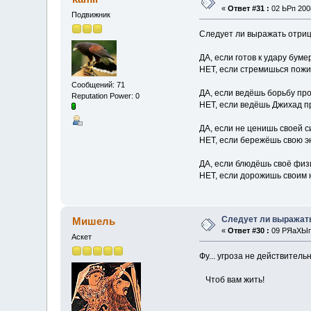
«
Ответ #31 :
02 ЬРп 2008
Подвижник
Следует ли выражать отри
ДА, если готов к удару буме
НЕТ, если стремишься пожин
Сообщений: 71
ДА, если ведёшь борьбу про
Reputation Power: 0
НЕТ, если ведёшь Джихад п
ДА, если не ценишь своей с
НЕТ, если бережёшь свою э
ДА, если блюдёшь своё физ
НЕТ, если дорожишь своим 
Следует ли выражат
Мишель
«
Ответ #30 :
09 РЯаХЫп 
Аскет
Фу... угроза не действитель
Чтоб вам жить!