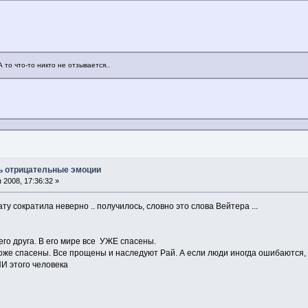
 то что-то никто не отзывается..
ь отрицательные эмоции
2008, 17:36:32 »
ту сократила неверно .. получилось, словно это слова Вейтера ...
о друга. В его мире все УЖЕ спасены.
оже спасены. Все прощены и наследуют Рай. А если люди иногда ошибаются, т
И этого человека