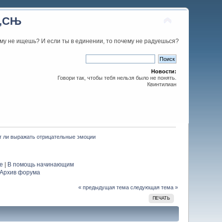
С‚СЊ
му не ищешь? И если ты в единении, то почему не радуешься?
Новости:
Говори так, чтобы тебя нельзя было не понять.
Квинтилиан
т ли выражать отрицательные эмоции
е
|
В помощь начинающим
Архив форума
« предыдущая тема
следующая тема »
ПЕЧАТЬ