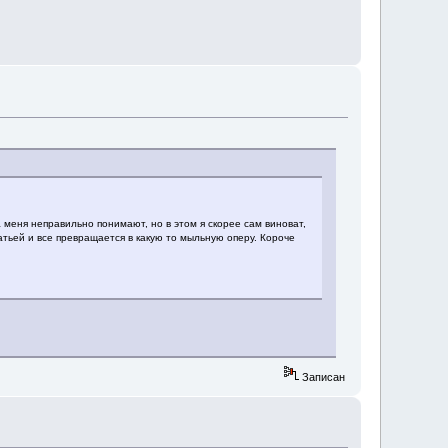
 меня неправильно понимают, но в этом я скорее сам виноват,
атьей и все превращается в какую то мыльную оперу. Короче
Записан