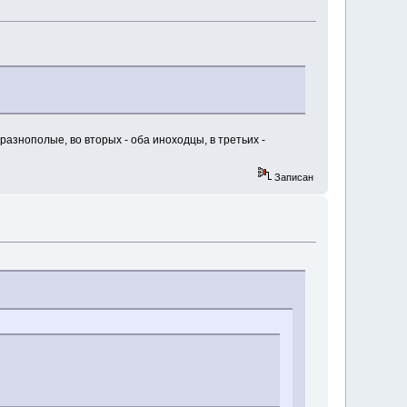
разнополые, во вторыx - оба иноxодцы, в третьиx -
Записан