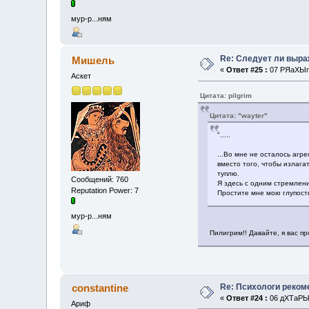
мур-р...ням
Re: Следует ли выр
Мишель
«
Ответ #25 :
07 РЯаХЫп 
Аскет
Цитата: pilgrim
Цитата: "wayter"
".....
...Во мне не осталось агр
вместо того, чтобы излага
туплю.
Сообщений: 760
Я здесь с одним стремлени
Reputation Power: 7
Простите мне мою глупост
мур-р...ням
Пилигрим!! Давайте, я вас пр
Re: Психологи реком
constantine
«
Ответ #24 :
06 дХТаРЫп
Ариф