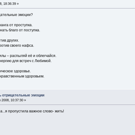
, 18:36:39 »
цательные эмоции?
ранга от проступка.
ать благо от поступка.
тив других.
ротив своего нафса.
илы – распыляй её и облегчайся.
нергию для встреч с Любимой.
ическое здоровье.
нравственным здоровьем.
ь отрицательные эмоции
2008, 10:37:30 »
на...я пропустила важное слово- жить!