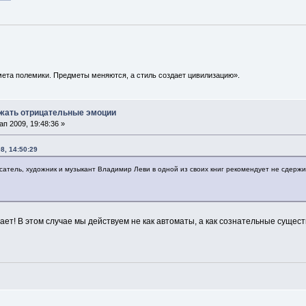
ета полемики. Предметы меняются, а стиль создает цивилизацию».
ажать отрицательные эмоции
п 2009, 19:48:36 »
8, 14:50:29
исатель, художник и музыкант Владимир Леви в одной из своих книг рекомендует не сдерж
ет! В этом случае мы действуем не как автоматы, а как сознательные сущест