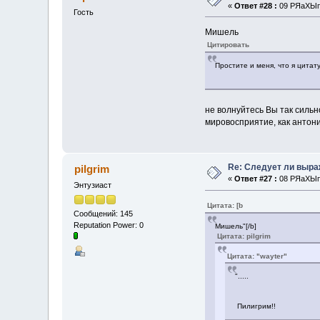
«
Ответ #28 :
09 РЯаХЫп 
Гость
Мишель
Цитировать
Простите и меня, что я цитату
не волнуйтесь Вы так сильно
мировосприятие, как антони
Re: Следует ли выр
pilgrim
«
Ответ #27 :
08 РЯаХЫп 
Энтузиаст
Цитата: [b
Сообщений: 145
Reputation Power: 0
Мишель"[/b]
Цитата: pilgrim
Цитата: "wayter"
".....
Пилигрим!!