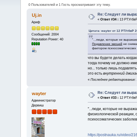
0 Пользователей и 1 Гость просматривают эту тему.
Re: Следует ли выр
Uj.in
«
Ответ #34 :
13 РТУгбвР 
Ариф
Цитата: wayter от 12 РТУгбвР 2
Сообщений: 2004
Reputation Power: 40
"...люди, которые не выража
Подавление эмоций
не снимае
фактором психосоматических
что вы будете делать когда
тогда почему не должно им
но... только лишь подавлят
это есть
внутренний джиха
«
Последнее редактирование: 1
Re: Следует ли выр
wayter
«
Ответ #33 :
12 РТУгбвР 
Администратор
Дервиш
"...люди, которые не выра
физиологической реакции, о
психосоматических заболев
https://postnauka.ru/video/21