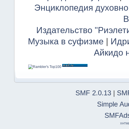
Энциклопедия духовно
В
Издательство "Риэлет
Музыка в суфизме
|
Идр
Айкидо 
SMF 2.0.13
|
SMF
Simple Au
SMFAd
XHTM