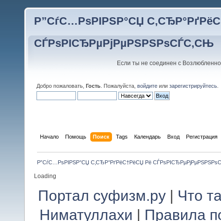
Р”СѓС…РѕРІРЅР°СЏ С‚СЂР°РґРёС
СЃРѕРІСЂРµРјРµРЅРЅРѕСЃС‚СЊ
Если ты не соединен с Возлюбленно
Добро пожаловать,
Гость
. Пожалуйста,
войдите
или
зарегистрируйтесь
.
Начало
Помощь
Поиск
Tags
Календарь
Вход
Регистрация
Р”СѓС…РѕРІРЅР°СЏ С‚СЂР°РґРёС†РёСЏ Рё СЃРѕРІСЂРµРјРµРЅРЅРѕ
Loading
Портал суфизм.ру
|
Что т
Ниматуллахи
|
Правила п