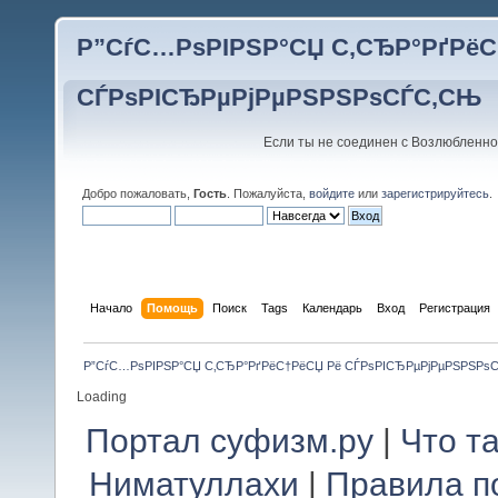
Р”СѓС…РѕРІРЅР°СЏ С‚СЂР°РґРёС
СЃРѕРІСЂРµРјРµРЅРЅРѕСЃС‚СЊ
Если ты не соединен с Возлюбленно
Добро пожаловать,
Гость
. Пожалуйста,
войдите
или
зарегистрируйтесь
.
Начало
Помощь
Поиск
Tags
Календарь
Вход
Регистрация
Р”СѓС…РѕРІРЅР°СЏ С‚СЂР°РґРёС†РёСЏ Рё СЃРѕРІСЂРµРјРµРЅРЅРѕ
Loading
Портал суфизм.ру
|
Что т
Ниматуллахи
|
Правила п