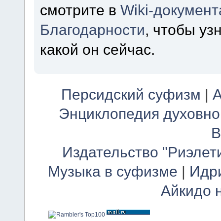
смотрите в
Wiki-докумен
Благодарности
, чтобы уз
какой он сейчас.
Персидский суфизм
|
А
Энциклопедия духовно
В
Издательство "Риэлет
Музыка в суфизме
|
Идр
Айкидо 