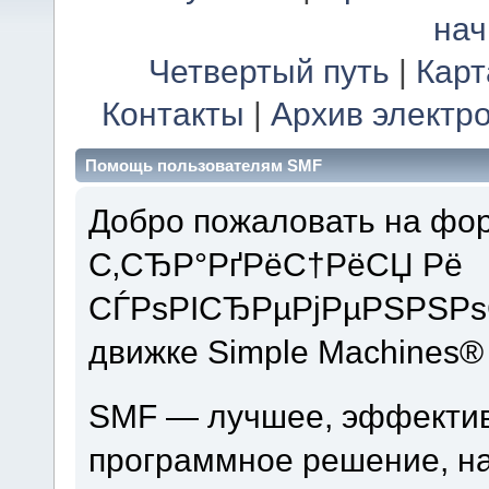
на
Четвертый путь
|
Карт
Контакты
|
Архив электр
Помощь пользователям SMF
Добро пожаловать на ф
С‚СЂР°РґРёС†РёСЏ Рё
СЃРѕРІСЂРµРјРµРЅРЅРѕ
движке Simple Machines®
SMF — лучшее, эффектив
программное решение, на 