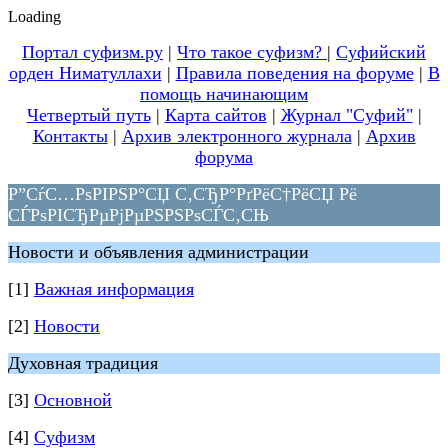
Loading
Портал суфизм.ру
|
Что такое суфизм?
|
Суфийский
орден Ниматуллахи
|
Правила поведения на форуме
|
В
помощь начинающим
Четвертый путь
|
Карта сайтов
|
Журнал "Суфий"
|
Контакты
|
Архив электронного журнала
|
Архив
форума
Р”СѓС…РѕРІРЅР°СЏ С‚СЂР°РґРёС†РёСЏ Рё
СЃРѕРІСЂРµРјРµРЅРЅРѕСЃС‚СЊ
Новости и объявления администрации
[1]
Важная информация
[2]
Новости
Духовная традиция
[3]
Основной
[4]
Суфизм