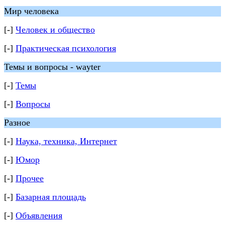
Мир человека
[-]
Человек и общество
[-]
Практическая психология
Темы и вопросы - wayter
[-]
Темы
[-]
Вопросы
Разное
[-]
Наука, техника, Интернет
[-]
Юмор
[-]
Прочее
[-]
Базарная площадь
[-]
Объявления