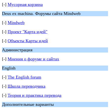
[-]
Мусорная корзина
Deus ex machina. Форумы сайта Mindweb
[-]
Mindweb
[-]
Проект "Карта идей"
[-]
Объекты Карты идей
Администрация
[-]
Мнения о форуме и сайтах
English
[-]
The English forum
[-]
Школа переводчика
[-]
Теория и практика перевода
Дополнительные варианты