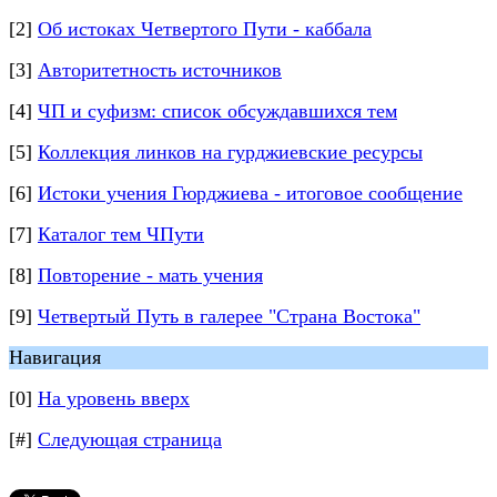
[2]
Об истоках Четвертого Пути - каббала
[3]
Авторитетность источников
[4]
ЧП и суфизм: список обсуждавшихся тем
[5]
Коллекция линков на гурджиевские ресурсы
[6]
Истоки учения Гюрджиева - итоговое сообщение
[7]
Каталог тем ЧПути
[8]
Повторение - мать учения
[9]
Четвертый Путь в галерее "Страна Востока"
Навигация
[0]
На уровень вверх
[#]
Следующая страница