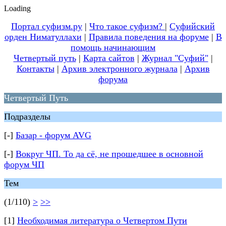
Loading
Портал суфизм.ру
|
Что такое суфизм?
|
Суфийский
орден Ниматуллахи
|
Правила поведения на форуме
|
В
помощь начинающим
Четвертый путь
|
Карта сайтов
|
Журнал "Суфий"
|
Контакты
|
Архив электронного журнала
|
Архив
форума
Четвертый Путь
Подразделы
[-]
Базар - форум AVG
[-]
Вокруг ЧП. То да сё, не прошедшее в основной
форум ЧП
Тем
(1/110)
>
>>
[1]
Необходимая литература о Четвертом Пути