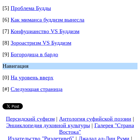
[5]
Проблема Будды
[6]
Как миманса буддизм вынесла
[7]
Конфуцианство VS Буддизм
[8]
Зороастризм VS Буддизм
[9]
Богородица в бардо
Навигация
[0]
На уровень вверх
[#]
Следующая страница
Персидский суфизм
|
Антология суфийской поэзии
|
Энциклопедия духовной культуры
|
Галерея "Страна
Востока"
Издательство "Риэлетивеб"
|
Джалал ад-Дин Руми
|