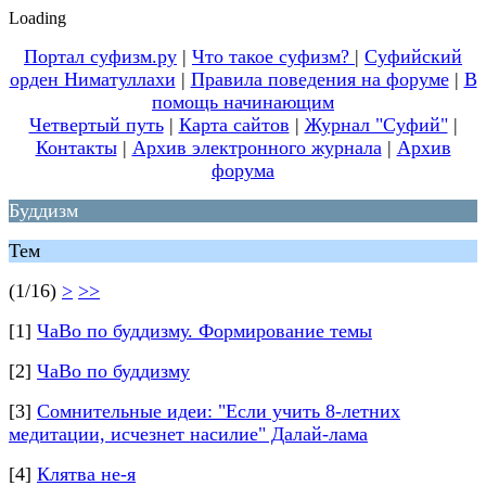
Loading
Портал суфизм.ру
|
Что такое суфизм?
|
Суфийский
орден Ниматуллахи
|
Правила поведения на форуме
|
В
помощь начинающим
Четвертый путь
|
Карта сайтов
|
Журнал "Суфий"
|
Контакты
|
Архив электронного журнала
|
Архив
форума
Буддизм
Тем
(1/16)
>
>>
[1]
ЧаВо по буддизму. Формирование темы
[2]
ЧаВо по буддизму
[3]
Сомнительные идеи: "Если учить 8-летних
медитации, исчезнет насилие" Далай-лама
[4]
Клятва не-я