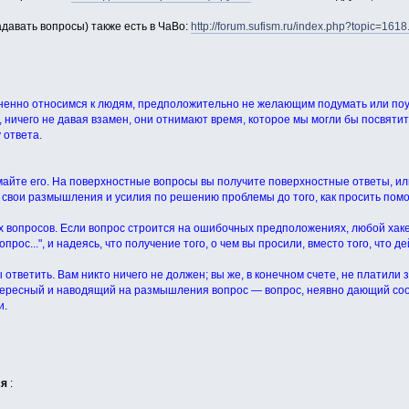
давать вопросы) также есть в ЧаВо:
http://forum.sufism.ru/index.php?topic=1
ненно относимся к людям, предположительно не желающим подумать или поуч
 ничего не давая взамен, они отнимают время, которое мы могли бы посвятит
 ответа.
майте его. На поверхностные вопросы вы получите поверхностные ответы, ил
свои размышления и усилия по решению проблемы до того, как просить помощ
 вопросов. Если вопрос строится на ошибочных предположениях, любой хакер
прос...", и надеясь, что получение того, о чем вы просили, вместо того, что д
ответить. Вам никто ничего не должен; вы же, в конечном счете, не платили за
ересный и наводящий на размышления вопрос — вопрос, неявно дающий соо
и.
ся
: