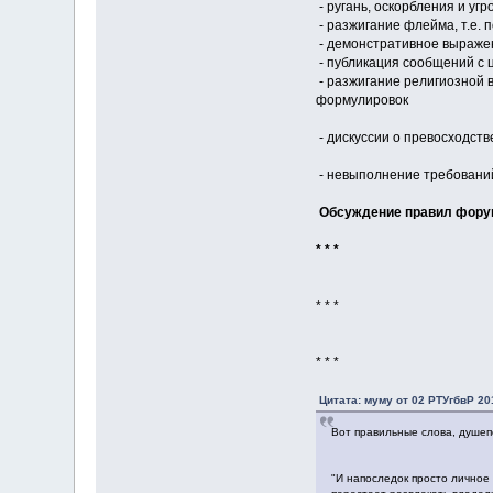
- ругань, оскорбления и угр
- разжигание флейма, т.е.
- демонстративное выражен
- публикация сообщений с 
- разжигание религиозной 
формулировок
- дискуссии о превосходств
- невыполнение требовани
Обсуждение правил форум
* * *
* * *
* * *
Цитата: муму от 02 РТУгбвР 201
Вот правильные слова, душеп
"И напоследок просто личное