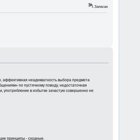
Записан
го, аффективная неадекватность выбора предмета
общениям» по пустячному поводу, недостаточная
м, употребление в избытке зачастую совершенно не
бщие принципы - сходные.