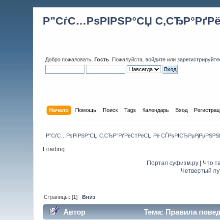
Р”СѓС…РѕРІРЅР°СЏ С‚СЂР°РґР
Добро пожаловать,
Гость
. Пожалуйста,
войдите
или
зарегистрируйте
Начало
Помощь
Поиск
Tags
Календарь
Вход
Регистрац
Р”СѓС…РѕРІРЅР°СЏ С‚СЂР°РґРёС†РёСЏ Рё СЃРѕРІСЂРµРјРµРЅР
Loading
Портал суфизм.ру
|
Что т
Четвертый пу
Страницы: [
1
]
Вниз
Автор
Тема: Правила повед