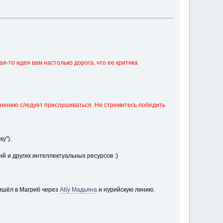
я-то идея вам настолько дорога, что ее критика
 мнению следует прислушиваться. Не стремитесь победить
ку")
.
й и других интеллектуальных ресурсов :)
ришёл в Магриб через
Абу Мадьяна
и нурийскую линию.