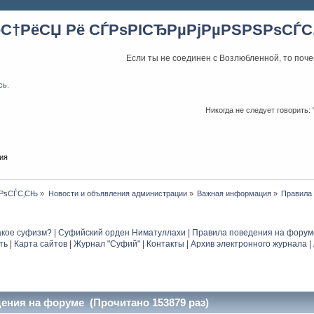
ёС†РёСЏ Рё СЃРѕРІСЂРµРјРµРЅРЅРѕСЃ
Если ты не соединен с Возлюбленной, то поче
сь
.
Никогда не следует говорить:
ия
ЅРѕСЃС‚СЊ
»
Новости и объявления администрации
»
Важная информация
»
Правила
акое суфизм?
|
Суфийский орден Ниматуллахи
|
Правила поведения на форум
ть
|
Карта сайтов
|
Журнал "Суфий"
|
Контакты
|
Архив электронного журнала
|
ения на форуме (Прочитано 153879 раз)