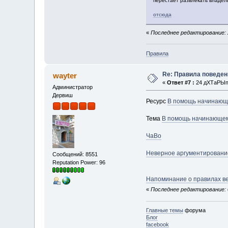
перестает развлекать владель
отсюда
«
Последнее редактирование: 
Правила
Re: Правила поведен
wayter
«
Ответ #7 :
24 дХТаРЫп 
Администратор
Дервиш
Ресурс
В помощь начинающ
Тема
В помощь начинающе
ЧаВо
Неверное аргументировани
Сообщений: 8551
Reputation Power: 96
Напоминание о правилах в
«
Последнее редактирование: 0
Главные темы
форума
Блог
facebook