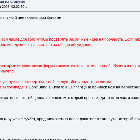
ия на форуме
2008, 02:02:50 »
ия и свой ник заглавными буквами.
том числе для того, чтобы проверять различные идеи на прочность. Если кака
рекомендуем не выносить ее на общее обсуждение.
некоторые из участников форума являются экспертами в своей области и к их
 нелепо.
в дискуссию с экспертом, к ней следует быть подготовленным.
а велосипеде :)
Don't Bring a Knife to a Gunfight ("Не приноси нож на перестрел
имательность, общаясь с человеком, который превосходит вас по части знани
а (
шурут ас-сухба
), предписываемых последователям того пути, который п