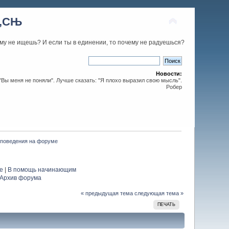
С‚СЊ
му не ищешь? И если ты в единении, то почему не радуешься?
Новости:
 "Вы меня не поняли". Лучше сказать: "Я плохо выразил свою мысль".
Робер
 поведения на форуме
е
|
В помощь начинающим
Архив форума
« предыдущая тема
следующая тема »
ПЕЧАТЬ