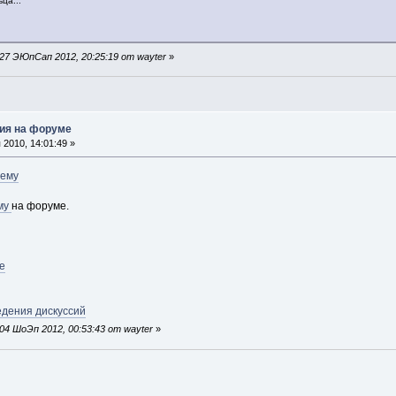
ца... "
27 ЭЮпСап 2012, 20:25:19 от wayter
»
ия на форуме
2010, 14:01:49 »
ему
му
на форуме.
е
едения дискуссий
4 ШоЭп 2012, 00:53:43 от wayter
»