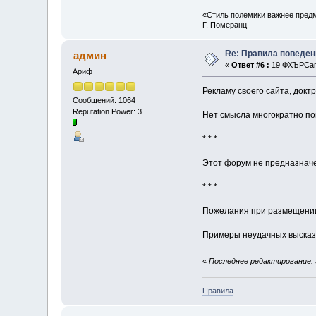
«Стиль полемики важнее предм
Г. Померанц
Re: Правила поведен
админ
«
Ответ #6 :
19 ФХЪРСап 
Ариф
Рекламу своего сайта, докт
Сообщений: 1064
Reputation Power: 3
Нет смысла многократно по
* * *
Этот форум не предназначе
* * *
Пожелания при размещении
Примеры неудачных выска
«
Последнее редактирование: 
Правила