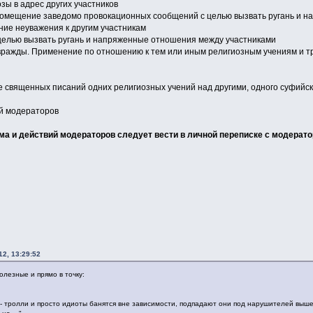
озы в адрес других участников
 помещение заведомо провокационных сообщений с целью вызвать ругань и 
ие неуважения к другим участникам
целью вызвать ругань и напряженные отношения между участниками
вражды. Применение по отношению к тем или иным религиозным учениям и т
е священных писаний одних религиозных учений над другими, одного суфийског
й модераторов
а и действий модераторов следует вести в личной переписке с модерато
2, 13:29:52
олезные и прямо в точку:
 - тролли и просто идиоты банятся вне зависимости, подпадают они под нарушителей выше