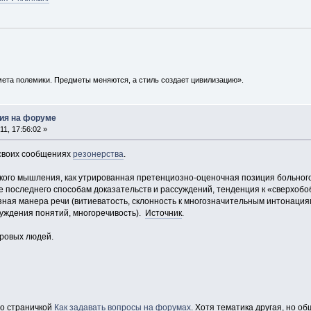
ета полемики. Предметы меняются, а стиль создает цивилизацию».
ия на форуме
1, 17:56:02 »
 своих сообщениях
резонерства
.
ского мышления, как утрированная претенциозно-оценочная позиция больно
е последнего способам доказательств и рассуждений, тенденция к «сверхоб
зная манера речи (витиеватость, склонность к многозначительным интонация
уждения понятий, многоречивость).
Источник
.
оровых людей.
со страничкой
Как задавать вопросы на форумах
. Хотя тематика другая, но о