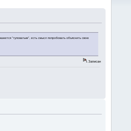
 кажется "туповатым", есть смысл попробовать объяснить свою
Записан