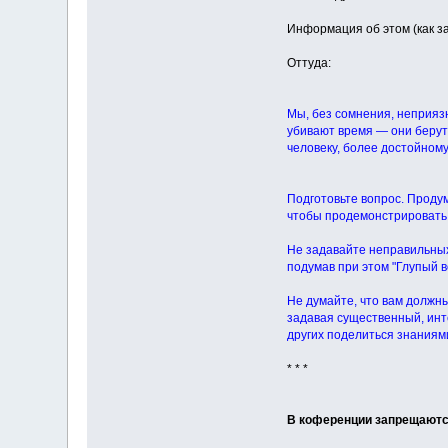
Информация об этом (как за
Оттуда:
Мы, без сомнения, неприяз
убивают время — они берут,
человеку, более достойному
Подготовьте вопрос. Проду
чтобы продемонстрировать 
Не задавайте неправильных
подумав при этом "Глупый во
Не думайте, что вам должны 
задавая существенный, инт
других поделиться знаниям
* * *
В коференции запрещают