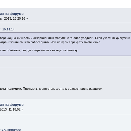
ия на форуме
п 2013, 16:20:16 »
, 19:28:14
переход на личность и оскорбления в форуме кого-либо убедили. Если участник дискуссии
м ограничений вашего собеседника. Или на время прекратить общение.
ак не обойтись, следует перенести в личную переписку.
ета полемики. Предметы меняются, а стиль создает цивилизацию».
ия на форуме
013, 11:18:02 »
zik-v-krtinkah/