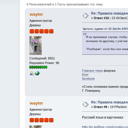
0 Пользователей и 1 Гость просматривают эту тему.
Re: Правила поведен
wayter
«
Ответ #10 :
23 бХЭвпСа
Администратор
Дервиш
Цитата: админ от 22 ШоЭп 2007
Я не припомню случая, чтобы 
позицию по-другому, с учето
"Разборки", если без них ник
Сообщений: 8551
Reputation Power: 96
Главные темы
форума
Блог
facebook
«Стиль полемики важнее предм
Г. Померанц
Re: Правила поведен
wayter
«
Ответ #9 :
19 РЯаХЫп 2
Администратор
Дервиш
Русский язык в картинках:
http://ru.kefline.com/russkiy-u