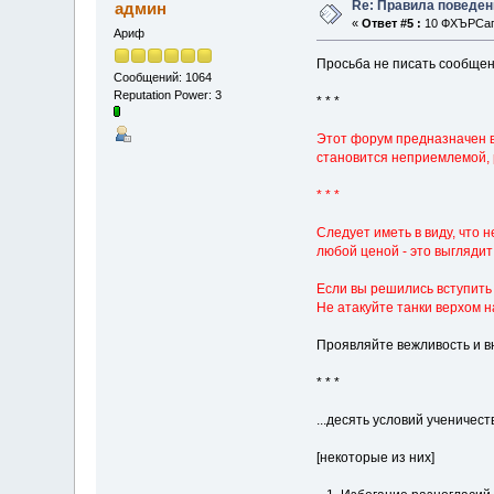
Re: Правила поведен
админ
«
Ответ #5 :
10 ФХЪРСап 
Ариф
Просьба не писать сообщен
Сообщений: 1064
Reputation Power: 3
* * *
Этот форум предназначен в 
становится неприемлемой, 
* * *
Следует иметь в виду, что 
любой ценой - это выглядит
Если вы решились вступить 
Не атакуйте танки верхом н
Проявляйте вежливость и вн
* * *
...десять условий ученичеств
[некоторые из них]