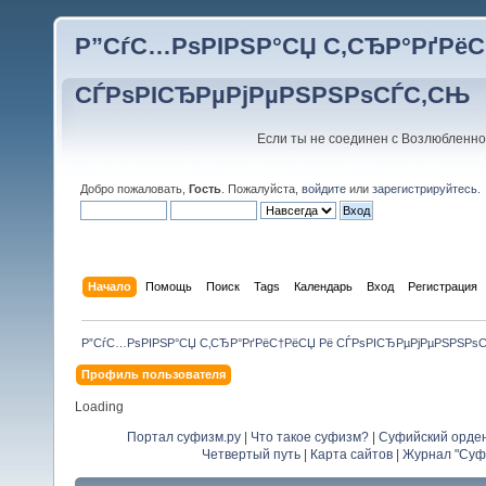
Р”СѓС…РѕРІРЅР°СЏ С‚СЂР°РґРёС
СЃРѕРІСЂРµРјРµРЅРЅРѕСЃС‚СЊ
Если ты не соединен с Возлюбленно
Добро пожаловать,
Гость
. Пожалуйста,
войдите
или
зарегистрируйтесь
.
Начало
Помощь
Поиск
Tags
Календарь
Вход
Регистрация
Р”СѓС…РѕРІРЅР°СЏ С‚СЂР°РґРёС†РёСЏ Рё СЃРѕРІСЂРµРјРµРЅРЅРѕ
Профиль пользователя
Loading
Портал суфизм.ру
|
Что такое суфизм?
|
Суфийский орде
Четвертый путь
|
Карта сайтов
|
Журнал "Суф