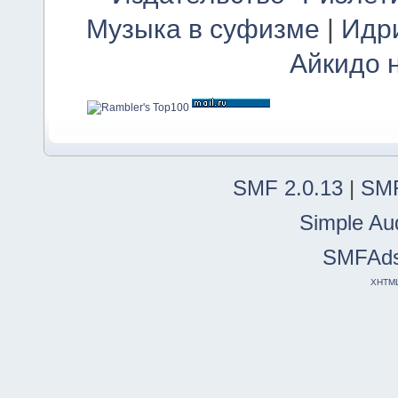
Музыка в суфизме
|
Идр
Айкидо 
SMF 2.0.13
|
SMF
Simple Au
SMFAd
XHTM