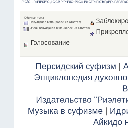
Р”СѓС…РѕРІРЅР°СЏ С‚СЂР°РґРёС†РёСЏ Рё СЃРѕРІСЂРµРјРµРЅРЅРѕ
Обычная тема
Заблокиро
Популярная тема (более 15 ответов)
Очень популярная тема (более 25 ответов)
Прикрепле
Голосование
Персидский суфизм
|
А
Энциклопедия духовно
В
Издательство "Риэлет
Музыка в суфизме
|
Идр
Айкидо 