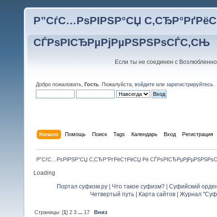
Р”СѓС…РѕРІРЅР°СЏ С‚СЂР°РґРёС
СЃРѕРІСЂРµРјРµРЅРЅРѕСЃС‚СЊ
Если ты не соединен с Возлюбленно
Добро пожаловать,
Гость
. Пожалуйста,
войдите
или
зарегистрируйтесь
.
Начало
Помощь
Поиск
Tags
Календарь
Вход
Регистрация
Р”СѓС…РѕРІРЅР°СЏ С‚СЂР°РґРёС†РёСЏ Рё СЃРѕРІСЂРµРјРµРЅРЅРѕ
Loading
Портал суфизм.ру
|
Что такое суфизм?
|
Суфийский орде
Четвертый путь
|
Карта сайтов
|
Журнал "Суф
Страницы: [
1
]
2
3
...
17
Вниз