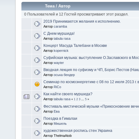
Тема
/
Автор
0 Пользователей и 12 Гостей просматривают этот раздел.
2019 Принимаются желания к исполнению.
Автор
caramba
С Днем муршида!
Автор
tabula rasa
Концерт Масуда Талебани в Москве
Автор
kopernick
Суфийская музыка: выступление О.Заславского в Мос
Автор
wayter
Вводная лекция по суфизму и ЧП, Борис Пестов (На
Автор
оська бендер
Семинар по космоэнергетике с 08 по 12 июля 2013 г.
Автор
RiCo
Как найти своего муршида?
Автор
tabula rasa
«
1
2
3
...
5
»
Фестиваль мистической музыки «Прикосновение веч
Автор
Ева
Поездка в Гималаи
Автор
Мишель
художественная роспись стен Украина
Автор ThelmaAtob