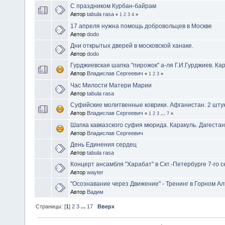
С праздником Курбан-байрам
Автор
tabula rasa
«
1
2
3
4
»
17 апреля нужна помощь добровольцев в Москве
Автор
dodo
Дни открытых дверей в московской ханаке.
Автор
dodo
Гурджиевская шапка "пирожок" а-ля Г.И.Гурджиев. Ка
Автор
Владислав Сергеевич
«
1
2
3
»
Час Милости Матери Марии
Автор
tabula rasa
Суфийские молитвенные коврики. Афганистан. 2 шту
Автор
Владислав Сергеевич
«
1
2
3
...
7
»
Шапка кавказского суфия мюрида. Каракуль. Дагестан
Автор
Владислав Сергеевич
День Единения сердец
Автор
tabula rasa
Концерт ансамбля "Харабат" в Скт.-Петербурге 7-го 
Автор
wayter
"Осознавание через Движение" - Тренинг в Горном Алт
Автор
Вадим
Страницы: [
1
]
2
3
...
17
Вверх