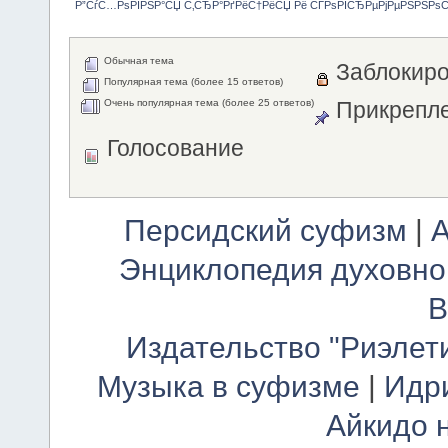
Р”СѓС…РѕРІРЅР°СЏ С‚СЂР°РґРёС†РёСЏ Рё СЃРѕРІСЂРµРјРµРЅРЅРѕ
Обычная тема
Заблокиро
Популярная тема (более 15 ответов)
Очень популярная тема (более 25 ответов)
Прикрепле
Голосование
Персидский суфизм
|
А
Энциклопедия духовно
В
Издательство "Риэлет
Музыка в суфизме
|
Идр
Айкидо 