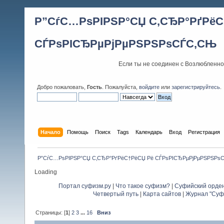
Р”СѓС…РѕРІРЅР°СЏ С‚СЂР°РґРёС
СЃРѕРІСЂРµРјРµРЅРЅРѕСЃС‚СЊ
Если ты не соединен с Возлюбленно
Добро пожаловать,
Гость
. Пожалуйста,
войдите
или
зарегистрируйтесь
.
Начало
Помощь
Поиск
Tags
Календарь
Вход
Регистрация
Р”СѓС…РѕРІРЅР°СЏ С‚СЂР°РґРёС†РёСЏ Рё СЃРѕРІСЂРµРјРµРЅРЅРѕ
Loading
Портал суфизм.ру
|
Что такое суфизм?
|
Суфийский орде
Четвертый путь
|
Карта сайтов
|
Журнал "Суф
Страницы: [
1
]
2
3
...
16
Вниз