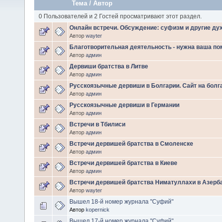
Тема
/
Автор
0 Пользователей и 2 Гостей просматривают этот раздел.
Онлайн встречи. Обсуждение: суфизм и другие ду
Автор
wayter
Благотворительная деятельность - нужна ваша п
Автор
админ
Дервиши братства в Литве
Автор
админ
Русскоязычные дервиши в Болгарии. Сайт на болг
Автор
админ
Русскоязычные дервиши в Германии
Автор
админ
Встречи в Тбилиси
Автор
админ
Встречи дервишей братства в Смоленске
Автор
админ
Встречи дервишей братства в Киеве
Автор
админ
Встречи дервишей братства Ниматуллахи в Азер
Автор
wayter
Вышел 18-й номер журнала "Суфий"
Автор
kopernick
Вышел 17-й номер журнала "Суфий"