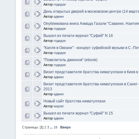
Автор
годидзе
День открытых дверей в московском центре (14 марта 
Автор
админ
Опубликована книга Ахмада Газали "Саваних. Наити
Автор
годидзе
Вышел из печати журнал "Суфий" N 16
Автор
годидзе
"Капля в Океане" - концерт суфийской музыки в С.-Пе
Автор
годидзе
"Повелитель джиннов" (ebook)
Автор
годидзе
Визит представителя братства ниматуллахи в Киев в
Автор
админ
Визит представителя братства ниматуллахи в Санкт-
2013
Автор
админ
Новый сайт братства ниматуллахи
Автор
wayter
Вышел из печати журнал "Суфий" N 15
Автор
админ
Страницы: [
1
]
2
3
...
16
Вверх