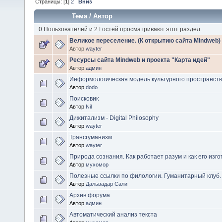
Страницы: [
1
]
2
Вниз
Тема
/
Автор
0 Пользователей и 2 Гостей просматривают этот раздел.
Великое переселение. (К открытию сайта Mindweb)
Автор
wayter
Ресурсы сайта Mindweb и проекта "Карта идей"
Автор
админ
Информологическая модель культурного пространст
Автор
dodo
Поисковик
Автор
Nil
Дижитализм - Digital Philosophy
Автор
wayter
Трансгуманизм
Автор
wayter
Природа сознания. Как работает разум и как его изго
Автор
мухомор
Полезные ссылки по филологии. Гуманитарный клуб.
Автор
Дальвадар Сали
Архив форума
Автор
админ
Автоматический анализ текста