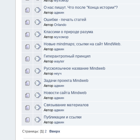
Автор
мухомор
О нас пишут. Что после "Конца истории"?
Автор
админ
Ошибки - печать статей
Автор
Orlando
Классики о природе разума
Автор
мухомор
Новые mindmaps; cсылки на сайт MindWeb.
Автор
админ
Гиперантропный принцип
Автор
wayter
Русскоязычное название Mindweb
Автор
неуч
Задачи проекта Mindweb
Автор
админ
Новости сайта Mindweb
Автор
админ
Связывание материалов
Автор
админ
Публикации и ссылки
Автор
админ
Страницы: [
1
]
2
Вверх