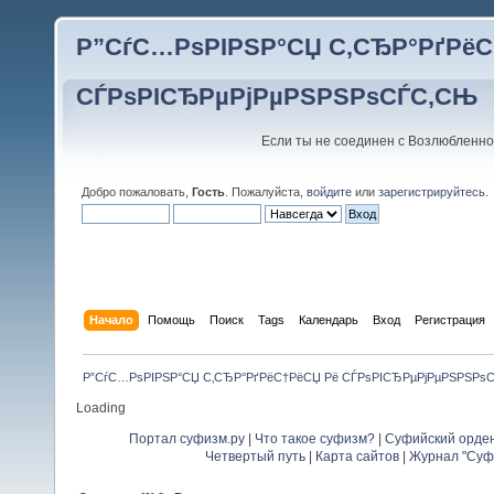
Р”СѓС…РѕРІРЅР°СЏ С‚СЂР°РґРёС
СЃРѕРІСЂРµРјРµРЅРЅРѕСЃС‚СЊ
Если ты не соединен с Возлюбленно
Добро пожаловать,
Гость
. Пожалуйста,
войдите
или
зарегистрируйтесь
.
Начало
Помощь
Поиск
Tags
Календарь
Вход
Регистрация
Р”СѓС…РѕРІРЅР°СЏ С‚СЂР°РґРёС†РёСЏ Рё СЃРѕРІСЂРµРјРµРЅРЅРѕ
Loading
Портал суфизм.ру
|
Что такое суфизм?
|
Суфийский орде
Четвертый путь
|
Карта сайтов
|
Журнал "Суф