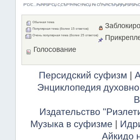
Р”СѓС…РѕРІРЅР°СЏ С‚СЂР°РґРёС†РёСЏ Рё СЃРѕРІСЂРµРјРµРЅРЅРѕ
Обычная тема
Заблокиро
Популярная тема (более 15 ответов)
Очень популярная тема (более 25 ответов)
Прикрепле
Голосование
Персидский суфизм
|
А
Энциклопедия духовно
В
Издательство "Риэлет
Музыка в суфизме
|
Идр
Айкидо 