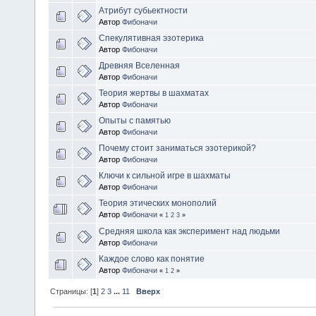
Атрибут субьектности
Автор
Фибоначи
Спекулятивная эзотерика
Автор
Фибоначи
Древняя Вселенная
Автор
Фибоначи
Теория жертвы в шахматах
Автор
Фибоначи
Опыты с памятью
Автор
Фибоначи
Почему стоит заниматься эзотерикой?
Автор
Фибоначи
Ключи к сильной игре в шахматы
Автор
Фибоначи
Теория этических монополий
Автор
Фибоначи
«
1
2
3
»
Средняя школа как эксперимент над людьми
Автор
Фибоначи
Каждое слово как понятие
Автор
Фибоначи
«
1
2
»
Страницы: [
1
]
2
3
...
11
Вверх