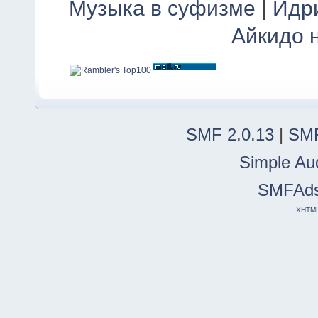
Музыка в суфизме
|
Идр
Айкидо 
SMF 2.0.13
|
SMF
Simple Au
SMFAd
XHTM