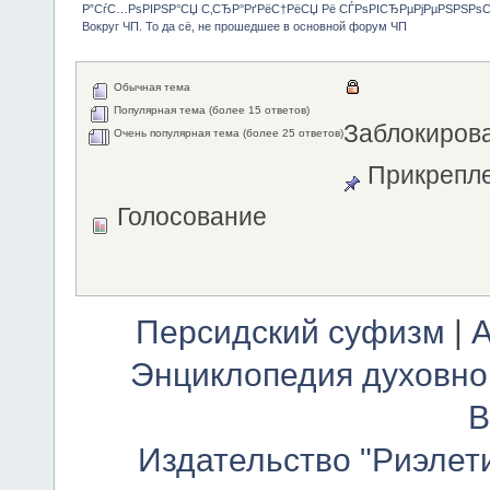
Р”СѓС…РѕРІРЅР°СЏ С‚СЂР°РґРёС†РёСЏ Рё СЃРѕРІСЂРµРјРµРЅРЅРѕ
Вокруг ЧП. То да сё, не прошедшее в основной форум ЧП 
Обычная тема
Популярная тема (более 15 ответов)
Заблокиров
Очень популярная тема (более 25 ответов)
Прикрепле
Голосование
Персидский суфизм
|
А
Энциклопедия духовно
В
Издательство "Риэлет