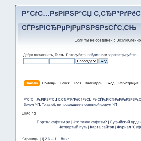
Р”СѓС…РѕРІРЅР°СЏ С‚СЂР°РґРёС
СЃРѕРІСЂРµРјРµРЅРЅРѕСЃС‚СЊ
Если ты не соединен с Возлюбленно
Добро пожаловать,
Гость
. Пожалуйста,
войдите
или
зарегистрируйтесь
.
Начало
Помощь
Поиск
Tags
Календарь
Вход
Регистрация
Р”СѓС…РѕРІРЅР°СЏ С‚СЂР°РґРёС†РёСЏ Рё СЃРѕРІСЂРµРјРµРЅРЅРѕ
Вокруг ЧП. То да сё, не прошедшее в основной форум ЧП 
Loading
Портал суфизм.ру
|
Что такое суфизм?
|
Суфийский орде
Четвертый путь
|
Карта сайтов
|
Журнал "Суф
Страницы: [
1
]
2
3
...
11
Вниз