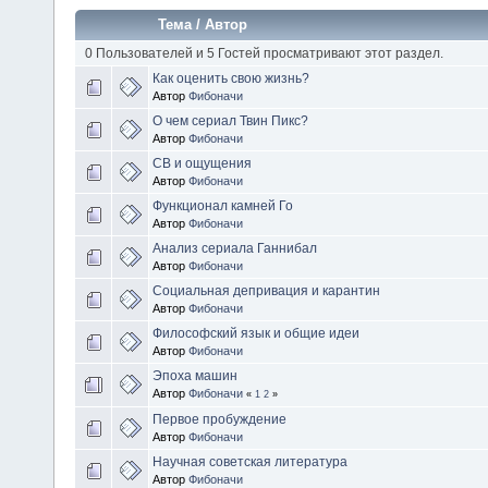
Тема
/
Автор
0 Пользователей и 5 Гостей просматривают этот раздел.
Как оценить свою жизнь?
Автор
Фибоначи
О чем сериал Твин Пикс?
Автор
Фибоначи
СВ и ощущения
Автор
Фибоначи
Функционал камней Го
Автор
Фибоначи
Анализ сериала Ганнибал
Автор
Фибоначи
Социальная депривация и карантин
Автор
Фибоначи
Философский язык и общие идеи
Автор
Фибоначи
Эпоха машин
Автор
Фибоначи
«
1
2
»
Первое пробуждение
Автор
Фибоначи
Научная советская литература
Автор
Фибоначи