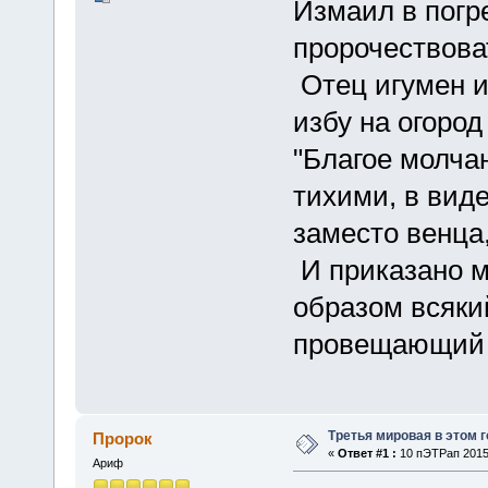
Измаил в погр
пророчествова
Отец игумен и
избу на огород
"Благое молча
тихими, в вид
заместо венца,
И приказано м
образом всяки
провещающий д
Третья мировая в этом 
Пророк
«
Ответ #1 :
10 пЭТРап 2015,
Ариф