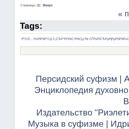
Страницы: [
1
]
Вверх
« 
Tags:
Р”СѓС…РѕРІРЅР°СЏ С‚СЂР°РґРёС†РёСЏ Рё СЃРѕРІСЂРµРјРµРЅРЅРѕ
Персидский суфизм
|
А
Энциклопедия духовно
В
Издательство "Риэлет
Музыка в суфизме
|
Идр