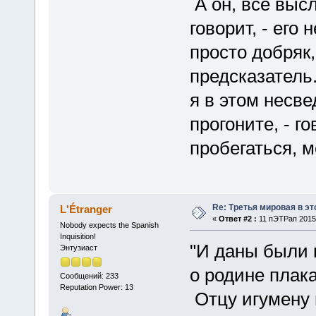
А он, все высл
говорит, - его 
просто добряк
предсказатель. 
я в этом несве
прогоните, - г
пробегаться, м
Re: Третья мировая в эт
L'Étranger
«
Ответ #2 :
11 пЭТРап 2015,
Nobody expects the Spanish
Inquisition!
"И даны были 
Энтузиаст
о родине плака
Сообщений: 233
Reputation Power: 13
Отцу игумену и