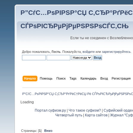
Р”СѓС…РѕРІРЅР°СЏ С‚СЂР°РґРёС
СЃРѕРІСЂРµРјРµРЅРЅРѕСЃС‚СЊ
Если ты не соединен с Возлюбленно
Добро пожаловать,
Гость
. Пожалуйста,
войдите
или
зарегистрируйтесь
.
Начало
Помощь
Поиск
Tags
Календарь
Вход
Регистрация
Р”СѓС…РѕРІРЅР°СЏ С‚СЂР°РґРёС†РёСЏ Рё СЃРѕРІСЂРµРјРµРЅРЅРѕ
Loading
Портал суфизм.ру
|
Что такое суфизм?
|
Суфийский орде
Четвертый путь
|
Карта сайтов
|
Журнал "Суф
Страницы: [
1
]
Вниз