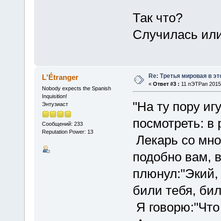
Так что?
Случилась или
Re: Третья мировая в эт
L'Étranger
«
Ответ #3 :
11 пЭТРап 2015,
Nobody expects the Spanish
Inquisition!
"На ту пору иг
Энтузиаст
посмотреть: в 
Сообщений: 233
Reputation Power: 13
Лекарь со мною
подобно вам, 
плюнул:"Экий, -
били тебя, бил
Я говорю:"Что 