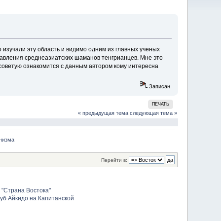
изучали эту область и видимо одним из главных ученых
ставления среднеазиатских шаманов тенгрианцев. Мне это
 советую ознакомится с данным автором кому интересна
Записан
ПЕЧАТЬ
« предыдущая тема
следующая тема »
анизма
Перейти в:
 "Страна Востока"
уб Айкидо на Капитанской