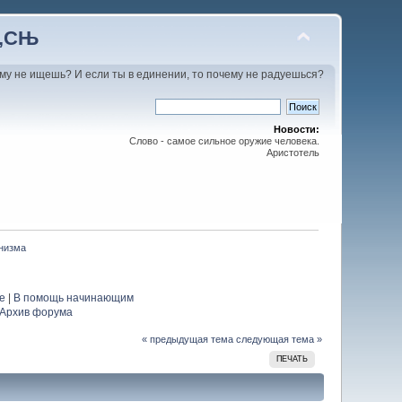
С‚СЊ
му не ищешь? И если ты в единении, то почему не радуешься?
Новости:
Слово - самое сильное оружие человека.
Аристотель
анизма
е
|
В помощь начинающим
Архив форума
« предыдущая тема
следующая тема »
ПЕЧАТЬ