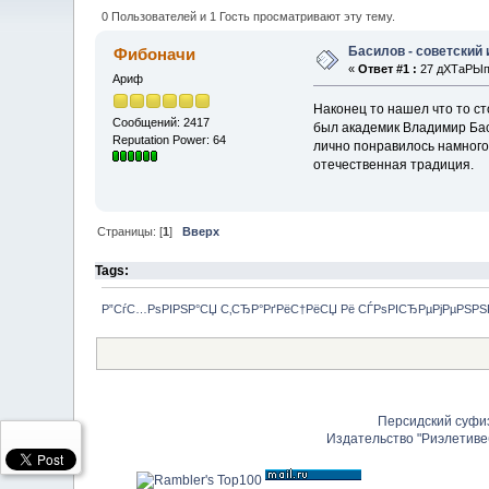
0 Пользователей и 1 Гость просматривают эту тему.
Басилов - советский
Фибоначи
«
Ответ #1 :
27 дХТаРЫп 
Ариф
Наконец то нашел что то с
Сообщений: 2417
был академик Владимир Бас
Reputation Power: 64
лично понравилось намного
отечественная традиция.
Страницы: [
1
]
Вверх
Tags:
Р”СѓС…РѕРІРЅР°СЏ С‚СЂР°РґРёС†РёСЏ Рё СЃРѕРІСЂРµРјРµРЅР
Персидский суфи
Издательство "Риэлетиве