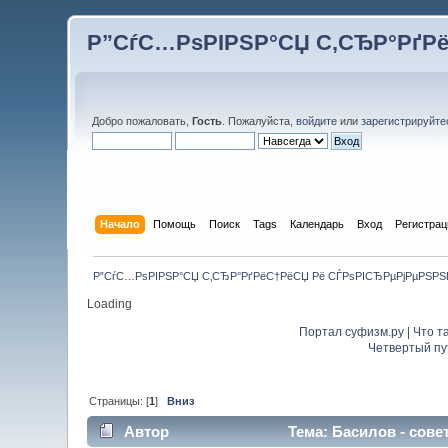
Р”СѓС…РѕРІРЅР°СЏ С‚СЂР°РґР
Добро пожаловать,
Гость
. Пожалуйста,
войдите
или
зарегистрируйте
Начало
Помощь
Поиск
Tags
Календарь
Вход
Регистрац
Р”СѓС…РѕРІРЅР°СЏ С‚СЂР°РґРёС†РёСЏ Рё СЃРѕРІСЂРµРјРµРЅР
Loading
Портал суфизм.ру
|
Что т
Четвертый пу
Страницы: [
1
]
Вниз
Автор
Тема: Басилов - сове