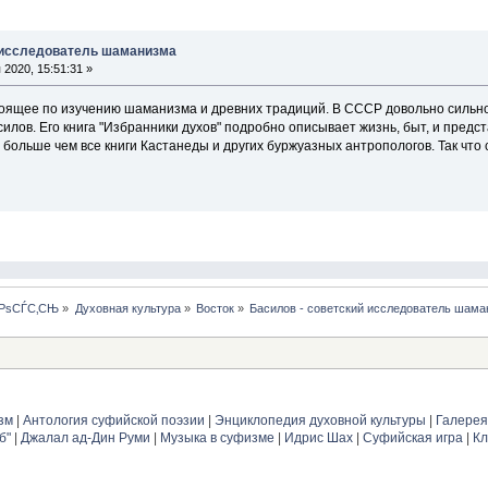
 исследователь шаманизма
2020, 15:51:31 »
тоящее по изучению шаманизма и древних традиций. В СССР довольно сильно 
илов. Его книга "Избранники духов" подробно описывает жизнь, быт, и пред
 больше чем все книги Кастанеды и других буржуазных антропологов. Так что
ЅРѕСЃС‚СЊ
»
Духовная культура
»
Восток
»
Басилов - советский исследователь шам
зм
|
Антология суфийской поэзии
|
Энциклопедия духовной культуры
|
Галерея
б"
|
Джалал ад-Дин Руми
|
Музыка в суфизме
|
Идрис Шах
|
Суфийская игра
|
Кл