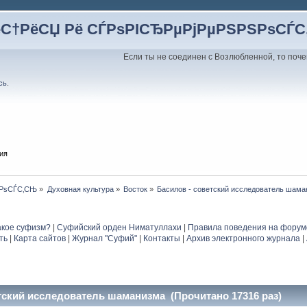
ёС†РёСЏ Рё СЃРѕРІСЂРµРјРµРЅРЅРѕСЃ
Если ты не соединен с Возлюбленной, то поче
сь
.
ия
ЅРѕСЃС‚СЊ
»
Духовная культура
»
Восток
»
Басилов - советский исследователь шам
акое суфизм?
|
Суфийский орден Ниматуллахи
|
Правила поведения на форум
ть
|
Карта сайтов
|
Журнал "Суфий"
|
Контакты
|
Архив электронного журнала
|
тский исследователь шаманизма (Прочитано 17316 раз)