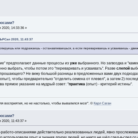
просами?
2020, 14:33:36 »
ЪРСап 2020, 11:43:37
 копируешь или подражаешь - останавливаешься, а если перевариваешь и усваиваешь - дви
ние" предполагают данные процессы из
уже
выбранного. Но загвоздка и "камен
нно выбрать, чтобы потом это "переваривать и усваивать". Разве
слепой
выбо
опрошающего? Не вижу большой разницы в предложенных вами двух подходах,
и опыт), чтобы предварительно "отделить семена от плевел", а затем 2) посл
ова прямое указание на мудрый совет: "
практика
(опыт) - критерий истины".
ля восприятия, но не настолько, чтобы вывалился мозг". ©
Карл Саган
просами?
2020, 11:43:37 »
-работо-описаниями действительно реализованных людей, явно прослеживает
о использовали опыт и знания других людей, но никто не шёл след-в-след со 