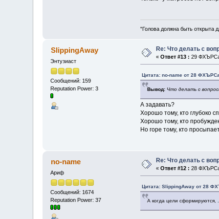
"Голова должна быть открыта д
Re: Что делать с во
SlippingAway
«
Ответ #13 :
29 ФХЪРСап
Энтузиаст
Цитата: no-name от 28 ФХЪРСа
Сообщений: 159
Reputation Power: 3
Вывод:
Что делать с вопро
А задавать?
Хорошо тому, кто глубоко сп
Хорошо тому, кто пробужден
Но горе тому, кто просыпае
Re: Что делать с во
no-name
«
Ответ #12 :
28 ФХЪРСап
Ариф
Цитата: SlippingAway от 28 ФХ
Сообщений: 1674
Reputation Power: 37
А когда цели сформируются, .