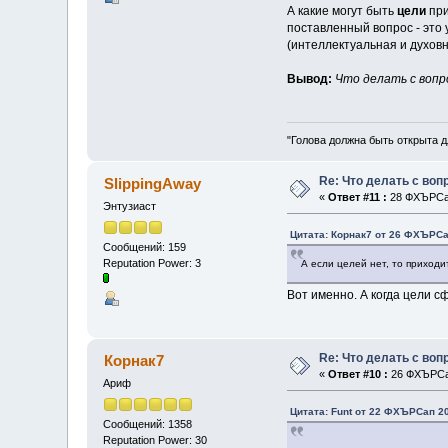
А какие могут быть
цели
при
поставленный вопрос - это 
(интеллектуальная и духовн
Вывод:
Что делать с вопр
"Голова должна быть открыта д
Re: Что делать с во
SlippingAway
«
Ответ #11 :
28 ФХЪРСап
Энтузиаст
Цитата: Корнак7 от 26 ФХЪРСап
Сообщений: 159
Reputation Power: 3
А если целей нет, то приходи
Вот именно. А когда цели сф
Re: Что делать с во
Корнак7
«
Ответ #10 :
26 ФХЪРСап
Ариф
Цитата: Funt от 22 ФХЪРСап 20
Сообщений: 1358
Reputation Power: 30