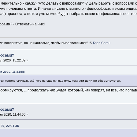
менительно к сабжу ("Что делать с вопросами?")? Цель работы с вопросами 
уже половина ответа. И начать нужно с главного - философских и экзистенциа
ая) практика, а потом уже можно будет выбрать некое конфессиональное теч
осами?
- Отвечать на них!
ля восприятия, но не настолько, чтобы вывалился мозг". ©
Карл Саган
просами?
 2020, 15:22:39 »
 2020, 11:44:58
тся перелопачивать всё, что попадется под руку, пока эти цели не сформируются.
ормируются, ... продолжать как Будда, который, как говорят, ел все, что попад
просами?
 2020, 11:44:58 »
20, 22:31:35