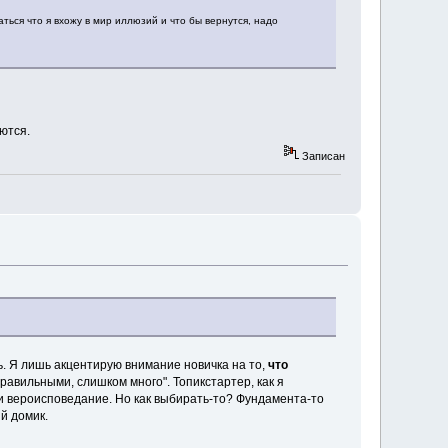
ться что я вхожу в мир иллюзий и что бы вернутся, надо
ются.
Записан
ь. Я лишь акцентирую внимание новичка на то,
что
правильными, слишком много". Топикстартер, как я
ли вероисповедание. Но как выбирать-то? Фундамента-то
й домик.