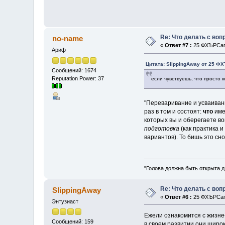
Re: Что делать с во
no-name
«
Ответ #7 :
25 ФХЪРСап 
Ариф
Цитата: SlippingAway от 25 ФХ
Сообщений: 1674
Reputation Power: 37
если чувствуешь, что просто
"Переваривание и усваива
раз в том и состоят:
что
име
которых вы и оберегаете в
подготовка
(как практика 
вариантов). То бишь это сн
"Голова должна быть открыта д
Re: Что делать с во
SlippingAway
«
Ответ #6 :
25 ФХЪРСап 
Энтузиаст
Ежели ознакомится с жизне
Сообщений: 159
в своем развитии они широк