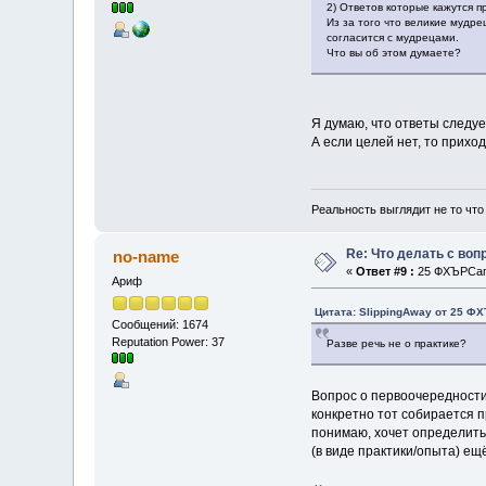
2) Ответов которые кажутся 
Из за того что великие мудре
согласится с мудрецами.
Что вы об этом думаете?
Я думаю, что ответы следуе
А если целей нет, то прихо
Реальность выглядит не то что
Re: Что делать с во
no-name
«
Ответ #9 :
25 ФХЪРСап 
Ариф
Цитата: SlippingAway от 25 ФХ
Сообщений: 1674
Reputation Power: 37
Разве речь не о практике?
Вопрос о первоочередности 
конкретно тот собирается п
понимаю, хочет определитьс
(в виде практики/опыта) ещ