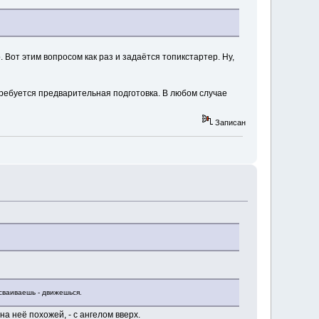
Вот этим вопросом как раз и задаётся топикстартер. Ну,
требуется предварительная подготовка. В любом случае
Записан
сваиваешь - движешься.
на неё похожей, - с ангелом вверх.