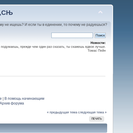
С‚СЊ
му не ищешь? И если ты в единении, то почему не радуешься?
Новости:
 подумаешь, прежде чем один раз сказать, ты скажешь вдвое лучше.
Томас Пейн
е
|
В помощь начинающим
Архив форума
« предыдущая тема
следующая тема »
ПЕЧАТЬ