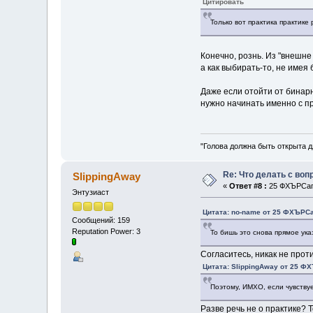
Цитировать
Только вот практика практике 
Конечно, рознь. Из "внешне
а как выбирать-то, не имея 
Даже если отойти от бинарн
нужно начинать именно с пра
"Голова должна быть открыта д
Re: Что делать с во
SlippingAway
«
Ответ #8 :
25 ФХЪРСап 
Энтузиаст
Цитата: no-name от 25 ФХЪРСа
Сообщений: 159
Reputation Power: 3
То бишь это снова прямое ука
Согласитесь, никак не прот
Цитата: SlippingAway от 25 ФХ
Поэтому, ИМХО, если чувству
Разве речь не о практике? Т