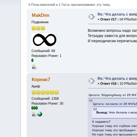
0 Пользователей и 1 Гость просматривают эту тему.
Re: Что делать с во
MakDim
«
Ответ #17 :
04 РЯаХЫп 
Подвижник
Возможно вопросы надо за
Тетрадку завести для вопро
И периодически перечитыва
Сообщений: 68
Reputation Power: 1
Re: Что делать с во
Корнак7
«
Ответ #16 :
10 РЯаХЫп 
Ариф
Цитата: SlippingAway от 29 ФХ
Сообщений: 1358
Reputation Power: 30
Цитата: no-name от 28 ФХЪР
Вывод:
Что делать с воп
А задавать?
Хорошо тому, кто глубоко спи
Хорошо тому, кто пробужден:
Но горе тому, кто просыпаетс