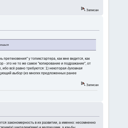
Записан
жешься
ь преткновения" у топикстартера, как мне видится, как
р - это не то же самое "копирование и подражание", от
 ибо всё равно требуются: 1) некоторая
духовная
едующий
выбор
(из многих предложенных ранее
Записан
ся закономерность в их развитии, а именно: несомненно
своим(и) учителем(ями) и мудрецами, а как-бы