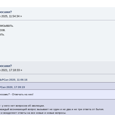
просами?
2025, 11:54:34 »
писывать.
сов.
ть.
просами?
2021, 17:18:33 »
ЪРСап 2020, 11:06:16
Сап 2020, 17:39:19
росами?
- Отвечать на них!
т: у него нет вопросов об эволюции.
 каждый возникающий вопрос вызывает не один и не два и не три ответа от бытия.
я и вожделеет ответы на все новые и новые вопросы.