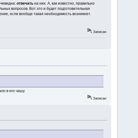
очевидна:
отвечать
на них. А, как известно, правильно
льных вопросов. Вот это и будет подготовительная
ение, если вообще такая необходимость возникнет.
Записан
ало в его чашу.
Записан