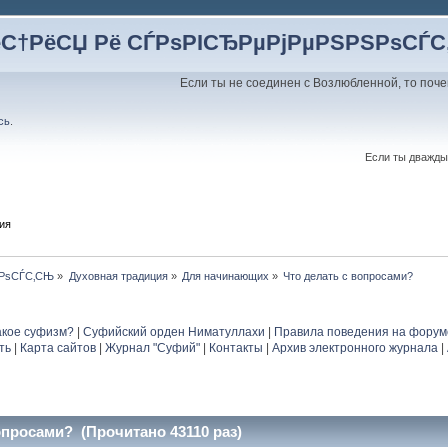
ёС†РёСЏ Рё СЃРѕРІСЂРµРјРµРЅРЅРѕСЃ
Если ты не соединен с Возлюбленной, то поче
сь
.
Если ты дважды
ия
ЅРѕСЃС‚СЊ
»
Духовная традиция
»
Для начинающих
»
Что делать с вопросами?
акое суфизм?
|
Суфийский орден Ниматуллахи
|
Правила поведения на форум
ть
|
Карта сайтов
|
Журнал "Суфий"
|
Контакты
|
Архив электронного журнала
|
опросами? (Прочитано 43110 раз)