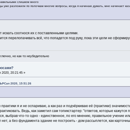
правильными слишком много
цы уже разложили по полочкам многие вопросы, когда я начинаю думать, мне начинает каза
т искать соотнося их с поставленными целями.
дится перелопачивать всё, что попадется под руку, пока эти цели не сформиру
 глючно, но как-то неубедительно
просами?
2020, 20:21:45 »
ЪРСап 2020, 15:51:26
практики я и не оспариваю, а как раз и подчёркиваю её (практики) значимост
рактиковать. Ведь, как заметил сам топикстартер: "ответов, которые кажутся 
я, выбрав что-то одно - единственное, по его мнению, правильное учение и
ё нет, а без фундамента здание не построить - дом рассыплется, как карточны