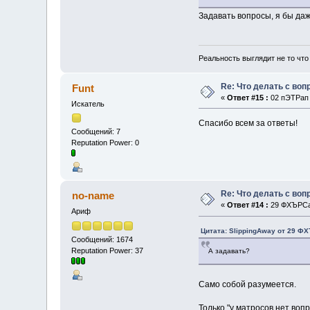
Задавать вопросы, я бы даж
Реальность выглядит не то что
Re: Что делать с во
Funt
«
Ответ #15 :
02 пЭТРап 
Искатель
Спасибо всем за ответы!
Сообщений: 7
Reputation Power: 0
Re: Что делать с во
no-name
«
Ответ #14 :
29 ФХЪРСап
Ариф
Цитата: SlippingAway от 29 ФХ
Сообщений: 1674
Reputation Power: 37
А задавать?
Само собой разумеется.
Только "у матросов нет вопр