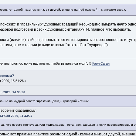
рознь: от одной - камнем вниз, от другой, внешне на неё похожей, - с ангелом вверх.
 похожих" и "правильных" духовных традиций необходимо выбрать нечто одно. 
базовой подготовки в своих духовных скитаниях?! И, главное,
что
выбирать.
ости (или/или) выбора, а попытаться интегрировать разрозненное, то и тут 
ктики, а не с теории (в виде готовых "ответов" от "мудрецов").
ля восприятия, но не настолько, чтобы вывалился мозг". ©
Карл Саган
просами?
2020, 15:51:26 »
п 2020, 14:33:36
зание на мудрый совет: "
практика
(опыт) - критерий истины".
иворечит сказанному:
ЪРСап 2020, 11:43:37
ешь, что просто копируешь или подражаешь - останавливаешься, а если перевариваешь и у
олько вот практика практике рознь: от одной - камнем вниз, от другой, внешне 