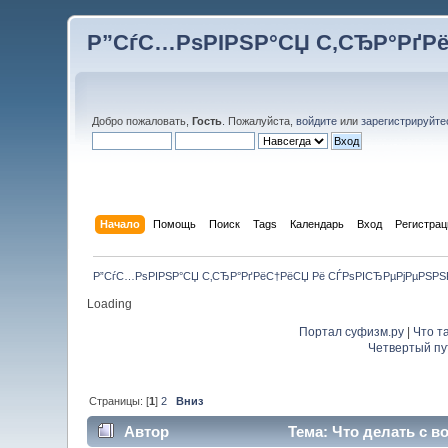
Р”СѓС…РѕРІРЅР°СЏ С‚СЂР°РґР
Добро пожаловать,
Гость
. Пожалуйста,
войдите
или
зарегистрируйте
Начало
Помощь
Поиск
Tags
Календарь
Вход
Регистрац
Р”СѓС…РѕРІРЅР°СЏ С‚СЂР°РґРёС†РёСЏ Рё СЃРѕРІСЂРµРјРµРЅР
Loading
Портал суфизм.ру
|
Что т
Четвертый пу
Страницы: [
1
]
2
Вниз
Автор
Тема: Что делать с в