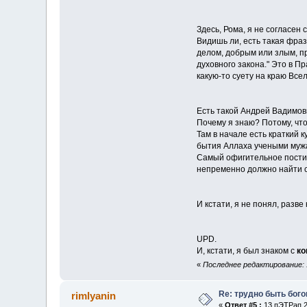
Здесь, Рома, я не согласен 
Видишь ли, есть такая фраз
делом, добрым или злым, пр
духовного закона." Это в П
какую-то суету на краю Все
Есть такой Андрей Вадимов
Почему я знаю? Потому, что
Там в начале есть краткий
бытия Аллаха учеными муж
Самый офигительное постиж
непременно должно найти с
И кстати, я не понял, разве
UPD.
И, кстати, я был знаком с
ко
«
Последнее редактирование: 1
Re: трудно быть бог
rimlyanin
«
Ответ #5 :
13 пЭТРап 20