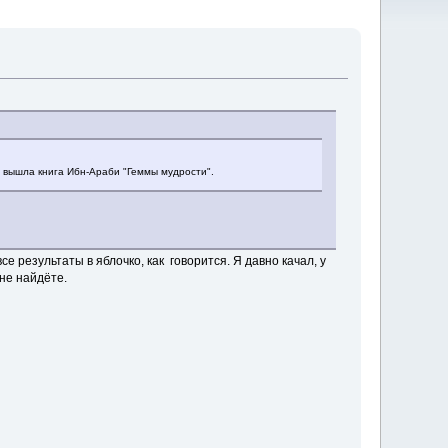
 вышла книга Ибн-Араби "Геммы мудрости".
е результаты в яблочко, как говорится. Я давно качал, у
 не найдёте.