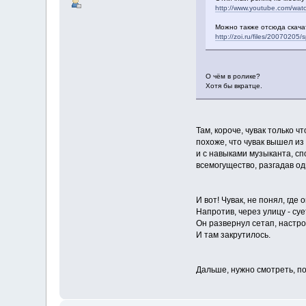
http://www.youtube.com/wa
Можно также отсюда скача
http://zoi.ru/files/20070205/s
О чём в ролике?
Хотя бы вкратце.
Там, короче, чувак только ч
похоже, что чувак вышел из
и с навыками музыканта, сп
всемогущество, разгадав оди
И вот! Чувак, не понял, где
Напротив, через улицу - суе
Он развернул сетап, настро
И там закрутилось.
Дальше, нужно смотреть, пот