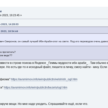
ом
 2023, 19:23:45 »
 2023, 14:28:03
 2023, 18:54:44
вич Смиронов, он самый лучший Ибн-Араби-олог на свете. Под его переводом очень давно
та прочитать?
ном виде??
ввести в строке поиска в Яндексе _Геммы мудрости ибн араби_ . Там обычно вс
ре. Но есть где-то и исходный файл, пишите в личку, смогу найти - кину. Если
уфизма"
https://avsmirnov.info/win/publictn/velsh/sh_ogl.htm
ти"
https://avsmirnov.info/win/publictn/bezels/ogl.htm
окруче вещи. Но мне надо уходить. Спрашивайте ещё, если что.