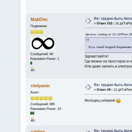
Re: трудно быть бог
MakDim
«
Ответ #10 :
16 дХТаРЫп
Подвижник
Цитата: catdog от 13 пЭТРап 20
Есть такой Андрей Вадимович
Сообщений: 68
Здравствуйте!
Reputation Power: 1
Где можно на просторах и-
Или даже скачать в электр
Re: трудно быть бог
rimlyanin
«
Ответ #9 :
12 дХТаРЫп 
Аскет
Молодец,сибиряк!
Сообщений: 885
Reputation Power: 23
Re: трудно быть бог
catdog