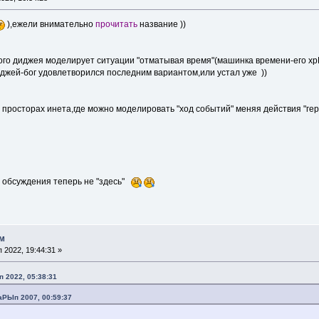
),ежели внимательно
прочитать
название ))
ного диджея моделирует ситуации "отматывая время"(машинка времени-его 
иджей-бог удовлетворился последним вариантом,или устал уже ))
 просторах инета,где можно моделировать "ход событий" меняя действия "героя
и обсуждения теперь не "здесь"
ом
2022, 19:44:31 »
 2022, 05:38:31
аРЫп 2007, 00:59:37