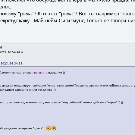
елок.
 почему "рома"? Кто этот "рома"? Вот ты например "кошк
секрету,скажу...Май нейм Сигизмунд.Только не говори ни
ом
23, 18:54:44 »
 2023, 16:34:28
),ежели внимательно
прочитать
название ))
го диджея моделирует ситуации "отматывая время"(машинка времени-его хрЕнова аппара
оследним вариантом,или устал уже ))
просторах инета,где можно моделировать "ход событий" меняя действия "героя" )) ((
 обсуждения теперь не "здесь"