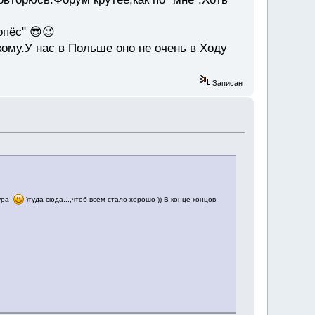
опёс" 😎😉
кому.У нас в Польше оно не очень в Ходу
Записан
тура
)туда-сюда...,чтоб всем стало хорошо )) В конце концов