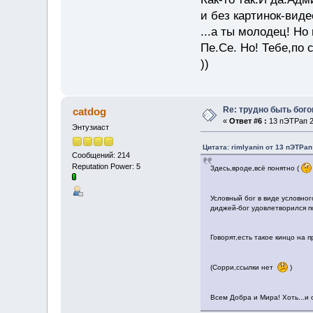
и без картинок-виде
...а ты молодец! Но
Пе.Се. Но! Тебе,по 
))
Re: трудно быть бог
catdog
«
Ответ #6 :
13 пЭТРап 20
Энтузиаст
Цитата: rimlyanin от 13 пЭТРап
Сообщений: 214
Reputation Power: 5
Здесь,вроде,всё понятно (
Условный бог в виде условно
диджей-бог удовлетворился п
Говорят,есть такое кинцо на 
(Сорри,ссылки нет
)
Всем Добра и Мира! Хоть...и