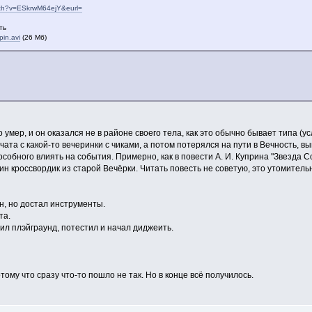
tch?v=ESkrwM64ejY&eurl=
ть
pin.avi
(26 Мб)
то умер, и он оказался не в районе своего тела, как это обычно бывает типа (ус
 чата с какой-то вечеринки с чиками, а потом потерялся на пути в Вечность,
особного влиять на события. Примерно, как в повести А. И. Куприна "Звезда 
н кроссвордик из старой Вечёрки. Читать повесть не советую, это утомительно
 он, но достал инструменты.
та.
ил плэйграунд, потестил и начал диджеить.
ому что сразу что-то пошло не так. Но в конце всё получилось.