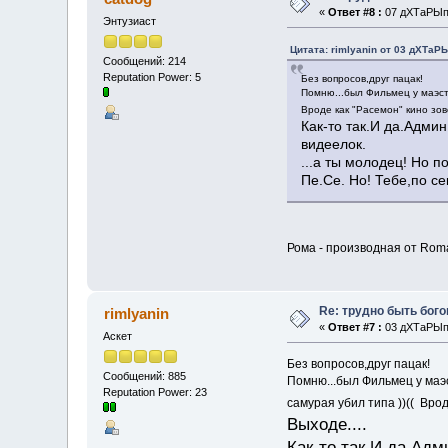
«
Ответ #8 :
07 дХТаРЫп 
Энтузиаст
Цитата: rimlyanin от 03 дХТаРЫ
Сообщений: 214
Reputation Power: 5
Без вопросов,друг пацак!
Помню...был Фильмец у маэст
Вроде как "Расемон" кино зо
Как-то так.И да.Адми
видеелок.
...а ты молодец! Но п
Пе.Се. Но! Тебе,по се
Рома - производная от Roma
Re: трудно быть бог
rimlyanin
«
Ответ #7 :
03 дХТаРЫп 
Аскет
Без вопросов,друг пацак!
Сообщений: 885
Помню...был Фильмец у маэ
Reputation Power: 23
самурая убил типа ))(( Вро
Выходе....
Как-то так.И да.Ад