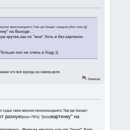
ерсию произошедшего.Там где бандит самурая убил типа ))((
нку" на Выходе....
м крутее,как по "мне".Хоть и без картинок-
 Польше оно не очень в Ходу ))
какая это всё ерунда на самом деле.
Записан
ал судье свою версию произошедшего.Там где бандит
ют разную
картинку" на
[size=78%] "[/size]
овторюсь.Форум крутее,как по "мне".Хоть