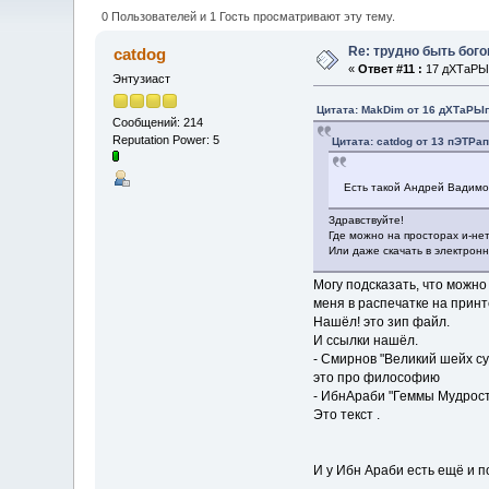
0 Пользователей и 1 Гость просматривают эту тему.
Re: трудно быть бог
catdog
«
Ответ #11 :
17 дХТаРЫп
Энтузиаст
Цитата: MakDim от 16 дХТаРЫп
Сообщений: 214
Reputation Power: 5
Цитата: catdog от 13 пЭТРап
Есть такой Андрей Вадимо
Здравствуйте!
Где можно на просторах и-не
Или даже скачать в электрон
Могу подсказать, что можно 
меня в распечатке на принте
Нашёл! это зип файл.
И ссылки нашёл.
- Смирнов "Великий шейх с
это про философию
- ИбнАраби "Геммы Мудрос
Это текст .
И у Ибн Араби есть ещё и п