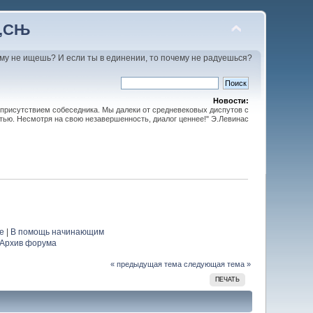
С‚СЊ
му не ищешь? И если ты в единении, то почему не радуешься?
Новости:
 присутствием собеседника. Мы далеки от средневековых диспутов с
тью. Несмотря на свою незавершенность, диалог ценнее!" Э.Левинас
е
|
В помощь начинающим
Архив форума
« предыдущая тема
следующая тема »
ПЕЧАТЬ