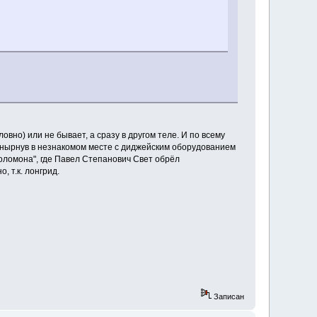
ловно) или не бывает, а сразу в другом теле. И по всему
 вынырнув в незнакомом месте с диджейским оборудованием
Соломона", где Павел Степанович Свет обрёл
, т.к. лонгрид.
Записан