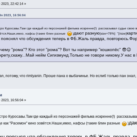
2023, 22:42:14 »
п 2023, 16:56:04
ро Куросавы.Там где каждый из персонажей фильма искренне(!) рассказывал судье свою в
дают разную
карти
вётся.Наши,имхо, нафсы (такие блин разные
)
[size=78%] "[/size]
н пояснял что обсуждения теперь в ФБ.Жаль правда, повторюсь.Фору
очему "рома"? Кто этот "рома"? Вот ты например "кошкопёс" 😎😉
крету,скажу...Май нейм Сигизмунд.Только не говори никому.У нас в
n, потому, что rimlyanin. Проше пана о выбачинье. Но еслиб только пан знал, 
ом
2023, 16:56:04 »
стро Куросавы.Там где каждый из персонажей фильма искренне(!) рассказыв
да
де как "Расемон" кино зовётся.Наши,имхо, нафсы (такие блин разные
)
мин пояснял что обсуждения теперь в ФБ.Жаль правда, п