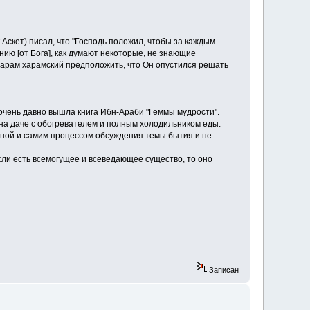
 Аскет) писал, что "Господь положил, чтобы за каждым
ию [от Бога], как думают некоторые, не знающие
 харам харамский предположить, что Он опустился решать
очень давно вышла книга Ибн-Араби "Геммы мудрости".
 на даче с обогревателем и полным холодильником еды.
биной и самим процессом обсуждения темы бытия и не
ли есть всемогущее и всеведающее существо, то оно
Записан