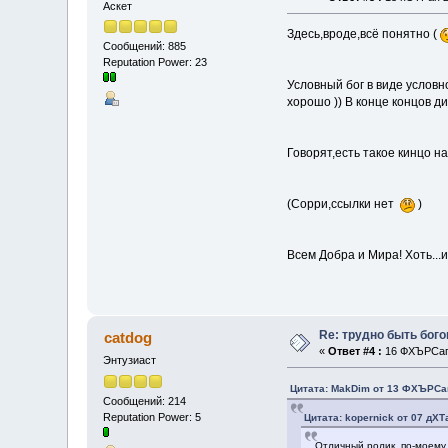
Аскет
Здесь,вроде,всё понятно (
Сообщений: 885
Reputation Power: 23
Условный бог в виде услов
хорошо )) В конце концов д
Говорят,есть такое кинцо на
(Сорри,ссылки нет
)
Всем Добра и Мира! Хоть...
Re: трудно быть бог
catdog
«
Ответ #4 :
16 ФХЪРСап 
Энтузиаст
Цитата: MakDim от 13 ФХЪРСап
Сообщений: 214
Reputation Power: 5
Цитата: kopernick от 07 дХТ
Отличный ролик, по-моему