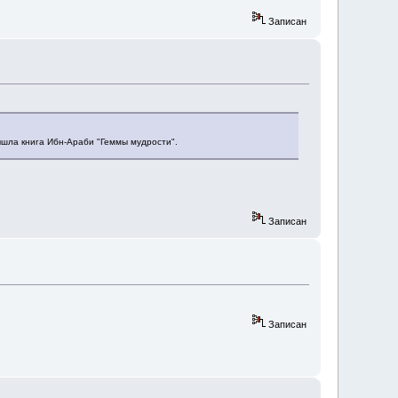
Записан
ышла книга Ибн-Араби "Геммы мудрости".
Записан
Записан