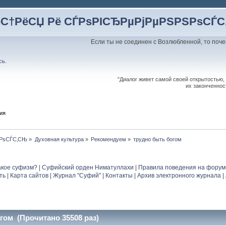
ёС†РёСЏ Рё СЃРѕРІСЂРµРјРµРЅРЅРѕСЃ
Если ты не соединен с Возлюбленной, то поче
сь
.
"Диалог живет самой своей открытостью,
их законченнос
ия
ЅРѕСЃС‚СЊ
»
Духовная культура
»
Рекомендуем
»
трудно быть богом
акое суфизм?
|
Суфийский орден Ниматуллахи
|
Правила поведения на форум
ть
|
Карта сайтов
|
Журнал "Суфий"
|
Контакты
|
Архив электронного журнала
|
гом (Прочитано 35508 раз)