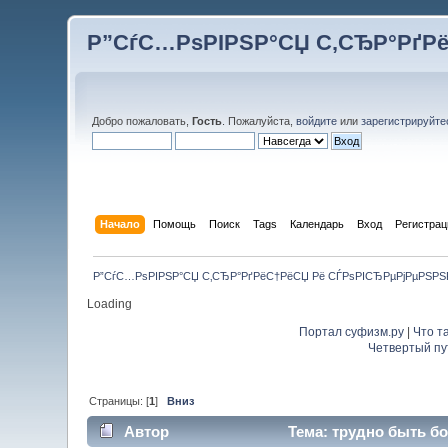
Р”СѓС…РѕРІРЅР°СЏ С‚СЂР°РґР
Добро пожаловать,
Гость
. Пожалуйста,
войдите
или
зарегистрируйте
Начало
Помощь
Поиск
Tags
Календарь
Вход
Регистрац
Р”СѓС…РѕРІРЅР°СЏ С‚СЂР°РґРёС†РёСЏ Рё СЃРѕРІСЂРµРјРµРЅР
Loading
Портал суфизм.ру
|
Что т
Четвертый пу
Страницы: [
1
]
Вниз
Автор
Тема: трудно быть бо