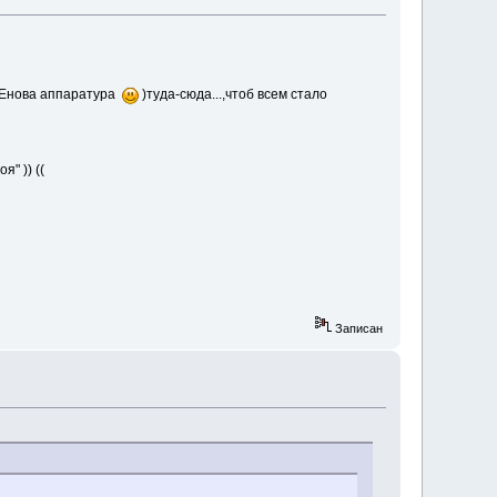
хрЕнова аппаратура
)туда-сюда...,чтоб всем стало
" )) ((
Записан