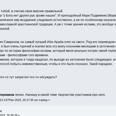
с тобой, и считаю свою версию правильной.
а "у Бога нет других рук, кроме наших". И преподобный Марк Подвижник (Марк
иличное ему воздаяние следовало естественно, а не по особенному назначен
равославной христианской традиции. А уж с точки зрения ислама, это вообще
ленной.
ич Смиронов, он самый лучший Ибн-Араби-олог на свете. Под его переводом 
 я был очень горячий и осилил всю эту книгу осенними месяцами в заточении
 курс по истории философии ислама, который меня реально потряс своей глу
ами - философами того времени.
ение, которое я тогда нащупал, по выходе из заточения было следующее: ес
пособ побыть невежественным, чтобы и это было познано. Такой парадокс.
 кто-то тут запретил что-то обсуждать?
перником
лично. Напишу в своей теме творчество участников про него.
3 пЭТРап 2023, 20:17:45 от catdog
»
ом
23, 16:34:28 »