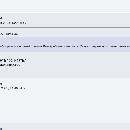
ом
 2023, 14:28:03 »
23, 18:54:44
 Смиронов, он самый лучший Ибн-Араби-олог на свете. Под его переводом очень давно в
нета прочитать?
онном виде??
ом
2023, 14:40:34 »
ом