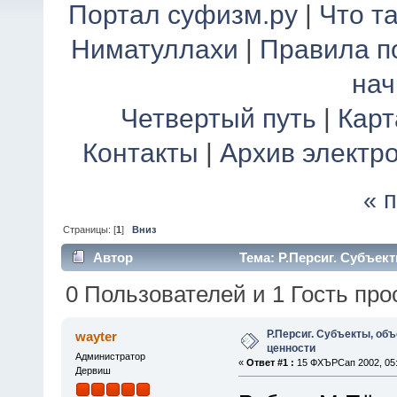
Портал суфизм.ру
|
Что т
Ниматуллахи
|
Правила п
на
Четвертый путь
|
Карт
Контакты
|
Архив электр
« 
Страницы: [
1
]
Вниз
Автор
Тема: Р.Персиг. Субъект
0 Пользователей и 1 Гость про
Р.Персиг. Субъекты, об
wayter
ценности
Администратор
«
Ответ #1 :
15 ФХЪРСап 2002, 05:
Дервиш