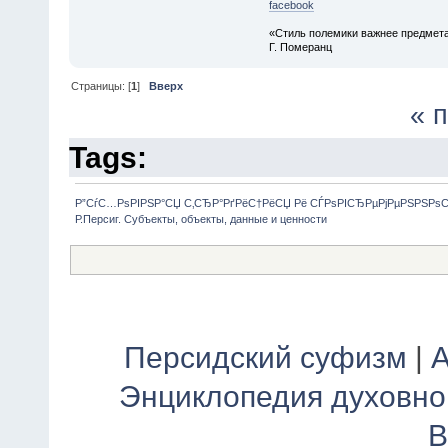
facebook
«Стиль полемики важнее предмета
Г. Померанц
Страницы: [
1
]
Вверх
« 
Tags:
Р”СѓС…РѕРІРЅР°СЏ С‚СЂР°РґРёС†РёСЏ Рё СЃРѕРІСЂРµРјРµРЅРЅРѕ
Р.Персиг. Субъекты, объекты, данные и ценности
Персидский суфизм
|
А
Энциклопедия духовно
В