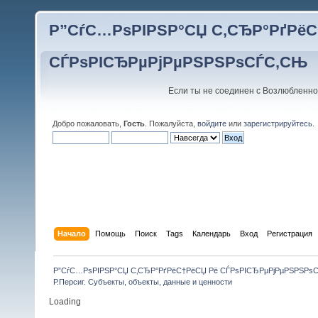
Р”СѓС…РѕРІРЅР°СЏ С‚СЂР°РґРёС
СЃРѕРІСЂРµРјРµРЅРЅРѕСЃС‚СЊ
Если ты не соединен с Возлюбленно
Добро пожаловать,
Гость
. Пожалуйста,
войдите
или
зарегистрируйтесь
.
Начало
Помощь
Поиск
Tags
Календарь
Вход
Регистрация
Р”СѓС…РѕРІРЅР°СЏ С‚СЂР°РґРёС†РёСЏ Рё СЃРѕРІСЂРµРјРµРЅРЅРѕ
Р.Персиг. Субъекты, объекты, данные и ценности
Loading