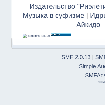
Издательство "Риэлет
Музыка в суфизме
|
Идр
Айкидо 
SMF 2.0.13
|
SMF
Simple Au
SMFAd
XHTM