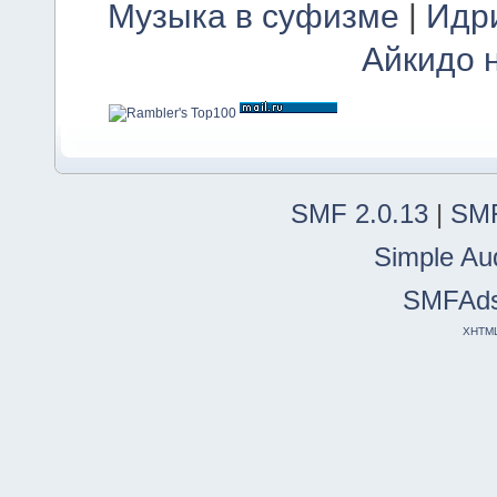
Музыка в суфизме
|
Идр
Айкидо 
SMF 2.0.13
|
SMF
Simple Au
SMFAd
XHTM