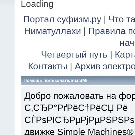
Loading
Портал суфизм.ру
|
Что т
Ниматуллахи
|
Правила п
на
Четвертый путь
|
Карт
Контакты
|
Архив электр
Помощь пользователям SMF
Добро пожаловать на ф
С‚СЂР°РґРёС†РёСЏ Рё
СЃРѕРІСЂРµРјРµРЅРЅРѕ
движке Simple Machines®