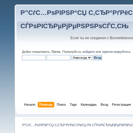
Р”СѓС…РѕРІРЅР°СЏ С‚СЂР°РґРёС
СЃРѕРІСЂРµРјРµРЅРЅРѕСЃС‚СЊ
Если ты не соединен с Возлюбленно
Добро пожаловать,
Гость
. Пожалуйста,
войдите
или
зарегистрируйтесь
.
Начало
Помощь
Поиск
Tags
Календарь
Вход
Регистрация
Р”СѓС…РѕРІРЅР°СЏ С‚СЂР°РґРёС†РёСЏ Рё СЃРѕРІСЂРµРјРµРЅРЅРѕ