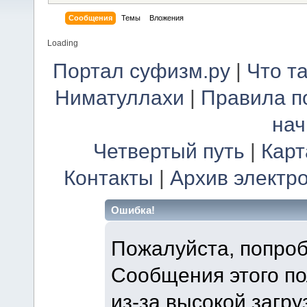
Сообщения
Темы
Вложения
Loading
Портал суфизм.ру
|
Что т
Ниматуллахи
|
Правила п
на
Четвертый путь
|
Карт
Контакты
|
Архив электр
Ошибка!
Пожалуйста, попроб
Сообщения этого п
из-за высокой загру