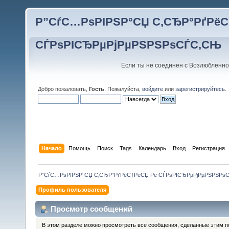
Р”СѓС…РѕРІРЅР°СЏ С‚СЂР°РґРёС
СЃРѕРІСЂРµРјРµРЅРЅРѕСЃС‚СЊ
Если ты не соединен с Возлюбленно
Добро пожаловать,
Гость
. Пожалуйста,
войдите
или
зарегистрируйтесь
.
Начало
Помощь
Поиск
Tags
Календарь
Вход
Регистрация
Р”СѓС…РѕРІРЅР°СЏ С‚СЂР°РґРёС†РёСЏ Рё СЃРѕРІСЂРµРјРµРЅРЅРѕ
Профиль пользователя
Просмотр сообщений
В этом разделе можно просмотреть все сообщения, сделанные этим п