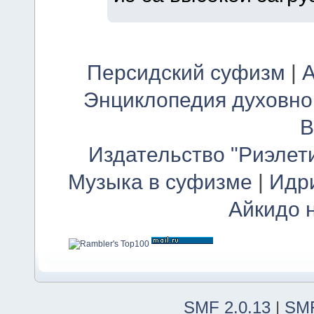
Персидский суфизм
|
А
Энциклопедия духовно
В
Издательство "Риэлет
Музыка в суфизме
|
Идр
Айкидо 
SMF 2.0.13
|
SMF