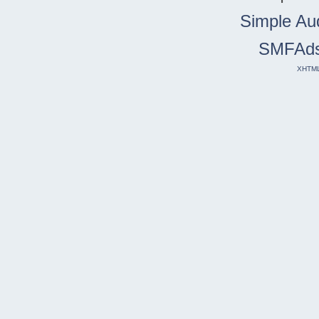
Simple Au
SMFAd
XHTM