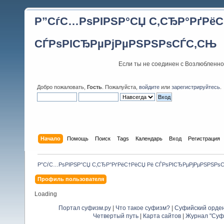
Р”СѓС…РѕРІРЅР°СЏ С‚СЂР°РґРёС
СЃРѕРІСЂРµРјРµРЅРЅРѕСЃС‚СЊ
Если ты не соединен с Возлюбленно
Добро пожаловать,
Гость
. Пожалуйста,
войдите
или
зарегистрируйтесь
.
Начало
Помощь
Поиск
Tags
Календарь
Вход
Регистрация
Р”СѓС…РѕРІРЅР°СЏ С‚СЂР°РґРёС†РёСЏ Рё СЃРѕРІСЂРµРјРµРЅРЅРѕ
Профиль пользователя
Loading
Портал суфизм.ру
|
Что такое суфизм?
|
Суфийский орде
Четвертый путь
|
Карта сайтов
|
Журнал "Суф