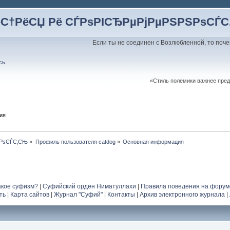
ёС†РёСЏ Рё СЃРѕРІСЂРµРјРµРЅРЅРѕСЃ
Если ты не соединен с Возлюбленной, то поче
сь
.
«Стиль полемики важнее пред
ия
ЅРѕСЃС‚СЊ
»
Профиль пользователя catdog
»
Основная информация
акое суфизм?
|
Суфийский орден Ниматуллахи
|
Правила поведения на форум
ть
|
Карта сайтов
|
Журнал "Суфий"
|
Контакты
|
Архив электронного журнала
|