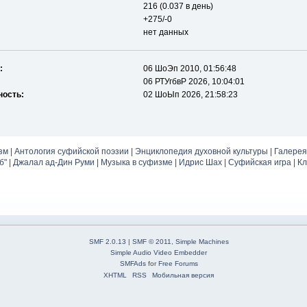
216 (0.037 в день)
+275/-0
нет данных
:
06 ШоЭп 2010, 01:56:48
06 РТУгбвР 2026, 10:04:01
ность:
02 ШоЫп 2026, 21:58:23
зм
|
Антология суфийской поэзии
|
Энциклопедия духовной культуры
|
Галерея
б"
|
Джалал ад-Дин Руми
|
Музыка в суфизме
|
Идрис Шах
|
Суфийская игра
|
Кл
SMF 2.0.13
|
SMF © 2011
,
Simple Machines
Simple Audio Video Embedder
SMFAds
for
Free Forums
XHTML
RSS
Мобильная версия