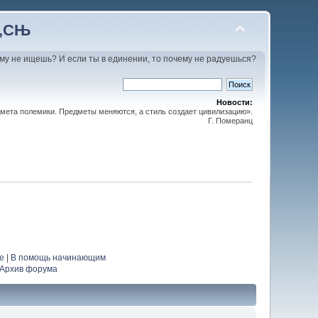
С‚СЊ
му не ищешь? И если ты в единении, то почему не радуешься?
Новости:
мета полемики. Предметы меняются, а стиль создает цивилизацию».
Г. Померанц
е
|
В помощь начинающим
Архив форума