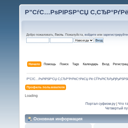
Р”СѓС…РѕРІРЅР°СЏ С‚СЂР°РґР
Добро пожаловать,
Гость
. Пожалуйста,
войдите
или
зарегистрируйте
Начало
Помощь
Поиск
Tags
Календарь
Вход
Регистрац
Р”СѓС…РѕРІРЅР°СЏ С‚СЂР°РґРёС†РёСЏ Рё СЃРѕРІСЂРµРјРµРЅР
Профиль пользователя
Loading
Портал суфизм.ру
|
Что т
Четвертый пу
Основная информация