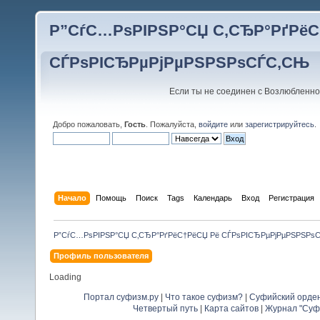
Р”СѓС…РѕРІРЅР°СЏ С‚СЂР°РґРёС
СЃРѕРІСЂРµРјРµРЅРЅРѕСЃС‚СЊ
Если ты не соединен с Возлюбленно
Добро пожаловать,
Гость
. Пожалуйста,
войдите
или
зарегистрируйтесь
.
Начало
Помощь
Поиск
Tags
Календарь
Вход
Регистрация
Р”СѓС…РѕРІРЅР°СЏ С‚СЂР°РґРёС†РёСЏ Рё СЃРѕРІСЂРµРјРµРЅРЅРѕ
Профиль пользователя
Loading
Портал суфизм.ру
|
Что такое суфизм?
|
Суфийский орде
Четвертый путь
|
Карта сайтов
|
Журнал "Суф